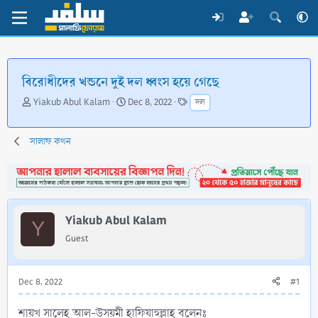
বিরোধীদের খন্ডনে দুই দল ধ্বংস হয়ে গেছে
T
S
T
Yiakub Abul Kalam
Dec 8, 2022
দল
h
t
a
r
a
g
e
r
s
সালাফ কথন
a
t
d
d
s
a
t
t
a
e
Yiakub Abul Kalam
r
Y
t
Guest
e
r
Dec 8, 2022
#1
শায়খ সালেহ আল-উসয়মী হাফিযাহুল্লাহ বলেনঃ