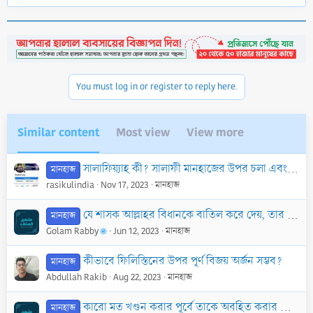
e
a
c
t
i
o
n
You must log in or register to reply here.
s
:
Similar content
Most view
View more
সালাফিয়্যাহ কী? সালাফী মানহাজের উপর চলা এবং তা আঁকড়ে ধরা কী সকল মুসলিমের উপর ওয়াজিব?
মানহাজ
rasikulindia
Nov 17, 2023
মানহাজ
যে শাসক আল্লাহর বিধানকে বাতিল করে দেয়, তার ব্যাপারে আমাদের অবস্থান কী হবে?
মানহাজ
Golam Rabby
Jun 12, 2023
মানহাজ
কীভাবে ফিলিস্তিনের উপর পূর্ণ বিজয় অর্জন সম্ভব?
মানহাজ
Abdullah Rakib
Aug 22, 2023
মানহাজ
কারো মত খণ্ডন করার পূর্বে তাকে অবহিত করার বিধান
মানহাজ