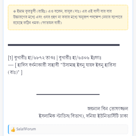
◈ ইমাম কুরতুবী (রাহিঃ) এও বলেন, রাসূল (সাঃ) এর এই বাণী বার বার
উচ্চারণের মধ্যে এবং ওযর গ্রহণ না করার মধ্যে অনুরূপ পদক্ষেপ নেয়ার ব্যাপারে
রয়েছে কঠিন ধমক। (ফাতহুল বারী)
▃▃▃▃▃▃▃▃▃▃▃▃▃▃▃▃▃▃▃▃‎‎▃▃▃
[1] বুখারীঃ হা/৬৮৭২ তাওঃ | বুখারীঃ হা/৬৪০৬ ইঃফাঃ
— [ হাদিস বর্ণনাকারী সাহাবী "উসামাহ ইবনু যায়দ ইবনু হারিসা
(রাঃ)" ]
━━━━━━━━━━━━━
জয়নাল বিন তোফাজ্জল
ইসলামিক স্টাডিস(বিভাগ), দনিয়া ইউনিভার্সিটি ঢাকা​
SalafiForum
R