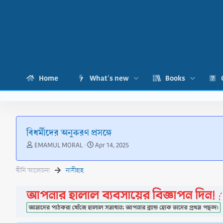
Home
What's new
Books
বিধর্মীদের অনুকরণ প্রসঙ্গে
T
S
EMAMUL MORAL
Apr 14, 2025
h
t
r
a
দ্বীনি আলোচনা
নাসীহাহ
e
r
a
t
d
d
s
a
t
t
a
e