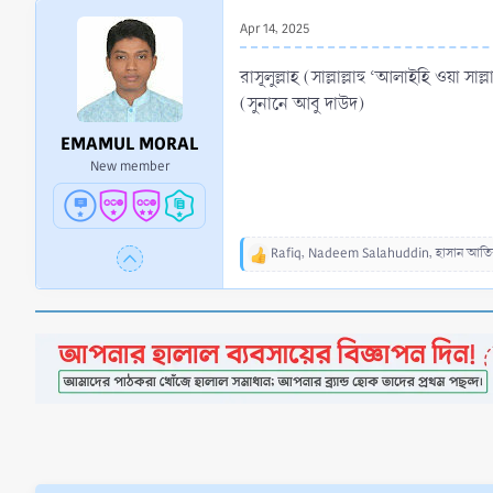
r
Apr 14, 2025
t
e
রাসূলুল্লাহ (সাল্লাল্লাহু ‘আলাইহি ওয়া স
r
(সুনানে আবু দাউদ)
EMAMUL MORAL
New member
Rafiq
,
Nadeem Salahuddin
,
হাসান আতি
R
e
a
c
t
i
o
n
s
: