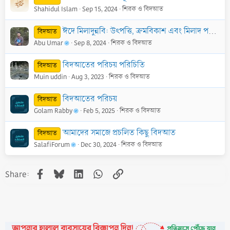
Shahidul Islam
Sep 15, 2024
শিরক ও বিদআত
ঈদে মিলাদুন্নবি: উৎপত্তি, ক্রমবিকাশ এবং মিলাদ পন্থীদের ৫টি বহুল প্রচলিত সংশয়ের খণ্ডন - ১ম পর্ব
বিদআত
Abu Umar
Sep 8, 2024
শিরক ও বিদআত
বিদআতের পরিচয় পরিচিতি
বিদআত
Muin uddin
Aug 3, 2023
শিরক ও বিদআত
বিদআতের পরিচয়
বিদআত
Golam Rabby
Feb 5, 2025
শিরক ও বিদআত
আমাদের সমাজে প্রচলিত কিছু বিদআত
বিদআত
SalafiForum
Dec 30, 2024
শিরক ও বিদআত
Facebook
Bluesky
LinkedIn
WhatsApp
Link
Share: