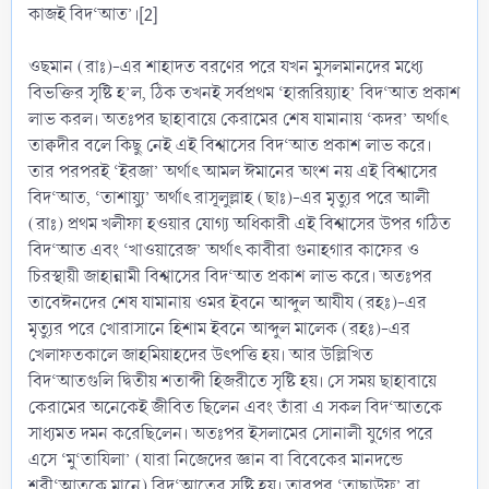
কাজই বিদ‘আত’।[2]
ওছমান (রাঃ)-এর শাহাদত বরণের পরে যখন মুসলমানদের মধ্যে
বিভক্তির সৃষ্টি হ’ল, ঠিক তখনই সর্বপ্রথম ‘হারূরিয়্যাহ’ বিদ‘আত প্রকাশ
লাভ করল। অতঃপর ছাহাবায়ে কেরামের শেষ যামানায় ‘কদর’ অর্থাৎ
তাক্বদীর বলে কিছু নেই এই বিশ্বাসের বিদ‘আত প্রকাশ লাভ করে।
তার পরপরই ‘ইরজা’ অর্থাৎ আমল ঈমানের অংশ নয় এই বিশ্বাসের
বিদ‘আত, ‘তাশায়্যু’ অর্থাৎ রাসূলুল্লাহ (ছাঃ)-এর মৃত্যুর পরে আলী
(রাঃ) প্রথম খলীফা হওয়ার যোগ্য অধিকারী এই বিশ্বাসের উপর গঠিত
বিদ‘আত এবং ‘খাওয়ারেজ’ অর্থাৎ কাবীরা গুনাহগার কাফের ও
চিরস্থায়ী জাহান্নামী বিশ্বাসের বিদ‘আত প্রকাশ লাভ করে। অতঃপর
তাবেঈনদের শেষ যামানায় ওমর ইবনে আব্দুল আযীয (রহঃ)-এর
মৃত্যুর পরে খোরাসানে হিশাম ইবনে আব্দুল মালেক (রহঃ)-এর
খেলাফতকালে জাহমিয়াহদের উৎপত্তি হয়। আর উল্লিখিত
বিদ‘আতগুলি দ্বিতীয় শতাব্দী হিজরীতে সৃষ্টি হয়। সে সময় ছাহাবায়ে
কেরামের অনেকেই জীবিত ছিলেন এবং তাঁরা এ সকল বিদ‘আতকে
সাধ্যমত দমন করেছিলেন। অতঃপর ইসলামের সোনালী যুগের পরে
এসে ‘মু‘তাযিলা’ (যারা নিজেদের জ্ঞান বা বিবেকের মানদন্ডে
শরী‘আতকে মানে) বিদ‘আতের সৃষ্টি হয়। তারপর ‘তাছাউফ’ বা