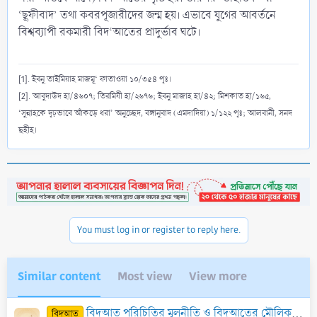
‘ছূফীবাদ’ তথা কবরপূজারীদের জন্ম হয়। এভাবে যুগের আবর্তনে
বিশ্বব্যাপী রকমারী বিদ‘আতের প্রাদুর্ভাব ঘটে।
[1]. ইবনু তাইমিয়াহ মাজমূ‘ ফাতাওয়া ১০/৩৫৪ পৃঃ।
[2]. আবুদাউদ হা/৪৬০৭; তিরমিযী হা/২৬৭৬; ইবনু মাজাহ হা/৪২; মিশকাত হা/১৬৫,
‘সুন্নাহকে দৃঢ়ভাবে আঁকড়ে ধরা’ অনুচ্ছেদ, বঙ্গানুবাদ (এমদাদিয়া) ১/১২২ পৃঃ; আলবানী, সনদ
ছহীহ।
You must log in or register to reply here.
Similar content
Most view
View more
বিদআত পরিচিতির মূলনীতি ও বিদআতের মৌলিক নীতিমালা
বিদআত