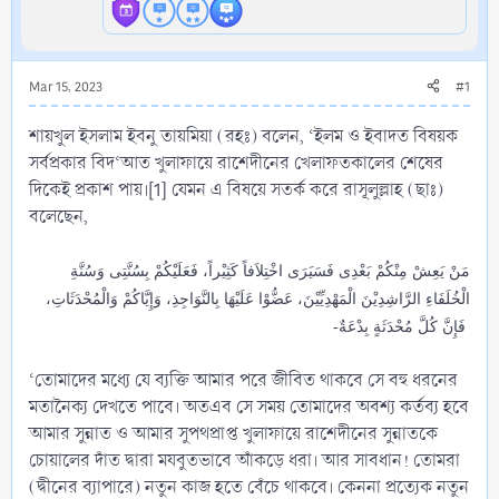
Mar 15, 2023
#1
শায়খুল ইসলাম ইবনু তায়মিয়া (রহঃ) বলেন, ‘ইলম ও ইবাদত বিষয়ক
সর্বপ্রকার বিদ‘আত খুলাফায়ে রাশেদীনের খেলাফতকালের শেষের
দিকেই প্রকাশ পায়।[1] যেমন এ বিষয়ে সতর্ক করে রাসূলুল্লাহ (ছাঃ)
বলেছেন,
مَنْ يَعِشْ مِنْكُمْ بَعْدِى فَسَيَرَى اخْتِلاَفاً كَثِيْراً، فَعَلَيْكُمْ بِسُنَّتِى وَسُنَّةِ
الْخُلَفَاءِ الرَّاشِدِيْنَ الْمَهْدِيِّيْنَ، عَضُّوْا عَلَيْهَا بِالنَّوَاجِذِ، وَإِيَّاكُمْ وَالْمُحْدَثَاتِ،
فَإِنَّ كُلَّ مُحْدَثَةٍ بِدْعَةٌ-
‘তোমাদের মধ্যে যে ব্যক্তি আমার পরে জীবিত থাকবে সে বহু ধরনের
মতানৈক্য দেখতে পাবে। অতএব সে সময় তোমাদের অবশ্য কর্তব্য হবে
আমার সুন্নাত ও আমার সুপথপ্রাপ্ত খুলাফায়ে রাশেদীনের সুন্নাতকে
চোয়ালের দাঁত দ্বারা মযবুতভাবে অাঁকড়ে ধরা। আর সাবধান! তোমরা
(দ্বীনের ব্যাপারে) নতুন কাজ হতে বেঁচে থাকবে। কেননা প্রত্যেক নতুন