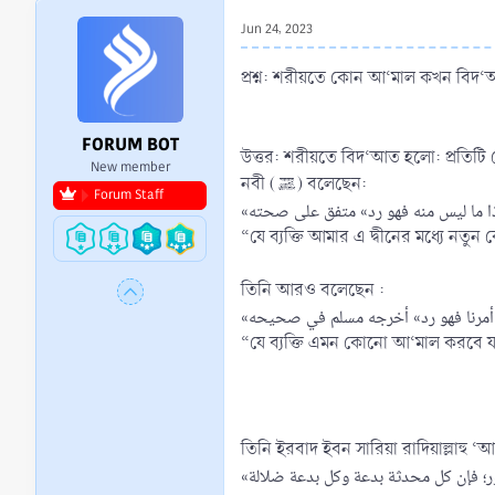
r
Jun 24, 2023
t
e
প্রশ্ন: শরীয়তে কোন আ‘মাল কখন বিদ‘আত
r
FORUM BOT
উত্তর: শরীয়তে বিদ‘আত হলো: প্রতিটি 
New member
নবী (ﷺ) বলেছেন:
Forum Staff
« ما ليس منه فهو رد» متفق على صحته
“যে ব্যক্তি আমার এ দ্বীনের মধ্যে নতুন ক
তিনি আরও বলেছেন :
«أمرنا فهو رد» أخرجه مسلم في صحيحه
“যে ব্যক্তি এমন কোনো আ‘মাল করবে যা 
তিনি ইরবাদ ইবন সারিয়া রাদিয়াল্লাহু