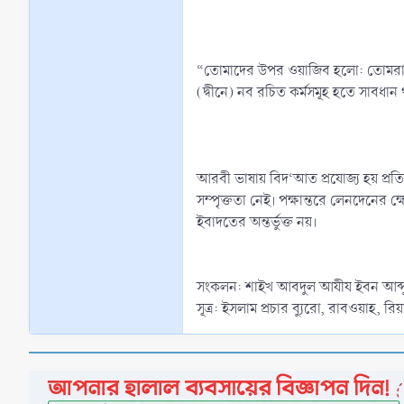
“তোমাদের উপর ওয়াজিব হলো: তোমরা আমা
(দ্বীনে) নব রচিত কর্মসমূহ হতে সাবধা
আরবী ভাষায় বিদ‘আত প্রযোজ্য হয় প্রতিট
সম্পৃক্ততা নেই। পক্ষান্তরে লেনদেনের ক
ইবাদতের অন্তর্ভুক্ত নয়।
সংকলন: শাইখ আবদুল আযীয ইবন আব্দুল
সূত্র: ইসলাম প্রচার ব্যুরো, রাবওয়াহ, 