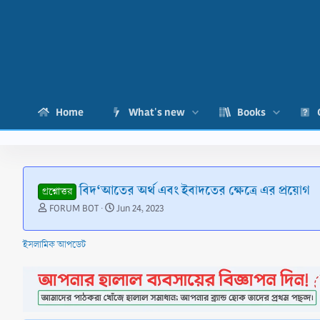
Home
What's new
Books
বিদ‘আতের অর্থ এবং ইবাদতের ক্ষেত্রে এর প্রয়োগ
প্রশ্নোত্তর
T
S
FORUM BOT
Jun 24, 2023
h
t
r
a
ইসলামিক আপডেট
e
r
a
t
d
d
s
a
t
t
a
e