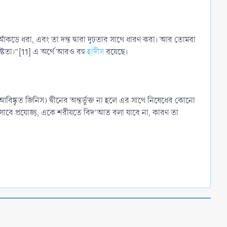
কড়ে ধরা, এবং তা দন্ত দ্বারা দৃঢ়তার সাথে ধারণ করা। আর তোমরা
ষ্টতা।”[11] এ অর্থে আরও বহু
হাদীস
রয়েছে।
বিষ্কৃত জিনিস) দ্বীনের অন্তর্ভুক্ত না হলে এর সাথে নিষেধের কোনো
ন হিসাবে প্রযোজ্য, একে শরীয়তে বিদ‘আত বলা যাবে না, কারণ তা