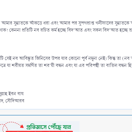
র সুন্নাতকে আঁকড়ে ধরা এবং আমার পর সুপথপ্রাপ্ত খলীফাদের সুন্নাতকে আঁ
ন থাক! কেননা প্রতিটি নব রচিত কর্ম হচ্ছে বিদ‘আত এবং সকল বিদ‘আত হচ্ছে ভ্র
ি সেই নব আবিষ্কৃত জিনিসের উপর যার কোনো পূর্ব নমুনা নেই। কিন্তু তা (নব আ
্ষেত্রে যা শরীয়ত সমর্থিত তা শর‘য়ী বন্ধন এবং যা এর পরিপন্থী তা বাতিল বন্ধ
্লাহ ইবন বায
রিয়াদ, সৌদিআরব