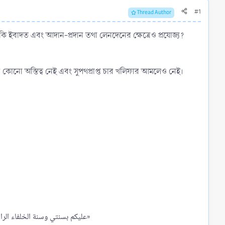
#1
Thread Author
কি ইবাদত এবং আদান-প্রদান তথা লেনদেনের ক্ষেত্রেও প্রযোজ্য?
কোনো অস্তিত্ব নেই এবং সুপথপ্রাপ্ত চার খলিফার আমলেও নেই।
«عليكم بسنتي وسنة الخلفاء الراشدين المهديين من بعدي تمسكوا بها وعضوا عليها بالنواجذ وإياكم ومحدثات الأمور؛ فإن كل محدثة بدعة وكل بدعة ضلالة»