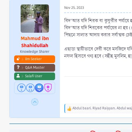
r
Nov 25, 2023
t
e
বিদ‘আত যদি শিরক বা কুফুরীর পর্যায়ে হ
r
বিদ‘আত যদি শিরকের পর্যায়ের না হয় (
পিছনে সালাত আদায় করার সর্বাত্মক চেষ
Mahmud ibn
Shahidullah
এছাড়া স্থায়ীভাবে দেরী করে মসজিদে
Knowledge Sharer
নফল হিসাবে গণ্য হবে (সহীহ মুসলিম, হ
ilm Seeker
Q&A Master
Salafi User
Abdul baari
,
Riyad Raiyyan
,
Abdul waj
R
e
a
c
t