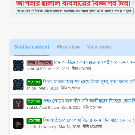
i
o
n
s
:
Similar content
Most view
View more
বিদ‘আতীদের কবরস্থানে হকপন্থীদের লাশ দা
কবর ও কিয়ামত
naim14300
Mar 21, 2023
দ্বীনি প্রশ্নোত্তর
পিতা-মাতার জন্য সব চেয়ে উত্তম দুআ, দুআ করার সঠিক
প্রশ্নোত্তর
shipa
Mar 3, 2023
দ্বীনি প্রশ্নোত্তর
প্রশ্নঃ কোনো সালাফীর যদি আত্মীয়দের ভিতরে কেউ
প্রশ্নোত্তর
Y
Yiakub Abul Kalam
Dec 8, 2022
দ্বীনি প্রশ্নোত্তর
বিদআতীদের থেকে হাদিসের সনদ (ইযাযাহ) নেয়া যা
প্রশ্নোত্তর
shafinchowdhury
Mar 14, 2025
দ্বীনি প্রশ্নোত্তর