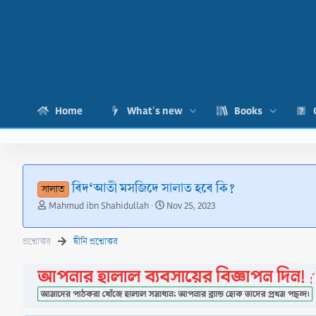
Home
What's new
Books
বিদ‘আতী মসজিদে সালাত হবে কি?
সালাত
T
S
Mahmud ibn Shahidullah
Nov 25, 2023
h
t
r
a
প্রশ্নোত্তর
দ্বীনি প্রশ্নোত্তর
e
r
a
t
d
d
s
a
t
t
a
e