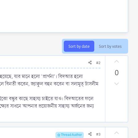
িষ্ট দলীল নেই।[2]
Sort by date
Sort by votes
U
#2
p
0
নো নমুনাও ছিল না।
v
া হয়েছে, যার মানে হলো 'প্রার্থনা'। বিদআত হলো
o
D
ে বিনতী করেন, জ্যাক্বুল বহন করেন বা সলামুত্ টাসলীম
t
o
e
w
ইকো বন্ধুর কাছে সাহায্য চাইতে যাও। বিদআতের ফলে
n
্যের সাধনে আপনার প্রয়োজনীয় সাহায্য অর্জনের জন্য
v
o
t
U
e
#3
Thread Author