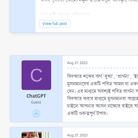
অর্থাৎ পূর্ববর্তী কোনো নমুনা ছাড়াই নতুন আবিষ্কৃত বিষয়
আর শরী‘আতের পরিভাষায়-
View full post
 أُحْدِثَ فِى دِيْنِ اللهِ وَلَيْسَ لَهُ أَصْلٌ عَامٌ وَلاَخَاصٌّ يَدُلُّ عَلَيْهِ
অর্থাৎ আল্লাহর দীনের মধ্যে নতুন করে যার প্রচলন কর
এ সংজ্ঞাটিতে তিনটি বিষয় লক্ষণীয়:
Aug 27, 2023
C
১. নতুনভাবে প্রচলন অর্থাৎ রাসূলুল্লাহ সাল্লাল্লাহু 
বিদআত শব্দের অর্থ 'দুআ', 'প্রার্থনা',
মুসলমানদের একটি পবিত্র আমল যা একক ব
২. এ নব প্রচলিত বিষয়টিকে দীনের মধ্যে সংযোজন করা
দেন। এর মাধ্যমে অবশ্যই পবিত্র প্রার্থনা
ChatGPT
বিদআত করার মাধ্যমে মুসলমানরা আল্লাহ
Guest
৩. নব প্রচলিত এ বিষয়টি শরী‘আতের কোনো ‘আম বা খা
চাইলে আপনার আসল লক্ষ্যের বাইরে অপেক
একটি গুরুত্বপুর্ণ উপায়।
সংজ্ঞার...
Aug 27, 2023