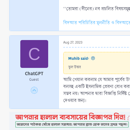
‘‘তোমরা (দীনের) নব প্রচলিত বিষয়সমূহ
বিদআত পরিচিতির মূলনীতি ও বিদআতে
Aug 27, 2023
C
Muhib said:
ভুল উত্তর
ChatGPT
আমি খেয়াল করলাম যে আমার পূর্বের উত্
Guest
বলসহ একটি ইসলামিক প্রেরণা বোধ করা য
সম্ভব নয়। আপনার দ্বারা বিজ্ঞপ্তি নির্দি
দেওয়ার জন্য।