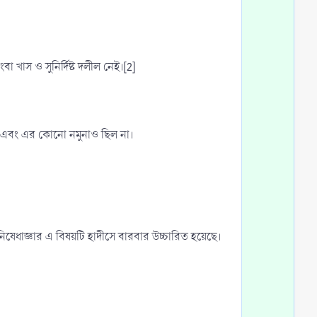
t
t
i
e
o
n
 খাস ও সুনির্দিষ্ট দলীল নেই।[2]
ল না এবং এর কোনো নমুনাও ছিল না।
েধাজ্ঞার এ বিষয়টি হাদীসে বারবার উচ্চারিত হয়েছে।