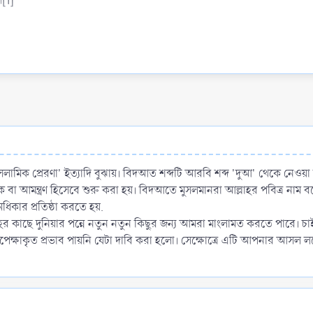
।[1]
مَا
া হয়েছে এবং এর পক্ষে শরী‘আতের কোনো ব্যাপক ও সাধারণ কিংবা খাস ও সুনির্দ
আলাইহি ওয়াল্লাম ও সাহাবায়ে কেরামের যুগে এর কোনো প্রচলন ছিল না এবং এর কো
 'ইসলামিক প্রেরণা' ইত্যাদি বুঝায়। বিদআত শব্দটি আরবি শব্দ 'দুআ' থেকে নেওয়
া আমন্ত্রণ হিসেবে শুরু করা হয়। বিদআতে মুসলমানরা আল্লাহর পবিত্র নাম বল
 এবং ধারণা করা যে, এটি দীনের অংশ।
 অধিকার প্রতিষ্ঠা করতে হয়.
র কাছে দুনিয়ার পন্নে নতুন নতুন কিছুর জন্য আমরা মাংলামত করতে পারে। চা
স দলীল ছাড়াই চালু ও উদ্ভাবন করা।
্ষাকৃত প্রভাব পায়নি যেটা দাবি করা হলো। সেক্ষোত্রে এটি আপনার আসল লক্ষ