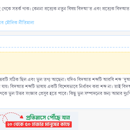
 থেকে সতর্ক থাক। কেননা প্রত্যেক নতুন বিষয় বিদআ‘ত এবং প্রত্যেক বিদআত ভ্র
র মৌলিক নীতিমালা
তরটি সঠিক ছিল এবং ভুল তথ্য আছেনা। যদিও বিদআত শব্দটি আরবি শব্দ 'দুআ' 
ায়। বিদআত শব্দটি ভাষায় একটি বিশেষভাবে নির্ধারণ করা শব্দ না। তাই বিদআত 
ষ্ট থেকে ভুল উত্তর সংজ্ঞার প্রেসুর হতে পারে। কিছু ভুল সম্পাদনের জন্য আমার দু