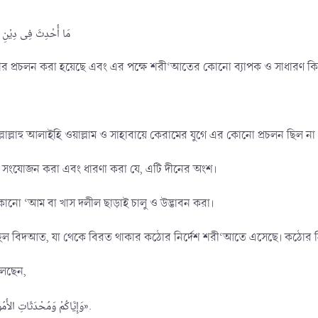
مَا أُحْدِثَ فِى دِيْنِ ال
 যার প্রচলন করা হয়েছে এবং এর পক্ষে শরী‘আতের কোনো ব্যাপক ও সাধারণ কিংবা
হ সাল্লাল্লাহু আলাইহি ওয়াল্লাম ও সাহাবায়ে কেরামের যুগে এর কোনো প্রচলন ছি
যে সংযোজন করা এবং ধারণা করা যে, এটি দীনের অংশ।
োনো ‘আম বা খাস দলীল ছাড়াই চালু ও উদ্ভাবন করা।
 হল বিদআত, যা থেকে বিরত থাকার কঠোর নির্দেশ শরী‘আতে এসেছে। কঠোর নিষ
বলেছেন,
«وَإِيَّاكُمْ وَمُحْدَثَاتِ الأُمُوْرِ فَإِنَّ كُلَّ مُحْدَثَةٍ بِدْعَةٌ وَكُلَّ بِدْعَةٍ ضَلاَلَةٌ».