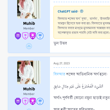
ChatGPT said:
বিদআত শব্দের অর্থ 'দুআ', 'প্রার্থনা', 'ইস
Muhib
আমন্ত্রণ হিসেবে শুরু করা হয়। বিদআতে মুসলমান
বিদআত করার মাধ্যমে মুসলমানরা আল্লাহর কাছ
Member
অপেক্ষাকৃত প্রভাব পায়নি যেটা দাবি করা হলো।
ভুল উত্তর
Aug 27, 2023
বিদআত
শব্দের আভিধানিক অর্থ হলো:
اَلشَّيْءُ الْمُخْتَرَعُ عَلٰى غَيْرِ مِثَالٍ سَابِقٍ
Muhib
Member
অর্থাৎ পূর্ববর্তী কোনো নমুনা ছাড়াই নতু
আর শরী‘আতের পরিভাষায়-