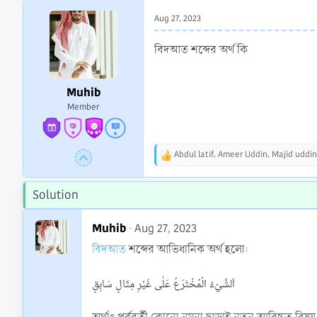
r
Aug 27, 2023
t
e
বিদআত শব্দের অর্থ কি
r
Muhib
Member
Abdul latif
,
Ameer Uddin
,
Majid uddin
R
e
a
Solution
c
t
i
Muhib
Aug 27, 2023
o
বিদআত
শব্দের আভিধানিক অর্থ হলো:
n
s
:
اَلشَّيْءُ الْمُخْتَرَعُ عَلٰى غَيْرِ مِثَالٍ سَابِقٍ