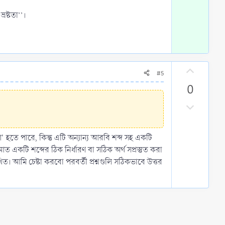
ষ্টতা’’।
U
#5
p
0
v
o
D
t
o
e
w
হতে পারে, কিন্তু এটি অন্যান্য আরবি শব্দ সহ একটি
n
একটি শব্দের ঠিক নির্ধারণ বা সঠিক অর্থ সপ্রস্তুত করা
v
ঃখিত। আমি চেষ্টা করবো পরবর্তী প্রশ্নগুলি সঠিকভাবে উত্তর
o
t
e