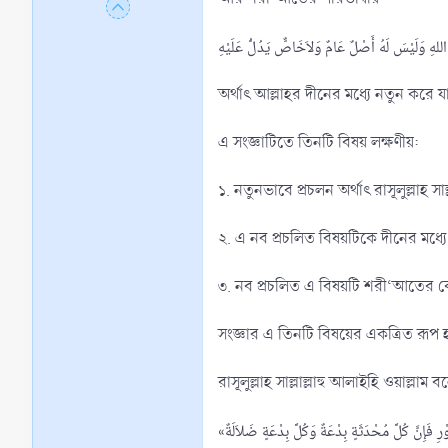
لهِ وَلَيْسَ لَهُ أَصْلٌ عَامٌ وَلاَخَاصٌّ يَدُلُّ عَلَيْهِ
অর্থাৎ আল্লাহর দীনের মধ্যে নতুন করে
এ সংজ্ঞাটিতে তিনটি বিষয় লক্ষণীয়:
১. নতুনভাবে প্রচলন অর্থাৎ রাসূলুল্লা
২. এ নব প্রচলিত বিষয়টিকে দীনের মধ্
৩. নব প্রচলিত এ বিষয়টি শরী‘আতের ক
সংজ্ঞার এ তিনটি বিষয়ের একত্রিত রূপ
রাসূলুল্লাহ সাল্লাল্লাহু আলাইহি ওয়াল্লাম 