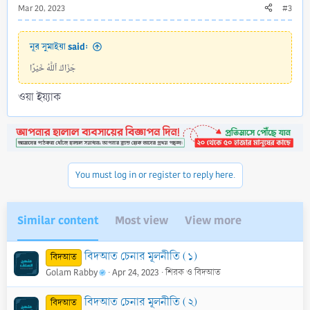
Mar 20, 2023
#3
নূর সুমাইয়া said:
جَزَاكَ ٱللَّٰهُ خَيْرًا
ওয়া ইয়্যাক
You must log in or register to reply here.
Similar content
Most view
View more
বিদআত চেনার মূলনীতি (১)
বিদআত
Golam Rabby
Apr 24, 2023
শিরক ও বিদআত
বিদআত চেনার মূলনীতি (২)
বিদআত