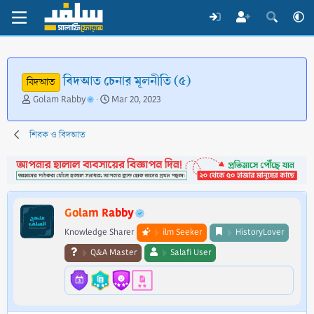
বিদআত চেনার মূলনীতি (৫)
বিদআত
T
S
Golam Rabby
Mar 20, 2023
h
t
r
a
শিরক ও বিদআত
e
r
a
t
d
d
s
a
t
t
a
e
Golam Rabby
r
t
Knowledge Sharer
ilm Seeker
HistoryLover
e
Q&A Master
Salafi User
r