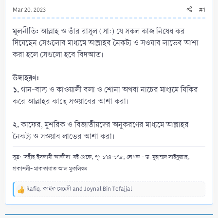
Mar 20, 2023
#1
মূলনীতি:
আল্লাহ ও তাঁর রাসূল (সা:) যে সকল কাজ নিষেধ কর
দিয়েছেন সেগুলোর মাধ্যমে আল্লাহর নৈকট্য ও সওয়াব লাভের আশা
করা হলে সেগুলো হবে বিদআত।
উদাহরণ:
১.
গান-বাদ্য ও কাওয়ালী বলা ও শোনা অথবা নাচের মাধ্যমে যিকির
করে আল্লাহর কাছে সওয়াবের আশা করা।
২.
কাফের, মুশরিক ও বিজাতীয়দের অনুকরণের মাধ্যমে আল্লাহর
নৈকট্য ও সওয়াব লাভের আশা করা।
সূত্র: 'সহীহ ইসলামী আকীদা' বই থেকে, পৃ: ১৭৪-১৭৫; লেখক - ড. মুহাম্মদ সাইফুল্লাহ,
প্রকাশনী- মাকতাবাত আল মুফলিহুন
Rafiq
,
কাইফ মেহেদী
and
Joynal Bin Tofajjal
R
e
a