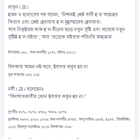
রাসূল (ﷺ)
হামদ ও ছালাতের পর বলেন, ‘নিশ্চয়ই শ্রেষ্ঠ বাণী হ’ল আল্লাহর
কিতাব এবং শ্রেষ্ঠ হেদায়াত হ’ল মুহাম্মাদের হেদায়াত।
আর নিকৃষ্টতম কাজ হ’ল দ্বীনের মধ্যে নতুন সৃষ্টি এবং প্রত্যেক নতুন
সৃষ্টিই হ’ল ভ্রষ্টতা’, আর ‘প্রত্যেক ভ্রষ্টতার পরিণতি জাহান্নাম’
উপদেশঃ ১৬৫ , আন নাসায়ীঃ ১৫৭৮, (ইফাঃ ১৫৮১)
বিদআত আমল নষ্ট করে, ইবাদত কবুল হয় না
সুরা কাহাফঃ ১০৩, ১০৪
নবী (ﷺ) বলেছেনঃ
"বিদআতকারীর কোন ইবাদত কবুল হয় না।"
বুখারীঃ ৩১৭৯, ৩১৭২, ৬৭৫৫, ৭৩০৬, ১৮৭০,
মুসলিমঃ ৩৬৮৬, ৫০১৮, ৫০২০, আন নাসায়ীঃ ৪৭৩৪ , আবু দাউদঃ ২০৩৪, ৪৫৩০ , তিরমিজিঃ
২১২৭, রিয়াদুস সলেহিনঃ ১৮১৩, মিশকাতঃ ২৭২৮