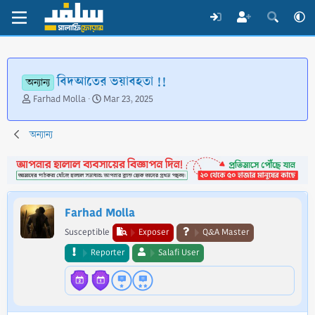
বিদআতের ভয়াবহতা !!
অন্যান্য
T
S
Farhad Molla
Mar 23, 2025
h
t
r
a
অন্যান্য
e
r
a
t
d
d
s
a
t
t
a
e
Farhad Molla
r
t
Susceptible
Exposer
Q&A Master
e
Reporter
Salafi User
r