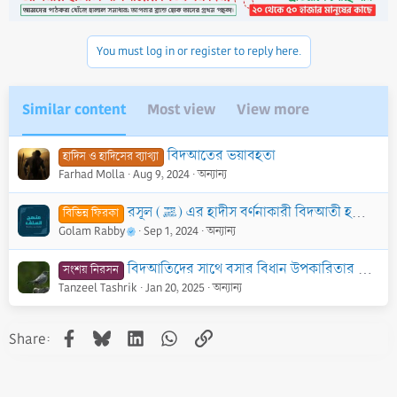
i
o
n
You must log in or register to reply here.
s
:
Similar content
Most view
View more
বিদআতের ভয়াবহতা
হাদিস ও হাদিসের ব্যাখ্যা
Farhad Molla
Aug 9, 2024
অন্যান্য
রসূল (ﷺ) এর হাদীস বর্ণনাকারী বিদআতী হলে তার কোনো সম্মান নেই
বিভিন্ন ফিরকা
Golam Rabby
Sep 1, 2024
অন্যান্য
বিদআতিদের সাথে বসার বিধান উপকারিতার ওপর নির্ভরশীল
সংশয় নিরসন
Tanzeel Tashrik
Jan 20, 2025
অন্যান্য
Facebook
Bluesky
LinkedIn
WhatsApp
Link
Share: