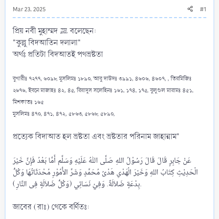
Mar 23, 2025
#1
প্রিয় নবী মুহাম্মদ ﷺ বলেছেন:
"কুল্লু বিদআতিন দলালা"
অর্থঃ প্রতিটা বিদআতই পথভ্রষ্টতা
বুখারীঃ ৭২৭৭, ৬০৯৮, মুসলিমঃ ১৮৯০, আবু দাউদঃ ৩৯৯১, ৪৬০৬, ৪৬০৭, , তিরমিজিঃ
২৬৭৬, ইবনে মাজাহঃ ৪২, ৪৫, রিয়াদুস সলেহিনঃ ১৬১, ১৭৪, ১৭৫, বুলুগুল মারামঃ ৪৫১,
মিশকাতঃ ১৬৫
মুসলিমঃ ৪৭০, ৪৭১, ৪৭২, ৫৮৬৩, ৫৮৬৮, ৫৮৯০,
প্রত্যেক বিদাআত হল ভ্রষ্টতা এবং ভ্রষ্টতার পরিনাম জাহান্নাম"
عَنْ جَابِرٍ قَالَ قَالَ رَسُوْلُ اللهِ صَلَّى اللّٰهُ عَلَيْهِ وَسَلَّم أَمَّا بَعْدُ فَإِنَّ خَيْرَ
الْحَدِيْثِ كِتَابُ اللهِ وَخَيْرَ الْهَدْىِ هَدْىُ مُحَمَّدٍ وَشَرَّ الأُمُوْرِ مُحْدَثَاتُهَا وَكُلُّ
بِدْعَةٍ ضَلاَلَةٌ. وَفِيْ نَسَائِي (وَكُلُّ ضَلاَلَةٍ فِى النَّارِ).
জাবের (রাঃ) থেকে বর্ণিতঃ: