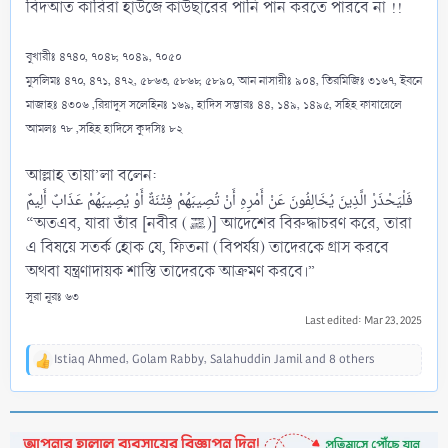
বিদআত কারিরা হাউজে কাউছারের পানি পান করতে পারবে না !!
বুখারীঃ ৪৭৪০, ৭০৪৮, ৭০৪৯, ৭০৫০
মুসলিমঃ ৪৭০, ৪৭১, ৪৭২, ৫৮৬৩, ৫৮৬৮, ৫৮৯০, আন নাসায়ীঃ ৯০৪, তিরমিজিঃ ৩১৬৭, ইবনে
মাজাহঃ ৪৩০৬ ,রিয়াদুস সলেহিনঃ ১৬৯, হাদিস সম্ভারঃ ৪৪, ১৪৯, ১৪৯৫, সহিহ ফাযায়েলে
আমলঃ ৭৮ ,সহিহ হাদিসে কুদসিঃ ৮২
আল্লাহ তায়া’লা বলেন:
فَلْيَحْذَرْ الَّذِينَ يُخَالِفُونَ عَنْ أَمْرِهِ أَنْ تُصِيبَهُمْ فِتْنَةٌ أَوْ يُصِيبَهُمْ عَذَابٌ أَلِيمٌ
“অতএব, যারা তাঁর [নবীর (ﷺ)] আদেশের বিরুদ্ধাচরণ করে, তারা
এ বিষয়ে সতর্ক হোক যে, ফিতনা (বিপর্যয়) তাদেরকে গ্রাস করবে
অথবা যন্ত্রণাদায়ক শাস্তি তাদেরকে আক্রমণ করবে।”
সূরা নূরঃ ৬৩
Last edited:
Mar 23, 2025
Istiaq Ahmed
,
Golam Rabby
,
Salahuddin Jamil
and 8 others
R
e
a
c
t