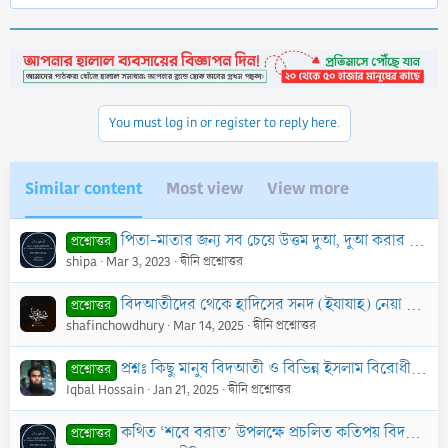
e
a
c
t
i
o
n
You must log in or register to reply here.
s
:
Similar content
Most view
View more
পিতা-মাতার জন্য সব চেয়ে উত্তম দুআ, দুআ করার সঠিক পদ্ধতি এবং এ ক্ষেত্রে বিদআতী কার্যক্রম
প্রশ্নোত্তর
shipa
Mar 3, 2023
দ্বীনি প্রশ্নোত্তর
বিদআতীদের থেকে হাদিসের সনদ (ইযাযাহ) নেয়া যাবে কি?
প্রশ্নোত্তর
shafinchowdhury
Mar 14, 2025
দ্বীনি প্রশ্নোত্তর
প্রশ্নঃ কিছু মানুষ বিদআতী ও বিভিন্ন ইসলাম বিরোধী দলের সাথে উঠা-বসা করে। এভাবে তারা তাদের সাথে দীর্ঘ বছর কাটিয়ে দেয়। তাদেরকে যখন বলা হয় তোমরা তাদের
প্রশ্নোত্তর
Iqbal Hossain
Jan 21, 2025
দ্বীনি প্রশ্নোত্তর
কথিত ‘শবে বরাত’ উপলক্ষে প্রচলিত কতিপয় বিদআত
প্রশ্নোত্তর