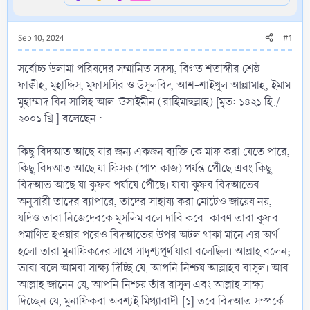
Sep 10, 2024
#1
সর্বোচ্চ উলামা পরিষদের সম্মানিত সদস্য, বিগত শতাব্দীর শ্রেষ্ঠ
ফাক্বীহ, মুহাদ্দিস, মুফাসসির ও উসূলবিদ, আশ-শাইখুল আল্লামাহ, ইমাম
মুহাম্মাদ বিন সালিহ আল-উসাইমীন (রাহিমাহুল্লাহ) [মৃত: ১৪২১ হি./
২০০১ খ্রি.] বলেছেন :
কিছু বিদআত আছে যার জন্য একজন ব্যক্তি কে মাফ করা যেতে পারে,
কিছু বিদআত আছে যা ফিসক (পাপ কাজ) পর্যন্ত পৌঁছে এবং কিছু
বিদআত আছে যা কুফর পর্যায়ে পৌঁছে। যারা কুফর বিদআতের
অনুসারী তাদের ব্যাপারে, তাদের সাহায্য করা মোটেও জায়েয নয়,
যদিও তারা নিজেদেরকে মুসলিম বলে দাবি করে। কারণ তারা কুফর
প্রমাণিত হওয়ার পরেও বিদআতের উপর অটল থাকা মানে এর অর্থ
হলো তারা মুনাফিকদের সাথে সাদৃশ্যপূর্ণ যারা বলেছিল। আল্লাহ বলেন;
তারা বলে আমরা সাক্ষ্য দিচ্ছি যে, আপনি নিশ্চয় আল্লাহর রাসূল। আর
আল্লাহ জানেন যে, আপনি নিশ্চয় তাঁর রাসূল এবং আল্লাহ সাক্ষ্য
দিচ্ছেন যে, মুনাফিকরা অবশ্যই মিথ্যাবাদী।[১] তবে বিদআত সম্পর্কে