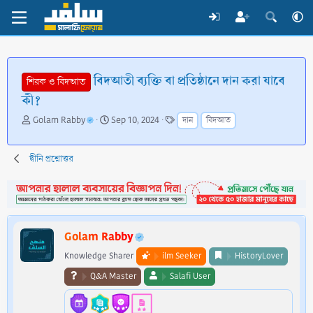
বিদআতী ব্যক্তি বা প্রতিষ্ঠানে দান করা যাবে
শিরক ও বিদআত
কী?
T
S
T
Golam Rabby
Sep 10, 2024
দান
বিদআত
h
t
a
r
a
g
e
r
s
দ্বীনি প্রশ্নোত্তর
a
t
d
d
s
a
t
t
a
e
Golam Rabby
r
t
Knowledge Sharer
ilm Seeker
HistoryLover
e
Q&A Master
Salafi User
r