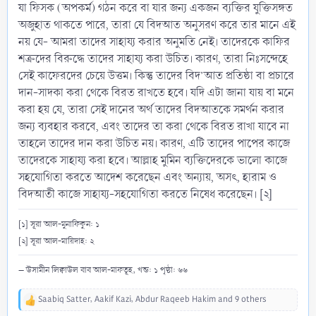
যা ফিসক (অপকর্ম) গঠন করে বা যার জন্য একজন ব্যক্তির যুক্তিসঙ্গত
অজুহাত থাকতে পারে, তারা যে বিদআত অনুসরণ করে তার মানে এই
নয় যে- আমরা তাদের সাহায্য করার অনুমতি নেই। তাদেরকে কাফির
শত্রুদের বিরুদ্ধে তাদের সাহায্য করা উচিত। কারণ, তারা নিঃসন্দেহে
সেই কাফেরদের চেয়ে উত্তম। কিন্তু তাদের বিদ’আত প্রতিষ্ঠা বা প্রচারে
দান-সাদকা করা থেকে বিরত রাখতে হবে। যদি এটা জানা যায় বা মনে
করা হয় যে, তারা সেই দানের অর্থ তাদের বিদআতকে সমর্থন করার
জন্য ব্যবহার করবে, এবং তাদের তা করা থেকে বিরত রাখা যাবে না
তাহলে তাদের দান করা উচিত নয়। কারণ, এটি তাদের পাপের কাজে
তাদেরকে সাহায্য করা হবে। আল্লাহ মুমিন ব্যক্তিদেরকে ভালো কাজে
সহযোগিতা করতে আদেশ করেছেন এবং অন্যায়, অসৎ, হারাম ও
বিদআতী কাজে সাহায্য-সহযোগিতা করতে নিষেধ করেছেন। [২]
[১] সূরা আল-মুনাফিকুন: ১
[২] সূরা আল-মায়িদাহ: ২
– উসামীন লিক্বাউল বাব আল-মাফতূহ, খন্ড: ১ পৃষ্ঠা: ৬৬
Saabiq Satter
,
Aakif Kazi
,
Abdur Raqeeb Hakim
and 9 others
R