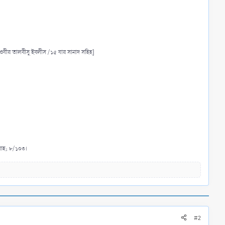
ওযীর তালবীসু ইবলীস /১৫ যার সানাদ সহিহ]
য়াহ; ৮/১০৩।
#2