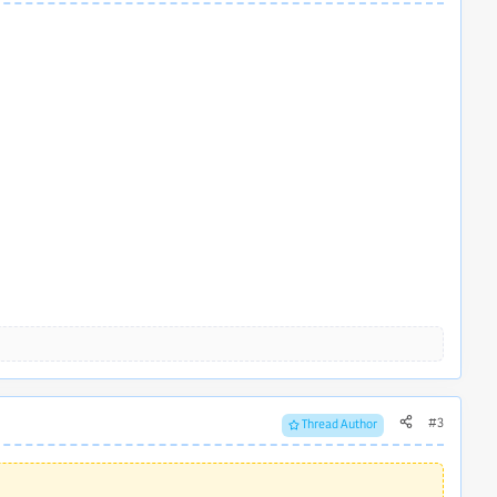
#3
Thread Author