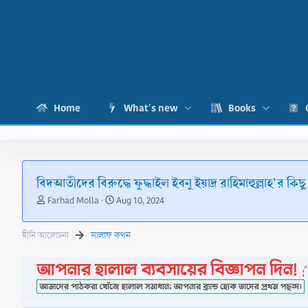
Home
What's new
Books
বিদআতীদের বিরুদ্ধে ফুদ্ধাইল ইবনু ইয়াদ্র রাহিমাহুল্লাহ'র কিছু
T
S
Farhad Molla
Aug 10, 2024
h
t
r
a
দ্বীনি আলোচনা
সালাফ কথন
e
r
a
t
d
d
s
a
t
t
a
e