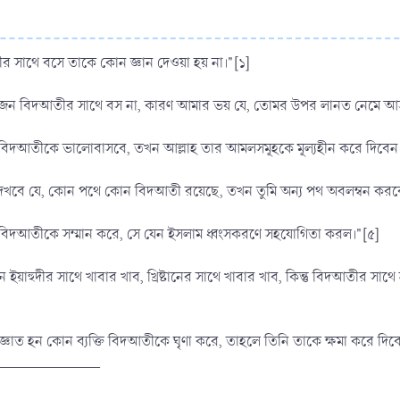
তীর সাথে বসে তাকে কোন জ্ঞান দেওয়া হয় না।"[১]
ো একজন বিদআতীর সাথে বস না, কারণ আমার ভয় যে, তোমর উপর লানত নেমে আ
কজন বিদআতীকে ভালোবাসবে, তখন আল্লাহ তার আমলসমূহকে মূল্যহীন করে দিব
ুমি দেখবে যে, কোন পথে কোন বিদআতী রয়েছে, তখন তুমি অন্য পথ অবলম্বন করব
জন বিদআতীকে সম্মান করে, সে যেন ইসলাম ধ্বংসকরণে সহযোগিতা করল।"[৫]
জন ইয়াহুদীর সাথে খাবার খাব, খ্রিষ্টানের সাথে খাবার খাব, কিন্তু বিদআতীর
লাহ জ্ঞাত হন কোন ব্যক্তি বিদআতীকে ঘৃণা করে, তাহলে তিনি তাকে ক্ষমা করে দ
_____________