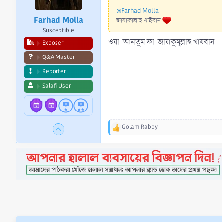
s
@Farhad Molla
:
Farhad Molla
জাযাকাল্লাহু খাইরান
Susceptible
ওয়া-আনতুম ফা-জাযাকুমুল্লাহু খায়রান
Exposer
Q&A Master
Reporter
Salafi User
Golam Rabby
R
e
a
c
t
i
o
n
s
: