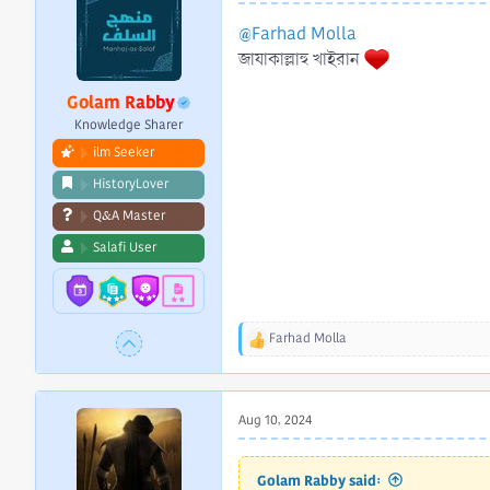
o
n
@Farhad Molla
s
জাযাকাল্লাহু খাইরান
:
Golam Rabby
Knowledge Sharer
ilm Seeker
HistoryLover
Q&A Master
Salafi User
Farhad Molla
R
e
a
c
Aug 10, 2024
t
i
o
Golam Rabby said:
n