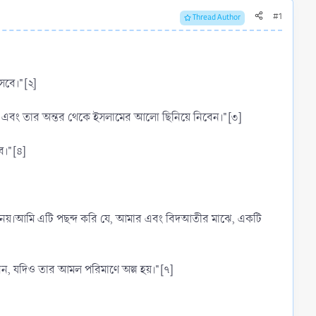
#1
Thread Author
সবে।"[২]
েন এবং তার অন্তর থেকে ইসলামের আলো ছিনিয়ে নিবেন।"[৩]
ে।"[৪]
 সাথে নয়।আমি এটি পছন্দ করি যে, আমার এবং বিদআতীর মাঝে, একটি
িবেন, যদিও তার আমল পরিমাণে অল্প হয়।"[৭]