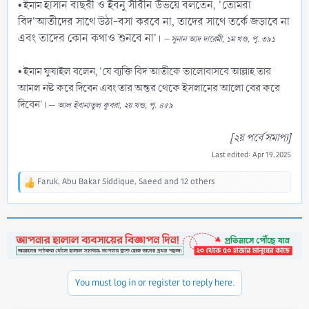
হাসান বাছরী ও ইবনু সীরীন উভয়ে বলতেন, 'তোমরা
• ইমাম
বিদ'আতীদের সাথে উঠা-বসা করবে না, তাদের সাথে তর্কে জড়াবে না
এবং তাদের কোন কথাও শুনবে না'।
– সুনান আদ দারেমী, ১ম খণ্ড, পৃ. ৩৯১
• ইমাম ফুযাইল বলেন, 'যে ব্যক্তি বিদ'আতীকে ভালোবাসবে আল্লাহ তার
আমল নষ্ট করে দিবেন এবং তার অন্তর থেকে ইসলামের আলো বের করে
দিবেন'। –
আল ইবানাতুল কুবরা, ২য় খন্ড, পৃ. ৪৫৯
[২য় পর্বে সমাপ্য]
Last edited:
Apr 19, 2025
Faruk
,
Abu Bakar Siddique
,
Saeed
and 12 others
R
e
a
c
t
i
o
n
You must log in or register to reply here.
s
: