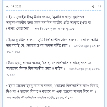
Apr 19, 2025
#1
• ইমাম ফুযাইল ইবনু ইয়ায বলেন, 'মুনাফিক ছাড়া সুন্নাতের
অনুসরণকারীর জন্য সম্ভব নয় বিদ'আতীর প্রতি আকৃষ্ট হওয়া বা
(মাথা) নোয়ানো'।
–
আল ইবানাতুল কুবরা, ২য় খণ্ড, পৃ. ৪৫৬
ফুযাইল বলেন, 'তুমি বিদ'আতীর সাথে বসবে না। কারণ আমি
•
ইমাম
ভয় করছি যে, তোমার উপর লানত বর্ষিত হবে'।
–
আল ইবানাতুল কুবরা, ২য়
খণ্ড, পৃ. ৪৫৯
ইবনু আওন বলেন, 'যে ব্যক্তি বিদ'আতীর কাছে বসে সে
• ইমাম
আমাদের নিকট বিদ'আতীর চেয়েও কঠিন'।
–
আল ইবানাতুল কুবরা, ২য় খণ্ড,
পৃ. ৪৫৩
• ইমাম মালেক ইবনু আনাস বলেন, 'তোমরা বিদ'আতীর সাথে বিবাহ
দিও না ও তাদের বিবাহও করাবে না এবং তাদের সালাম দিবে না'।
–
আল ওয়াজীযু ফী আক্বীদাতিস সালাফিছ ছালিহি, ১ম খণ্ড, পৃ. ১৮৩