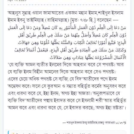
আহলুস সুন্নাহ ওয়াল জামাআতের একজন মহান ইমাম,শাইখুল ইসলাম
ইমাম ইবনু তাইমিয়্যাহ (রাহিমাহুল্লাহ) [মৃত: ৭২৮ হি.] বলেছেন —
مَنْ دَعَا إلَى الْعِلْمِ دُوْنَ الْعَمَلِ الْمَأْمُوْرِ بِهِ كَانَ مُضِلاَّ وَمَنْ دَعَا إلَى الْعَمَلِ
دُوْنَ الْعِلْمِ كَانَ مُضِلاَّ وَأَضَلُّ مِنْهُمَا مَنْ سَلَكَ فِي الْعِلْمِ طَرِيْقَ أَهْلِ
الْبِدَعِ؛ فَيَتَّبِعَ أُمُوْرًا تُخَالِفُ الْكِتَابَ وَالسُّنَّةَ يَظُنُّهَا عُلُوْمًا وَهِيَ جَهَالاَتٌ
وَكَذَلِكَ مَنْ سَلَكَ فِي الْعِبَادَةِ طَرِيْقَ أَهْلِ الْبِدَعِ، فَيَعْمَلُ أَعْمَالاً تُخَالِفُ
الْأَعْمَالَ الْمَشْرُوْعَةَ يَظُنُّهَا عِبَادَاتٍ وَهِيَ ضَلاَلاَتٌ
‘যে ব্যক্তি আমল ব্যতীত ইলমের দিকে আহবান করে সে পথভ্রষ্ট। আর
যে ব্যক্তি ইলম বিহীন আমলের দিকে আহবান করে সেও পথভ্রষ্ট।
এদের চেয়ে অধিক পথভ্রষ্ট সে ব্যক্তি, যে বিদ‘আতীদের পথে ইলম
অন্বেষণ করে। ফলে সে কুরআন ও সন্নাত বহির্ভূত কর্মের অনুসরণ করে
এবং ধারণা করে যে, ইহা ইলম; অথচ ইহা অজ্ঞতা। অনুরূপভাবে যে
ব্যক্তি বিদ‘আতীদের পন্থায় ইবাদত করে সে ইসলামী শরী‘আত বহির্ভূত
আমল করে এবং ধারণা করে যে, সে ইবাদত করছে; অথচ ইহা ভ্রষ্টতা’।
— শায়খুল ইসলাম ইবনু তাইমিয়াহ,মাজমূ‘ ফাতাওয়া ১১/২৭ পৃঃ