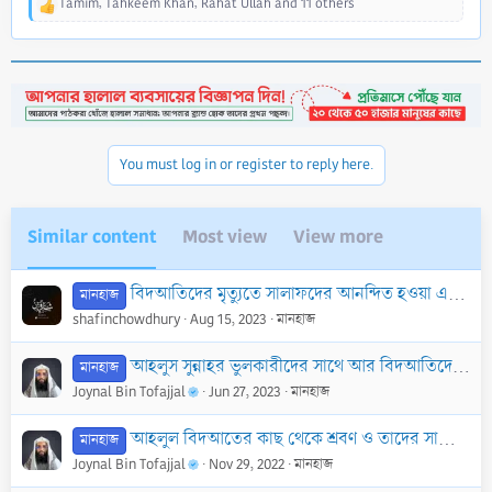
Tamim
,
Tahkeem Khan
,
Rahat Ullah
and 11 others
R
e
a
c
t
i
o
n
You must log in or register to reply here.
s
:
Similar content
Most view
View more
বিদআতিদের মৃত্যুতে সালাফদের আনন্দিত হওয়া এবং উচ্ছ্বাস প্রকাশ করা
মানহাজ
shafinchowdhury
Aug 15, 2023
মানহাজ
আহলুস সুন্নাহর ভুলকারীদের সাথে আর বিদআতিদের সাথে একই আচরণ করা যাবেনা
মানহাজ
Joynal Bin Tofajjal
Jun 27, 2023
মানহাজ
আহলুল বিদআতের কাছ থেকে শ্রবণ ও তাদের সাথে তর্ক-বিতর্ক করার ব্যাপারে সালাফগণের অবস্থান ।
মানহাজ
Joynal Bin Tofajjal
Nov 29, 2022
মানহাজ