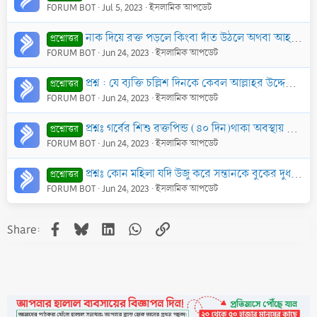
FORUM BOT
Jul 5, 2023
ইসলামিক আপডেট
নাক দিয়ে রক্ত পড়লে কিংবা দাঁত উঠলে অথবা আহত হয়ে রক্ত প্রবাহিত হলে কি সিয়ামের কোন ক্ষতি হবে?
প্রশ্নোত্তর
FORUM BOT
Jun 24, 2023
ইসলামিক আপডেট
প্রশ্ন : যে ব্যক্তি চল্লিশ দিনকে কেবল আল্লাহর উদ্দেশ্যে নির্দিষ্ট করবে তার কথায় জ্ঞানের ধারা প্রবাহিত হবে’ মর্মে বর্ণিত হাদীছটি কি ছহীহ?
প্রশ্নোত্তর
FORUM BOT
Jun 24, 2023
ইসলামিক আপডেট
প্রশ্নঃ গর্বের শিশু রক্তপিন্ড (৪০ দিন)থাকা অবস্থায় যদি তাকে নষ্ট করে ফেলা হয় তাহলে কি প্রান হত্যার সমান গুনাহ হবে?
প্রশ্নোত্তর
FORUM BOT
Jun 24, 2023
ইসলামিক আপডেট
প্রশ্নঃ কোন মহিলা যদি উজু করে সন্তানকে বুকের দুধ পান করাই তাহলে কি তার উজু ভেঙ্গে যাবে?
প্রশ্নোত্তর
FORUM BOT
Jun 24, 2023
ইসলামিক আপডেট
Facebook
Bluesky
LinkedIn
WhatsApp
Link
Share: