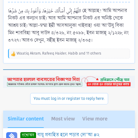
اللَّهُمَّ إِنِّي أَسْأَلُكَ خَيْرَهَا، وَأَعُوذُ بِكَ مِنْ شَرِّهَا হে আল্লাহ! আমি আপনার
নিকট এর কল্যাণ চাই। আর আমি আপনার নিকট এর অনিষ্ট থেকে
আশ্রয় চাই। আল্লা-হুম্মা ইন্নী আসআলুকা খাইরাহা ওয়া আ‘ঊযু বিকা
মিন শাররিহা আবূ দাউদ ৪/৩২৬, নং ৫০৯৯; ইবন মাজাহ্‌ ২/১২২৮, নং
৩৭২৭। আরও দেখুন, সহীহ ইবন মাজাহ্‌ ২/৩০৫।
Waatiq Akram
,
Rafeeq Haider
,
Habib
and 11 others
R
e
a
c
t
i
o
n
You must log in or register to reply here.
s
:
Similar content
Most view
View more
বায়ূ প্রবাহিত হলে পড়ার দো‘আ #২
প্রশ্নোত্তর