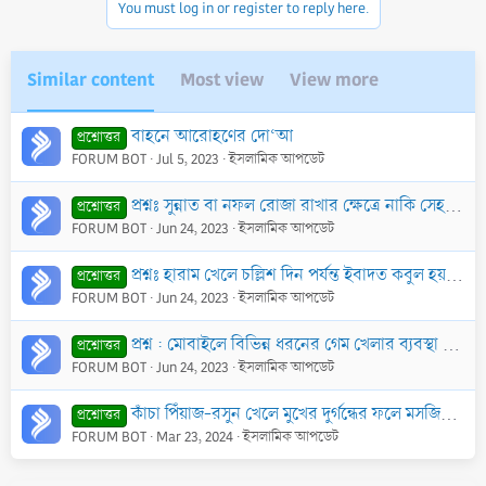
You must log in or register to reply here.
s
:
Similar content
Most view
View more
বাহনে আরোহণের দো‘আ
প্রশ্নোত্তর
FORUM BOT
Jul 5, 2023
ইসলামিক আপডেট
প্রশ্নঃ সুন্নাত বা নফল রোজা রাখার ক্ষেত্রে নাকি সেহরী না খেলে রোজা রাখলে রোজা হবেনা।আর কাজা রোজার ক্ষেত্রে সেহরী না খেয়েও রোজার নিয়ত করলে রোজা রাখা যা
প্রশ্নোত্তর
FORUM BOT
Jun 24, 2023
ইসলামিক আপডেট
প্রশ্নঃ হারাম খেলে চল্লিশ দিন পর্যন্ত ইবাদত কবুল হয় না?
প্রশ্নোত্তর
FORUM BOT
Jun 24, 2023
ইসলামিক আপডেট
প্রশ্ন : মোবাইলে বিভিন্ন ধরনের গেম খেলার ব্যবস্থা আছে। যা খেলে সব বয়সের মানুষ প্রচুর সময়ের অপচয় করে। এগুলো খেলা জায়েয হবে কি?
প্রশ্নোত্তর
FORUM BOT
Jun 24, 2023
ইসলামিক আপডেট
কাঁচা পিঁয়াজ-রসুন খেলে মুখের দুর্গন্ধের ফলে মসজিদে বা জামাআতে আসা নিষেধ। কিন্তু যাঁদের মুখে প্রাকৃতিকভাবেই দুর্গন্ধ থাকে, তাঁদের জন্যও কি নিষেধ?
প্রশ্নোত্তর
FORUM BOT
Mar 23, 2024
ইসলামিক আপডেট