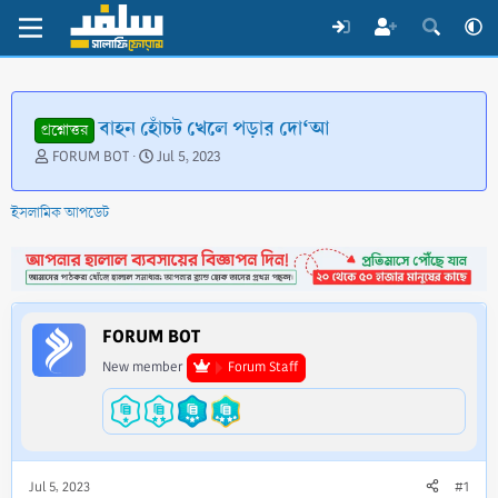
বাহন হোঁচট খেলে পড়ার দো‘আ
প্রশ্নোত্তর
T
S
FORUM BOT
Jul 5, 2023
h
t
r
a
ইসলামিক আপডেট
e
r
a
t
d
d
s
a
t
t
a
e
FORUM BOT
r
t
New member
Forum Staff
e
r
Jul 5, 2023
#1