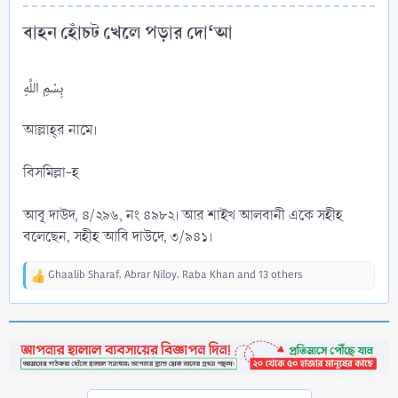
বাহন হোঁচট খেলে পড়ার দো‘আ​
بِسْمِ اللَّهِ
আল্লাহ্‌র নামে।
বিসমিল্লা-হ
আবূ দাউদ, ৪/২৯৬, নং ৪৯৮২। আর শাইখ আলবানী একে সহীহ
বলেছেন, সহীহ আবি দাউদে, ৩/৯৪১।
Ghaalib Sharaf
,
Abrar Niloy
,
Raba Khan
and 13 others
R
e
a
c
t
i
o
n