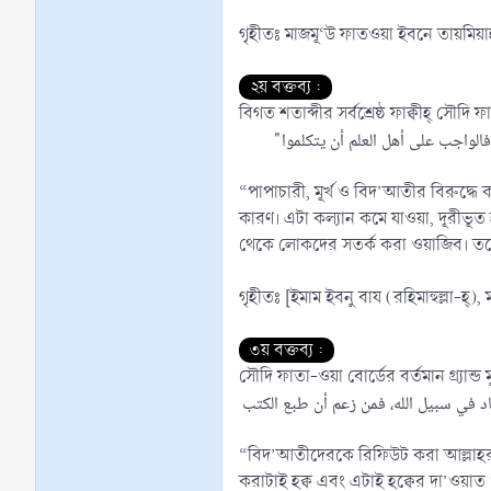
গৃহীতঃ মাজমূ‘উ ফাতওয়া ইবনে তায়মিয়
২য় বক্তব্য :
বিগত শতাব্দীর সর্বশ্রেষ্ঠ ফাক্বীহ্ সৌদি
"ﻓﻼ ﻳﺠﻮﺯ ﻷﻫﻞ ﺍﻟﻌﻠﻢ ﺍﻟﺴﻜﻮﺕ ﻭﺗﺮﻙ ﺍﻟﻜﻼﻡ ﻟﻠﻔﺎﺟﺮ ﻭﺍﻟﻤﺒﺘﺪﻉ ﻭﺍﻟﺠﺎﻫﻞ ﻓﺈﻥ ﻫﺬﺍ ﻏﻠﻂ ﻋﻈﻴﻢ ﻭﻣﻦ ﺃﺳﺒﺎﺏ ﺍﻧﺘﺸﺎﺭ ﺍﻟﺸﺮ ﻭﺍﻟﺒﺪﻉ ﻭﺍﺧﺘﻔﺎﺀ ﺍﻟﺨﻴﺮ ﻭﻗﻠﺘﻪ ﻭﺧﻔﺎﺀ ﺍﻟﺴﻨﺔ. ﻓﺎﻟﻮﺍﺟﺐ ﻋﻠﻰ ﺃﻫﻞ ﺍﻟﻌﻠﻢ ﺃﻥ ﻳﺘﻜﻠﻤﻮﺍ
“পাপাচারী, মূর্খ ও বিদ’আতীর বিরুদ্
কারণ। এটা কল্যান কমে যাওয়া, দূরীভূ
থেকে লোকদের সতর্ক করা ওয়াজিব। তবে
গৃহীতঃ [ইমাম ইবনু বায (রহিমাহুল্লা-হ্),
৩য় বক্তব্য :
সৌদি ফাতা-ওয়া বোর্ডের বর্তমান গ্র্যান্ড
ﺎﺩ ﻓﻲ ﺳﺒﻴﻞ ﺍﻟﻠﻪ، ﻓﻤﻦ ﺯﻋﻢ ﺃﻥ ﻃﺒﻊ ﺍﻟﻜﺘﺐ
“বিদ’আতীদেরকে রিফিউট করা আল্লাহর পথে 
করাটাই হক্ব এবং এটাই হক্বের দা’ওয়াত ও