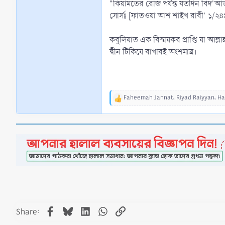
"কিয়ামতের রোজ পর্যন্ত যতদিন বিদ'আ
সোর্সঃ [ফাতওয়া আশ শাইখ রাবী' ১/২৪
কবুলিয়াত এক বিস্ময়কর প্রাপ্তি যা আল্
দ্বীন টিকিয়ে রাখারই অংশমাত্র।
Faheemah Jannat
,
Riyad Raiyyan
,
Ha
R
e
a
c
t
i
o
n
s
:
Facebook
Bluesky
LinkedIn
WhatsApp
Link
Share: