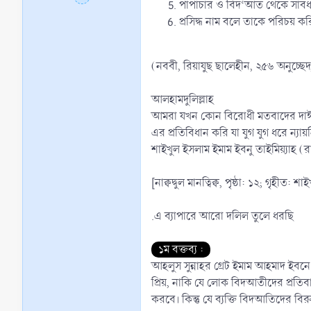
পাপাচার ও বিদ‘আত থেকে সাবধ
প্রসিদ্ধ নাম বলে তাকে পরিচয় ক
(নববী, রিয়াযুছ ছালেহীন, ২৫৬ অনুচ্ছেদ, 
আলহামদুলিল্লাহ
আমরা যখন কোন বিরোধী মতবাদের দাঈর স
এর প্রতিবিধান করি যা যুগ যুগ ধরে ন্
শাইখুল ইসলাম ইমাম ইবনু তাইমিয়্যাহ (
[নাক্বদ্বুল মানত্বিক্ব, পৃষ্ঠা: ১২; গৃ
.এ ব্যাপারে আরো দলিল তুলে ধরছি
১ম বক্তব্য :
আহলুস সুন্নাহর গ্রেট ইমাম আহমাদ ইবনে
প্রিয়, নাকি যে লোক বিদআতীদের প্রতি
করবে। কিন্তু যে ব্যক্তি বিদআতিদের বি