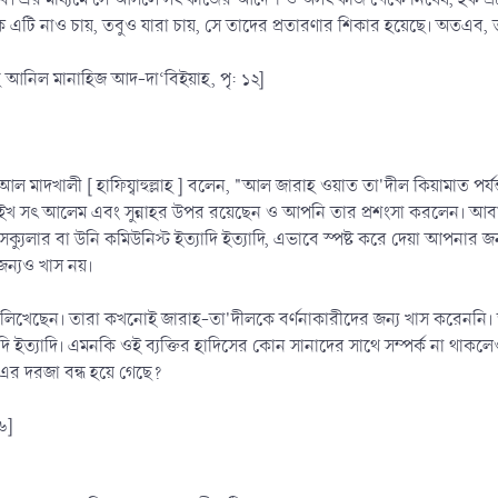
 এটি নাও চায়, তবুও যারা চায়, সে তাদের প্রতারণার শিকার হয়েছে। অতএব,
আনিল মানাহিজ আদ-দা‘বিইয়াহ, পৃ: ১২]
 আল মাদখালী [ হাফিয্বাহুল্লাহ ] বলেন, "আল জারাহ ওয়াত তা'দীল কিয়ামাত 
ইখ সৎ আলেম এবং সুন্নাহর উপর রয়েছেন ও আপনি তার প্রশংসা করলেন। আবা
 সেক্যুলার বা উনি কমিউনিস্ট ইত্যাদি ইত্যাদি, এভাবে স্পষ্ট করে দেয়া আপন
র জন্যও খাস নয়।
খেছেন। তারা কখনোই জারাহ-তা'দীলকে বর্ণনাকারীদের জন্য খাস করেননি। তা
যাদি ইত্যাদি। এমনকি ওই ব্যক্তির হাদিসের কোন সানাদের সাথে সম্পর্ক না 
র দরজা বন্ধ হয়ে গেছে?
৬]