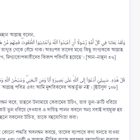
 মহান আল্লাহ বলেন,
 তাগূত থেকে বেঁচে থাক। অতঃপর তাদের মধ্যে কিছু সংখ্যককে আল্লাহ
দেখ, মিথ্যারোপকারীদের কিরূপ পরিণতি হয়েছে’। [আন-নাহ্‌ল ৩৬]
্লাহ পবিত্র এবং আমি মুশরিকদের অন্তর্ভুক্ত নই’। [ইউসুফ ১০৮]
লম্বন করে, তাহলে উলামায়ে কেরামের উচিৎ, তার ভুল-ত্রুটি ধরিয়ে
েউ ভুল ধরিয়ে দেওয়ার এ দায়িত্ব পালন করলে অন্য সবাই দায়মুক্ত হয়
 তাহলে সকলের উচিত, তাকে সহযোগিতা করা।
রোধী কোনো পদ্ধতি অবলম্বন করছে, তাদের ব্যাপারে কথা বলতে যাওয়া
্রচার এবং নেকী ও আল্লাহ ভীতির কাজে পরস্পর সহযোগিতা করাকে