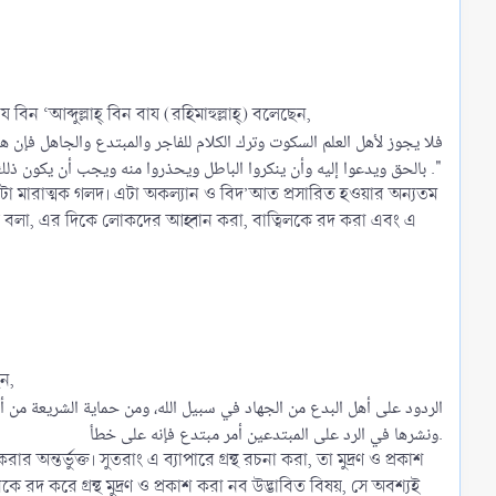
 বিন ‘আব্দুল্লাহ্ বিন বায (রহিমাহুল্লাহ্) বলেছেন,
ﺑﺎﻟﺤﻖ ﻭﻳﺪﻋﻮﺍ ﺇﻟﻴﻪ ﻭﺃﻥ ﻳﻨﻜﺮﻭﺍ ﺍﻟﺒﺎﻃﻞ ﻭﻳﺤﺬﺭﻭﺍ ﻣﻨﻪ ﻭﻳﺠﺐ ﺃﻥ ﻳﻜﻮﻥ ﺫﻟﻚ ﻋﻦ ﻋﻠﻢ ﻭﺑﺼﻴﺮﺓ ."​
কটা মারাত্মক গলদ। এটা অকল্যান ও বিদ’আত প্রসারিত হওয়ার অন্যতম
ক্ব বলা, এর দিকে লোকদের আহ্বান করা, বাত্বিলকে রদ করা এবং এ
েন,
ﺍﻟﺮﺩﻭﺩ ﻋﻠﻰ ﺃﻫﻞ ﺍﻟﺒﺪﻉ ﻣﻦ ﺍﻟﺠﻬﺎﺩ ﻓﻲ ﺳﺒﻴﻞ ﺍﻟﻠﻪ، ﻭﻣﻦ ﺣﻤﺎﻳﺔ ﺍﻟﺸﺮﻳﻌﺔ ﻣﻦ 
ﻭﻧﺸﺮﻫﺎ ﻓﻲ ﺍﻟﺮﺩ ﻋﻠﻰ ﺍﻟﻤﺒﺘﺪﻋﻴﻦ ﺃﻣﺮ ﻣﺒﺘﺪﻉ ﻓﺈﻧﻪ ﻋﻠﻰ ﺧﻄﺄ.​
র্ভুক্ত। সুতরাং এ ব্যাপারে গ্রন্থ রচনা করা, তা মুদ্রণ ও প্রকাশ
ে রদ করে গ্রন্থ মুদ্রণ ও প্রকাশ করা নব উদ্ভাবিত বিষয়, সে অবশ্যই