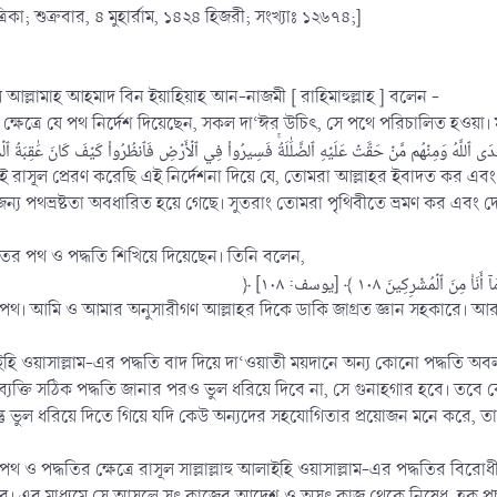
িকা; শুক্রবার, ৪ মুহার্রাম, ১৪২৪ হিজরী; সংখ্যাঃ ১২৬৭৪;]
ুল আল্লামাহ আহমাদ বিন ইয়াহিয়াহ আন-নাজমী [ রাহিমাহুল্লাহ ] বলেন -
 ক্ষেত্রে যে পথ নির্দেশ দিয়েছেন, সকল দা‘ঈর উচিৎ, সে পথে পরিচালিত হওয়া।
ই রাসূল প্রেরণ করেছি এই নির্দেশনা দিয়ে যে, তোমরা আল্লাহর ইবাদত কর এবং
ন্য পথভ্রষ্টতা অবধারিত হয়ে গেছে। সুতরাং তোমরা পৃথিবীতে ভ্রমণ কর এবং 
াতের পথ ও পদ্ধতি শিখিয়ে দিয়েছেন। তিনি বলেন,
থ। আমি ও আমার অনুসারীগণ আল্লাহর দিকে ডাকি জাগ্রত জ্ঞান সহকারে। আর আল
াইহি ওয়াসাল্লাম-এর পদ্ধতি বাদ দিয়ে দা‘ওয়াতী ময়দানে অন্য কোনো পদ্ধতি অব
্যক্তি সঠিক পদ্ধতি জানার পরও ভুল ধরিয়ে দিবে না, সে গুনাহগার হবে। তবে ক
ন্তু ভুল ধরিয়ে দিতে গিয়ে যদি কেউ অন্যদের সহযোগিতার প্রয়োজন মনে করে,
 ও পদ্ধতির ক্ষেত্রে রাসূল সাল্লাল্লাহু আলাইহি ওয়াসাল্লাম-এর পদ্ধতির বি
করবে। এর মাধ্যমে সে আসলে সৎ কাজের আদেশ ও অসৎ কাজ থেকে নিষেধ, হক প