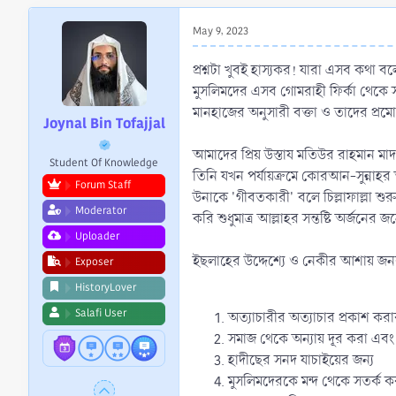
r
t
May 9, 2023
e
r
প্রশ্নটা খুবই হাস্যকর! যারা এসব কথা ব
মুসলিমদের এসব গোমরাহী ফির্কা থেকে সত
মানহাজের অনুসারী বক্তা ও তাদের প্র
Joynal Bin Tofajjal
আমাদের প্রিয় উস্তায মতিউর রাহমান মাদানী
Student Of Knowledge
তিনি যখন পর্যায়ক্রমে কোরআন-সুন্নাহর
Forum Staff
উনাকে 'গীবতকারী' বলে চিল্লাফাল্লা শু
Moderator
করি শুধুমাত্র আল্লাহর সন্তষ্টি অর্জনের 
Uploader
ইছলাহের উদ্দেশ্যে ও নেকীর আশায় জনক
Exposer
HistoryLover
Salafi User
অত্যাচারীর অত্যাচার প্রকাশ করা
সমাজ থেকে অন্যায় দূর করা এবং
হাদীছের সনদ যাচাইয়ের জন্য
মুসলিমদেরকে মন্দ থেকে সতর্ক ক