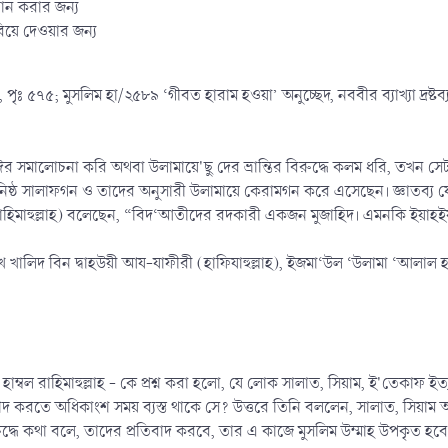
ান করার জন্য
রিয়ে দেওয়ার জন্য
পৃঃ ৫৭৫; মুসলিম হা/২৫৮৯ ‘গীবত হারাম হওয়া’ অনুচ্ছেদ, নববীর ব্যাখ্যা দ্রষ্টব্
মালোচনা করি অথবা উলামায়ে'ছু দের ভ্রান্তির বিরুদ্ধে কলম ধরি, তখন সেটা
যায়নিষ্ঠ সালাফগন ও তাদের অনুসারী উলামায়ে কেরামগন করে এসেছেন। জ্ঞাতব্য 
রাহিমাহুল্লাহ) বলেছেন, “বিদ‘আতীদের রদকারী একজন মুজাহিদ। এমনকি ইয়াহইয়া 
হীত: শাইখ খালিদ বিন দ্বাহউয়ী আয-যাফীরী (হাফিযাহুল্লাহ), ইজমা‘উল ‘উলামা ‘আল
 হাম্বল রাহিমাহুল্লাহ - কে প্রশ্ন করা হলো, যে লোক সালাত, সিয়াম, ই'তেকা
বাদ করতে অধিকাংশ সময় ব্যস্ত থাকে সে? উত্তরে তিনি বললেন, সালাত, সিয়াম
রুদ্ধে কথা বলে, তাদের প্রতিবাদ করবে, তার এ কাজে মুসলিম উম্মাহ উপকৃত হবে