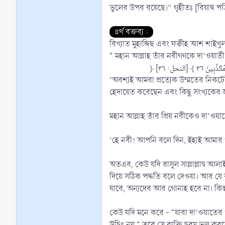
ভুলের উপর রয়েছে।” গৃহীতঃ [রিয়াদ্ব পত্র
৪র্থ বক্তব্য :
বিখ্যাত মুহাদ্দিছ এবং ফক্বীহ আশ শাইখ
" মহান আল্লাহ তাঁর নবীগণকে দা‘ওয়াতী
‘অবশ্যই আমরা প্রত্যেক উম্মতের নিকটে
হেদায়েত করেছেন এবং কিছু সংখ্যকের জ
মহান আল্লাহ তাঁর প্রিয় নবীকেও দা‘ওয়
‘হে নবী! আপনি বলে দিন, ইহাই আমার প
অতএব, কেউ যদি রাসূল সাল্লাল্লাহু আল
দিয়ে সঠিক পদ্ধতি বলে দেওয়া। আর যে ব
যাবে, অন্যদের আর গোনাহ হবে না। কি
কেউ যদি মনে করে - "যারা দা‘ওয়াতের পথ
উচিৎ নয় " তবে সে ব্যক্তি চরম ভুল 