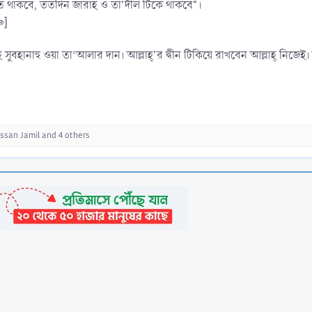
ত থাকবে, ততদিন জারাহ ও তা'দীল টিকে থাকবে"।
৯]
লাহ সুবহানাহু ওয়া তা‘আলার দান। আল্লাহ্‌'র দ্বীন টিকিয়ে রাখবেন আল্লাহ্ ন
ssan Jamil
and 4 others