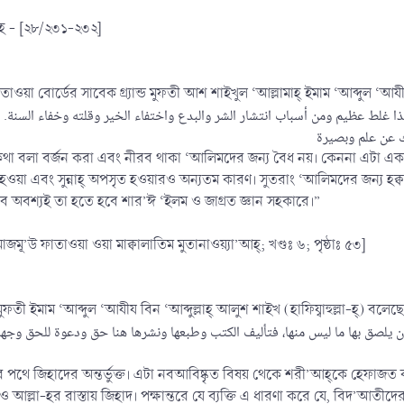
াহ - [২৮/২৩১-২৩২]
 ফাতাওয়া বোর্ডের সাবেক গ্র্যান্ড মুফতী আশ শাইখুল ‘আল্লামাহ্ ইমাম ‘আব্দুল ‘আযীয
ধে কথা বলা বর্জন করা এবং নীরব থাকা ‘আলিমদের জন্য বৈধ নয়। কেননা এটা এ
ত হওয়া এবং সুন্নাহ্ অপসৃত হওয়ারও অন্যতম কারণ। সুতরাং ‘আলিমদের জন্য হ
 অবশ্যই তা হতে হবে শার’ঈ ‘ইলম ও জাগ্রত জ্ঞান সহকারে।”
 মাজমূ’উ ফাতাওয়া ওয়া মাক্বালাতিম মুতানাওয়্যা’আহ্; খণ্ডঃ ৬; পৃষ্ঠাঃ ৫৩]
 মুফতী ইমাম ‘আব্দুল ‘আযীয বিন ‘আব্দুল্লাহ্ আলুশ শাইখ (হাফিয্বাহুল্লা-হ্) বলেছ
ﺃﻥ ﻳﻠﺼﻖ ﺑﻬﺎ ﻣﺎ ﻟﻴﺲ ﻣﻨﻬﺎ، ﻓﺘﺄﻟﻴﻒ ﺍﻟﻜﺘﺐ ﻭﻃﺒﻌﻬﺎ ﻭﻧﺸﺮﻫﺎ ﻫﻨﺎ ﺣﻖ ﻭﺩﻋﻮﺓ ﻟﻠﺤﻖ ﻭﺟﻬ
জিহাদের অন্তর্ভুক্ত। এটা নবআবিষ্কৃত বিষয় থেকে শরী’আহ্কে হেফাজত করার অন্ত
 আল্লা-হর রাস্তায় জিহাদ। পক্ষান্তরে যে ব্যক্তি এ ধারণা করে যে, বিদ’আতীদেরক