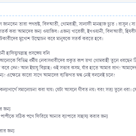
লে জানবেন তারা পথভ্রষ্ট, বিদআতী, গোমরাহী, সালাফী মানহাজ চ্যুত । রাসূল (স
র্ক করা আমাদের জন্য ওয়াজিব। এজন্য খারেজী, ইখওয়ানী, বিদাআতী, হিযবীয়াহ, 
মোটকারীদের মুখোশ উন্মোচন করে মানুষকে সতর্ক করতে হবে।
 হাফিয্বাহুল্লাহ প্রসঙ্গেয় বলি
 আলোকে বিভিন্ন ধর্মীয় লেবাসধারীদের প্রকৃত রূপ তথা গোমরাহী তুলে ধরছেন 
রু করে দেন! আল ইয়াযু বিল্লাহ। ওই সত্তার কসম, যাঁর হাতে আমার প্রাণ! আমা
জন্যে! এক্ষেত্রে কারো সাথে আমাদের ব্যক্তিগত দ্বন্ধ নেই বললেই চলে!
ল্যাণার্থে সমালোচনা করা যায়। যেটা আসলে গীবত নয়। বরং সত্য তুলে ধরা। 
র জন্য
 পাপীকে সঠিক পথে ফিরিয়ে আনার ব্যাপারে সাহায্য করার জন্য
রার জন্য