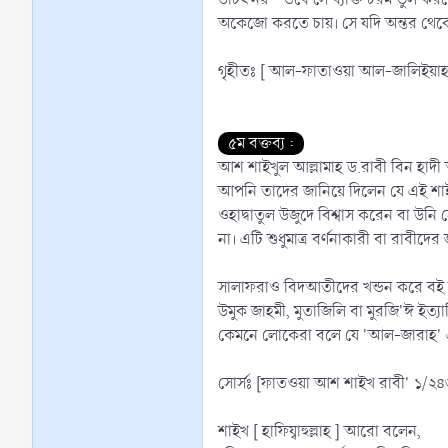
অকেজো করতে চায়। সে যদি অন্তর থেকে
গৃহীতঃ [ আল-ফাতাওয়া আল-জালিইয়াহ 
৫ম বক্তব্য :
আশ শাইখুল আল্লামাহ ড.রাবী বিন হাদী
আপনি তাদের জানিয়ে দিলেন যে এই শা
ওহাদ্বাতুল উজুদে বিশ্বাস করেন বা উনি
না। এটি শুধুমাত্র বর্ণনাকারী বা রাবীদে
সালাফরাও বিদআতীদের খন্ডন করে বই লি
উমুক জাহমী, মুতাজিলি বা মুরজি'ঈ ইত্
কেমনে লোকেরা বলে যে 'আল-জারাহ' এ
সোর্সঃ [ফাতওয়া আশ শাইখ রাবী' ১/২৪
শাইখ [ হাফিয্বাহুল্লাহ ] আরো বলেন,