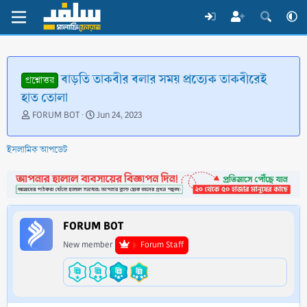
বাড়তি তাকবীর বলার সময় প্রত্যেক তাকবীরেই
প্রশ্নোত্তর
হাত তোলা
T
S
FORUM BOT
Jun 24, 2023
h
t
r
a
ইসলামিক আপডেট
e
r
a
t
d
d
s
a
t
t
a
e
FORUM BOT
r
t
New member
Forum Staff
e
r