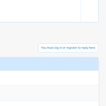
e
w
n
v
o
t
e
You must log in or register to reply here.