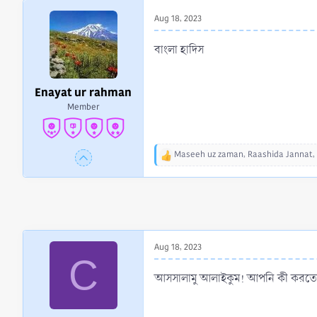
r
Aug 18, 2023
t
e
বাংলা হাদিস
r
Enayat ur rahman
Member
Maseeh uz zaman
,
Raashida Jannat
,
R
e
a
c
t
i
o
Aug 18, 2023
n
C
s
:
আসসালামু আলাইকুম! আপনি কী করতেন বলত