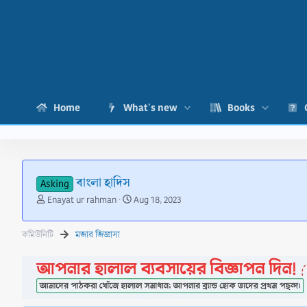
Home
What's new
Books
বাংলা হাদিস
Asking
T
S
Enayat ur rahman
Aug 18, 2023
h
t
r
a
কমিউনিটি
মজার জিজ্ঞাসা
e
r
a
t
d
d
s
a
t
t
a
e