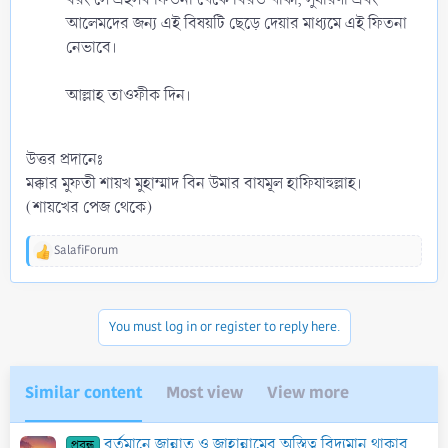
আলেমদের জন্য এই বিষয়টি ছেড়ে দেয়ার মাধ্যমে এই ফিতনা
নেভাবে।
আল্লাহ তাওফীক দিন।
উত্তর প্রদানেঃ
মক্কার মুফতী শায়খ মুহাম্মাদ বিন উমার বাযমূল হাফিযাহুল্লাহ।
(শায়খের পেজ থেকে)
SalafiForum
R
e
a
c
You must log in or register to reply here.
t
i
o
n
Similar content
Most view
View more
s
:
বর্তমানে জান্নাত ও জাহান্নামের অস্তিত্ব বিদ্যমান থাকার দলিল
প্রবন্ধ