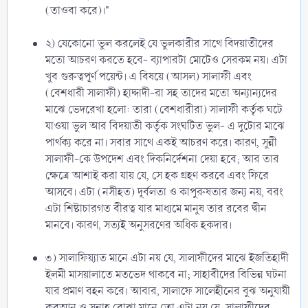
(তাওবা করে)।"
২) যেকোনো ভুল করলেই যে ভুলকারীর সাথে বিদয়াতীদের
মতো আচরণ করতে হবে- ব্যাপারটা মোটেও সেরকম নয়। এটা
খুব গুরুত্বপূর্ণ পয়েন্ট। এ বিষয়ে (আসল) সালাফী এবং
(বেশধারী সালাফী) হাদ্দাদী-রা সহ তাদের মতো অন্যান্যদের
মাঝে ভেদরেখা হলো: তারা (বেশধারীরা) সালাফী কর্তৃক ঘটে
যাওয়া ভুল আর বিদয়াতী কর্তৃক সংঘটিত ভুল- এ দুটোর মাঝে
পার্থক্য করে না। সবার সাথে একই আচরণ করে। কারণ, সুন্নী
সালাফী-কে উপদেশ এবং দিকনির্দেশনা দেয়া হবে; আর তার
ক্ষেত্রে আশাই করা যায় যে, সে হক গ্রহণ করবে এবং ফিরে
আসবে। এটা (নসীহত) দূর্বলতা ও কাপুরুষতার জন্য নয়, বরং
এটা শিষ্টাচারগত বীরত্ব যার মাধ্যমে মানুষ তার রবের দ্বীন
মানবে। কারণ, সত্যই অনুসরণের অধিক হকদার।
৩) সালাফিয়্যাত মানে এটা নয় যে, সালাফীদের মাঝে ইজতিহাদী
ইলমী মাসয়ালাতে মতভেদ থাকবে না; সাহাবীদের বিভিন্ন ঘটনা
যার প্রমাণ বহন করে। আবার, সালাফে সালেহীনের বুঝ অনুযায়ী
কুরআন ও সুন্নাহ বোঝা মানে তো এটা নয় যে, সালাফীদের