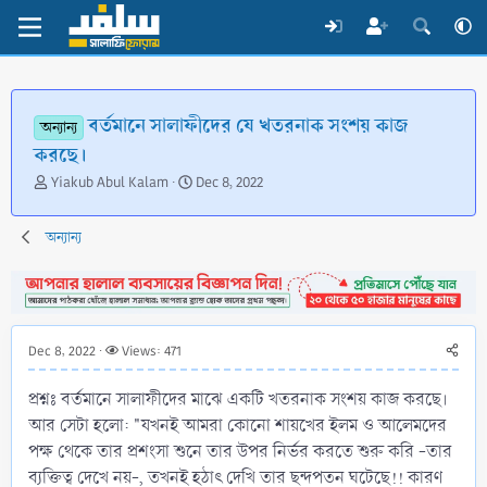
বর্তমানে সালাফীদের যে খতরনাক সংশয় কাজ
অন্যান্য
করছে।
T
S
Yiakub Abul Kalam
Dec 8, 2022
h
t
r
a
অন্যান্য
e
r
a
t
d
d
s
a
t
t
a
e
Dec 8, 2022
Views: 471
r
t
প্রশ্নঃ বর্তমানে সালাফীদের মাঝে একটি খতরনাক সংশয় কাজ করছে।
e
আর সেটা হলো: "যখনই আমরা কোনো শায়খের ইলম ও আলেমদের
r
পক্ষ থেকে তার প্রশংসা শুনে তার উপর নির্ভর করতে শুরু করি -তার
ব্যক্তিত্ব দেখে নয়-, তখনই হঠাৎ দেখি তার ছন্দপতন ঘটেছে!! কারণ