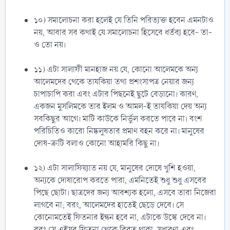
১০) সমালোচনা করা হলেই যে তিনি পরিত্যক্ত হবেন এমনটাও
নয়, আবার সব কথাই যে সমালোচনা হিসেবে ধর্তব্য হবে- তা-
ও তো নয়।
১১) এটা সালাফী মানহাজ নয় যে, কোনো আলেমকে অন্য
আলেমদের থেকে তাযকিয়া তথা প্রশংসাপত্র নেয়ার জন্য
চাপাচাপি করা এবং এটার পিছনেই ছুটে বেড়ানো। কারণ,
একজন মুসলিমকে তার ইলম ও আমল-ই তাযকিয়া দেয় অন্য
সবকিছুর আগে। মাটি কাউকে নির্ভুল করতে পারে না। বংশ
পরিচিতিও কারো নিষ্কলুষতার প্রমাণ বহন করে না। মানুষের
দোষ-ত্রুটি বলাও কোনো আহামরি কিছু না।
১২) এটা সালাফিয়্যাত নয় যে, মানুষের দোষে খুশি হওয়া,
অন্যকে দোষারোপ করতে পারা, এমনিতেই শুধু শুধু এসবের
পিছে ছোটা। ছাত্রদের জন্য আবশ্যক হলো, এসবে তারা নিজেরা
লাগবে না; বরং, আলেমদের হাতেই ছেড়ে দেবে। সে
কোনোমতেই ফিতনার ইন্ধন হবে না, এটাকে উস্কে দেবে না।
বরং সে এইসব ফিতনা থেকে বিরত থাকা, সুধারণা এবং