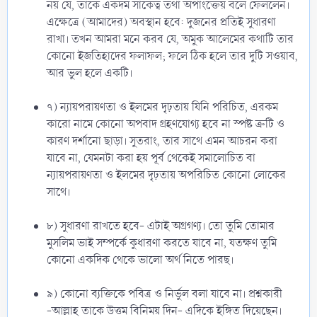
নয় যে, তাকে একদম সাকেত্ব তথা অপাংক্তেয় বলে ফেললেন।
এক্ষেত্রে (আমাদের) অবস্থান হবে: দুজনের প্রতিই সুধারণা
রাখা। তখন আমরা মনে করব যে, অমুক আলেমের কথাটি তার
কোনো ইজতিহাদের ফলাফল; ফলে ঠিক হলে তার দুটি সওয়াব,
আর ভুল হলে একটি।
৭) ন্যায়পরায়ণতা ও ইলমের দৃঢ়তায় যিনি পরিচিত, এরকম
কারো নামে কোনো অপবাদ গ্রহণযোগ্য হবে না স্পষ্ট ত্রুটি ও
কারণ দর্শানো ছাড়া। সুতরাং, তার সাথে এমন আচরন করা
যাবে না, যেমনটা করা হয় পূর্ব থেকেই সমালোচিত বা
ন্যায়পরায়ণতা ও ইলমের দৃঢ়তায় অপরিচিত কোনো লোকের
সাথে।
৮) সুধারণা রাখতে হবে- এটাই অগ্রগণ্য। তো তুমি তোমার
মুসলিম ভাই সম্পর্কে কুধারণা করতে যাবে না, যতক্ষণ তুমি
কোনো একদিক থেকে ভালো অর্থ নিতে পারছ।
৯) কোনো ব্যক্তিকে পবিত্র ও নির্ভুল বলা যাবে না। প্রশ্নকারী
-আল্লাহ তাকে উত্তম বিনিময় দিন- এদিকে ইঙ্গিত দিয়েছেন।