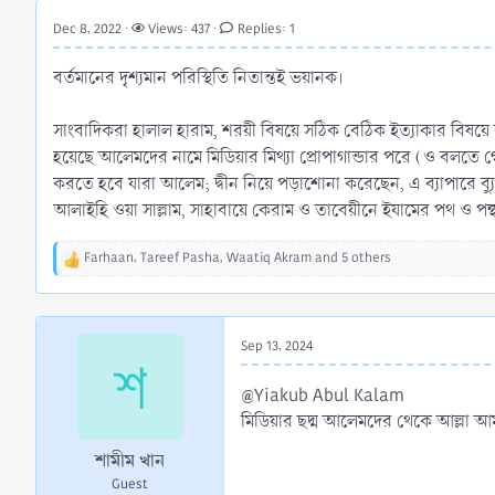
r
Dec 8, 2022
Views: 437
Replies: 1
t
e
বর্তমানের দৃশ্যমান পরিস্থিতি নিতান্তই ভয়ানক।
r
সাংবাদিকরা হালাল হারাম, শরয়ী বিষয়ে সঠিক বেঠিক ইত্যাকার বিষয
হয়েছে আলেমদের নামে মিডিয়ার মিথ্যা প্রোপাগান্ডার পরে (ও বলতে গ
করতে হবে যারা আলেম; দ্বীন নিয়ে পড়াশোনা করেছেন, এ ব্যাপারে ব
আলাইহি ওয়া সাল্লাম, সাহাবায়ে কেরাম ও তাবেয়ীনে ইযামের পথ ও প
Farhaan
,
Tareef Pasha
,
Waatiq Akram
and 5 others
R
e
a
c
t
Sep 13, 2024
শ
i
o
@Yiakub Abul Kalam
n
মিডিয়ার ছদ্ম আলেমদের থেকে আল্লা আম
s
:
শামীম খান
Guest