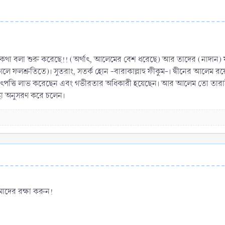
়ে কথা বলা শুরু করেছে!! (অর্থাৎ, আলেমের বেশ ধরেছে) আর তাদের (নাদান) ফ
েলে ফলশ্রুতিতে)। সুতরাং, সতর্ক হোন -বারাকাল্লাহু ফীকুম-। দ্বীনের আলেম র
্যুৎপত্তি লাভ করেছেন এবং গভীরতার অধিকারী হয়েছেন। আর আলেম তো তারাই, য
ন্থা অনুসরণ করে চলেন।
াদের রক্ষা করুন!