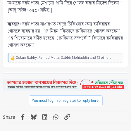
আমাকে বরই পাতা মেশানো পানি দিয়ে গোসল করার নির্দেশ দিলেন।”
[আবু দাউদ: ৩৫৫ (সহিহ)]
ব্যবহার:
বরই পাতা সাধারণত জাদুর চিকিৎসার জন্য রুকিয়াহর
গোসলে ব্যবহার হয়। এর নিয়ম "কিভাবে রুকিয়াহর গোসল করবেন"
এই শিরোনামে বর্ণিত হয়েছে। (রুকিয়াহ সম্পর্কে >> কিভাবে রুকিয়াহর
গোসল করবেন)
Golam Rabby
,
Farhad Molla
,
Sabbir Mohiuddin
and 13 others
R
e
a
c
t
i
o
n
You must log in or register to reply here.
s
:
Facebook
Bluesky
LinkedIn
WhatsApp
Link
Share: