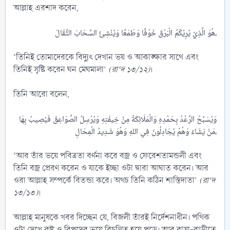
আল্লাহ এরশাদ করেন,
هُوَ الَّذِيْ يُرِيْكُمُ الْبَرْقَ خَوْفًا وَطَمَعًا وَيُنْشِئُ السَّحَابَ الثِّقَالَ،​
‘তিনিই তোমাদেরকে বিদ্যুৎ দেখান ভয় ও আকাঙ্ক্ষার সাথে এবং
তিনিই সৃষ্টি করেন ঘন মেঘমালা’
(রা‘দ ১৩/১২)
।
তিনি আরো বলেন,
وَيُسَبِّحُ الرَّعْدُ بِحَمْدِهِ وَالْمَلَائِكَةُ مِنْ خِيفَتِهِ وَيُرْسِلُ الصَّوَاعِقَ فَيُصِيبُ بِهَا
مَنْ يَشَاءُ وَهُمْ يُجَادِلُونَ فِي اللهِ وَهُوَ شَدِيدُ الْمِحَالِ،​
‘আর তাঁর ভয়ে পবিত্রতা বর্ণনা করে বজ্র ও ফেরেশতামন্ডলী এবং
তিনি বজ্র প্রেরণ করেন ও যাকে ইচ্ছা ওটা দ্বারা আঘাত করেন। আর
ওরা আল্লাহ সম্পর্কে বিতন্ডা করে। অথচ তিনি কঠিন শাস্তিদাতা’
(রা‘দ
১৩/১৩)
।
আল্লাহ মানুষকে খবর দিচ্ছেন যে, বিজলী তাঁরই নির্দেশনাধীন। পথিক
ওটা দেখে কষ্ট ও বিপদের ভয়ে বিচলিত হয়ে পড়ে। আর বাসা-বাড়ীতে