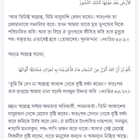
‘আর তিনিই আল্লাহ, যিনি বায়ুরাশি প্রেরণ করেন। অতঃপর তা
মেঘমালাকে সঞ্চালিত করে। তখন আমরা তাকে মৃত ভূখন্ডের দিকে
পরিচালিত করি। আর তা দিয়ে ঐ ভূখন্ডকে জীবিত করি তার মৃত্যুর
পর। বস্ত্ততঃ এভাবেই হবে (তোমাদের) পুনরুত্থান’
(ফাতির ৩৫/৯)
।
অন্যত্র আল্লাহ বলেন,
أَلَمْ تَرَ أَنَّ اللهَ أَنْزَلَ مِنَ السَّمَاءِ مَاءً فَأَخْرَجْنَا بِهِ ثَمَرَاتٍ مُخْتَلِفًا أَلْوَانُهَا،​
‘তুমি কি দেখ না আল্লাহ আকাশ থেকে বৃষ্টি বর্ষণ করেন? অতঃপর
তার মাধ্যমে আমরা নানা বর্ণের ফলমূল উদ্গত করি’
(ফাতির ৩৫/২৭)
।
মহান আল্লাহ সর্বময় ক্ষমতার অধিকারী, পালনকর্তা। তিনি আকাশের
বায়ুমন্ডল থেকে মেঘের সৃষ্টি করেন। অতঃপর সেখান থেকে বৃষ্টি বর্ষণ
করে জমিকে উর্বর করে দেন। ঐ মাটিতে উৎপাদিত গাছপালা, ফলমূল,
শস্যাদি মানবকুল, পশু-পাখি ভক্ষণ করে থাকে। আবার সেই মেঘেই
বিজলীর সৃষ্টি করেন, যাতে মানুষের কল্যাণ ও অকল্যাণ নিহিত আছে।