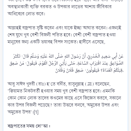
অবস্থানকারী ব্যক্তি বরকত ও উপকার লাভের আশায় জীবিকার
আধিক্যের লোভ করে।
আল্লাহই বজ্রপাত সৃষ্টি করেন এবং যাকে ইচ্ছা আঘাত করেন। এজন্যই
শেষ যুগে খুব বেশী বিজলী পতিত হবে। বেশী বেশী বজ্রপাত হওয়া
মানুষের জন্য একটি ভয়াবহ বিপদ সংকেত। হাদীসে এসেছে,
عَنْ أَبِي سَعِيدٍ الْخُدْرِيِّ، أَنَّ رَسُولَ اللهِ صَلَّى اللهُ عَلَيْهِ وَسَلَّمَ قَالَ: تَكْثُرُ
الصَّوَاعِقُ عِنْدَ اقْتِرَابِ السَّاعَةِ، حَتَّى يَأْتِيَ الرَّجُلُ الْقَوْمَ، فَيَقُولَ: مَنْ صَعِقَ
قِبَلَكُمْ الْغَدَاةَ؟ فَيَقُولُونَ: صَعِقَ فُلَانٌ وَفُلَانٌ،​
আবু সাঈদ খুদরী (রাঃ) হ’তে বর্ণিত, রাসূলুল্লাহ (ﷺ) বলেছেন,
‘ক্বিয়ামত নিকটবর্তী হওয়ার সময় খুব বেশী বজ্রপাত হবে। এমনকি
কোন কোন লোক তাদের কওমের কাছে এসে জিজ্ঞেস করবে, সকালে
কার উপর বিজলী পড়েছে? তারা উত্তরে বলবে, অমুকের উপর এবং
অমুকের উপর’।[1]
বজ্রপাতের সময় দো‘আ :