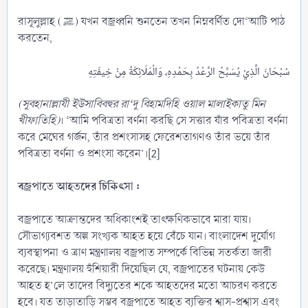
রাসূলুল্লাহ (ﷺ) যখন বজ্রধ্বনি শুনতেন তখন নিম্নবর্ণিত দো‘আটি পাঠ
করতেন,
(সুবহানাল্লাযী ইউসাবিবহুর রা‘দু বিহামদিহি ওয়াল মালাইকাতু মিন
খীফাতিহি)
। ‘আমি পবিত্রতা বর্ণনা করছি সে সত্তার যাঁর পবিত্রতা বর্ণনা
করে মেঘের গর্জন, তাঁর প্রশংসাসহ ফেরেশতাগণও তাঁর ভয়ে তাঁর
পবিত্রতা বর্ণনা ও প্রশংসা করেন’।[2]
বজ্রপাতে আহতদের চিকিৎসা :
বজ্রপাতে আক্রান্তদের অধিকাংশই তাৎক্ষণিকভাবে মারা যায়।
সৌভাগ্যবশত অল্প সংখ্যক আহত হয়ে বেঁচে যান। বাংলাদেশ দুর্যোগ
ব্যবস্থাপনা ও ত্রাণ মন্ত্রণালয় বজ্রপাত সম্পর্কে বিভিন্ন সতর্কতা জারী
করেছে। মন্ত্রণালয় হুঁশিয়ারী দিয়েছিল যে, বজ্রপাতের ঘটনায় কেউ
আহত হ’লে তাদের বিদ্যুতের শকে আহতদের মতো আচরণ করতে
হবে। যত তাড়াতাড়ি সম্ভব বজ্রপাতে আহত ব্যক্তির শ্বাস-প্রশ্বাস এবং