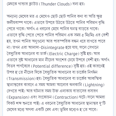
মেঘকে থান্ডার ক্লাউড (Thunder Clouds) বলা হয়।
অন্যান্য মেঘের মত এ মেঘেও ছোট ছোট পানির কণা বা অতি ক্ষুদ্র
জলীয়বাষ্প থাকে। এভাবে উপরে উঠতে উঠতে পানির পরিমাণ বৃদ্ধি
পেতে থাকে। অর্থাৎ এ ধরনের মেঘে পানির ঘনত্ব বাড়তে থাকে।
এভাবে বৃদ্ধি পেতে পেতে পানির পরিমাণ এক সময় ৫ মিঃমিঃ এর বেশী
হয়, তখন পানির অণুগুলো আর পারস্পরিক বন্ধন ধরে রাখতে পারে
না। তখন এরা আলাদা-Disintegrate হয়ে যায়, ফলে সেখানে
বৈদ্যুতিক আধানের বা চার্জ (Electric Charge) সৃষ্টি হয়। আর
এভাবে সৃষ্ট আধানের মান নীচের অংশের চেয়ে উপরে বেশী হয়। অর্থাৎ
বিভব পার্থক্যের (Potential difference) সৃষ্টি হয়। এই কারণেই
উপর হ’তে নীচের দিকে বৈদ্যুতিক আধানের বা চার্জের নির্গমন
(Transmission) হয়। বৈদ্যুতিক আধানের বা চার্জের আকস্মিক
স্থানান্তরের কারণে এ সময় আমরা আলোর ঝলকানি (Lightning)
দেখতে পাই। আর ঘটনার সময় উক্ত এলাকায় বাতাসের প্রসারণ
(Expansion) এবং সংকোচন (Contraction) ঘটে। ফলে আমরা
বিকট শব্দ শুনতে পাই। এ ধরনের বৈদ্যুতিক আধানের স্থানান্তর দু’টি
মেঘের মধ্যে অথবা একটি মেঘ এবং ভূমির মধ্যেও হ’তে পারে।