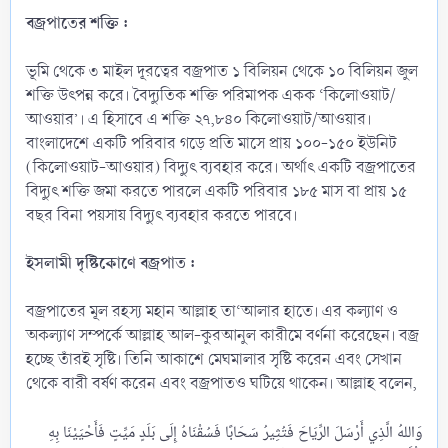
বজ্রপাতের শক্তি :
ভূমি থেকে ৩ মাইল দূরত্বের বজ্রপাত ১ বিলিয়ন থেকে ১০ বিলিয়ন জুল
শক্তি উৎপন্ন করে। বৈদ্যুতিক শক্তি পরিমাপক একক ‘কিলোওয়াট/
আওয়ার’। এ হিসাবে এ শক্তি ২৭,৮৪০ কিলোওয়াট/আওয়ার।
বাংলাদেশে একটি পরিবার গড়ে প্রতি মাসে প্রায় ১০০-১৫০ ইউনিট
(কিলোওয়াট-আওয়ার) বিদ্যুৎ ব্যবহার করে। অর্থাৎ একটি বজ্রপাতের
বিদ্যুৎ শক্তি জমা করতে পারলে একটি পরিবার ১৮৫ মাস বা প্রায় ১৫
বছর বিনা পয়সায় বিদ্যুৎ ব্যবহার করতে পারবে।
ইসলামী দৃষ্টিকোণে বজ্রপাত :
বজ্রপাতের মূল রহস্য মহান আল্লাহ তা‘আলার হাতে। এর কল্যাণ ও
অকল্যাণ সম্পর্কে আল্লাহ আল-কুরআনুল কারীমে বর্ণনা করেছেন। বজ্র
হচ্ছে তাঁরই সৃষ্টি। তিনি আকাশে মেঘমালার সৃষ্টি করেন এবং সেখান
থেকে বারী বর্ষণ করেন এবং বজ্রপাতও ঘটিয়ে থাকেন। আল্লাহ বলেন,
وَاللهُ الَّذِي أَرْسَلَ الرِّيَاحَ فَتُثِيرُ سَحَابًا فَسُقْنَاهُ إِلَى بَلَدٍ مَيِّتٍ فَأَحْيَيْنَا بِهِ