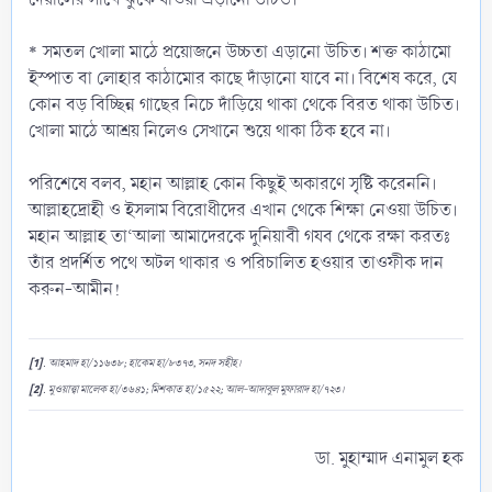
* সমতল খোলা মাঠে প্রয়োজনে উচ্চতা এড়ানো উচিত। শক্ত কাঠামো
ইস্পাত বা লোহার কাঠামোর কাছে দাঁড়ানো যাবে না। বিশেষ করে, যে
কোন বড় বিচ্ছিন্ন গাছের নিচে দাঁড়িয়ে থাকা থেকে বিরত থাকা উচিত।
খোলা মাঠে আশ্রয় নিলেও সেখানে শুয়ে থাকা ঠিক হবে না।
পরিশেষে বলব, মহান আল্লাহ কোন কিছুই অকারণে সৃষ্টি করেননি।
আল্লাহদ্রোহী ও ইসলাম বিরোধীদের এখান থেকে শিক্ষা নেওয়া উচিত।
মহান আল্লাহ তা‘আলা আমাদেরকে দুনিয়াবী গযব থেকে রক্ষা করতঃ
তাঁর প্রদর্শিত পথে অটল থাকার ও পরিচালিত হওয়ার তাওফীক দান
করুন-আমীন!
[1]
. আহমাদ হা/১১৬৩৮; হাকেম হা/৮৩৭৩, সনদ সহীহ।
[2]
. মুওয়াত্ত্বা মালেক হা/৩৬৪১; মিশকাত হা/১৫২২; আল-আদাবুল মুফারাদ হা/৭২৩।
ডা. মুহাম্মাদ এনামুল হক