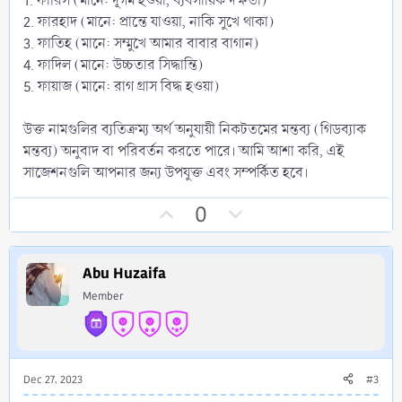
1. ফারিস (মানে: দূর্গম হওয়া, ব্যবসায়িক দক্ষতা)
2. ফারহাদ (মানে: প্রান্তে যাওয়া, নাকি সুখে থাকা)
3. ফাতিহ (মানে: সম্মুখে আমার বাবার বাগান)
4. ফাদিল (মানে: উচ্চতার িসদ্ধান্তি)
5. ফায়াজ (মানে: রাগ গ্রাস বিদ্ধ হওয়া)
উক্ত নামগুলির ব্যতিক্রম্য অর্থ অনুযায়ী নিকটতমের মন্তব্য (গিডব্যাক
মন্তব্য) অনুবাদ বা পরিবর্তন করতে পারে। আমি আশা করি, এই
সাজেশনগুলি আপনার জন্য উপযুক্ত এবং সম্পর্কিত হবে।
U
D
0
p
o
v
w
Abu Huzaifa
o
n
t
v
Member
e
o
t
e
Dec 27, 2023
#3