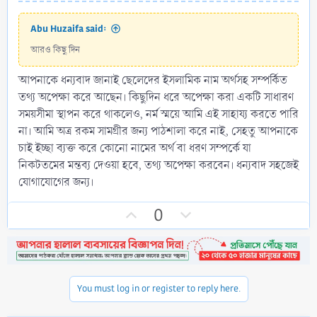
Abu Huzaifa said:
আরও কিছু দিন
আপনাকে ধন্যবাদ জানাই ছেলেদের ইসলামিক নাম অর্থসহ সম্পর্কিত
তথ্য অপেক্ষা করে আছেন। কিছুদিন ধরে অপেক্ষা করা একটি সাধারণ
সময়সীমা স্থাপন করে থাকলেও, নর্ম স্ময়ে আমি এই সাহায্য করতে পারি
না। আমি অত্র রকম সামগ্রীর জন্য পাঠশালা করে নাই, সেহতু আপনাকে
চাই ইচ্ছা ব্যক্ত করে কোনো নামের অর্থ বা ধরণ সম্পর্কে যা
নিকটতমের মন্তব্য দেওয়া হবে, তথ্য অপেক্ষা করবেন। ধন্যবাদ সহজেই
যোগাযোগের জন্য।
U
D
0
p
o
v
w
o
n
t
v
You must log in or register to reply here.
e
o
t