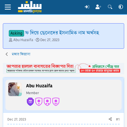
ফ দিয়ে ছেলেদের ইসলামিক নাম অর্থসহ
Asking
T
S
Abu Huzaifa
Dec 27, 2023
h
t
r
a
মজার জিজ্ঞাসা
e
r
a
t
d
d
s
a
t
t
a
e
Abu Huzaifa
r
Member
t
e
r
Dec 27, 2023
#1