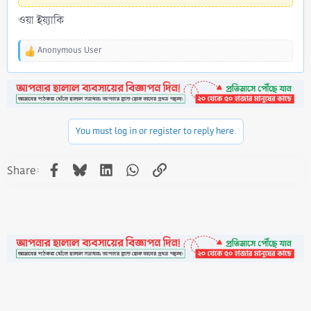
ওয়া ইয়্যাকি
Anonymous User
R
e
a
c
t
i
o
You must log in or register to reply here.
n
s
Facebook
Bluesky
LinkedIn
WhatsApp
Link
:
Share: