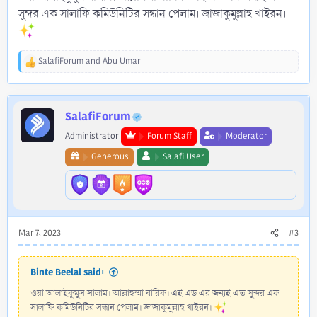
সুন্দর এক সালাফি কমিউনিটির সন্ধান পেলাম। জাজাকুমুল্লাহু খাইরন।
SalafiForum
and
Abu Umar
R
e
a
c
SalafiForum
t
i
Administrator
Forum Staff
Moderator
o
n
Generous
Salafi User
s
:
Mar 7, 2023
#3
Binte Beelal said:
ওয়া আলাইকুমুস সালাম। আল্লাহুম্মা বারিক। এই এড এর জন্যই এত সুন্দর এক
সালাফি কমিউনিটির সন্ধান পেলাম। জাজাকুমুল্লাহু খাইরন।