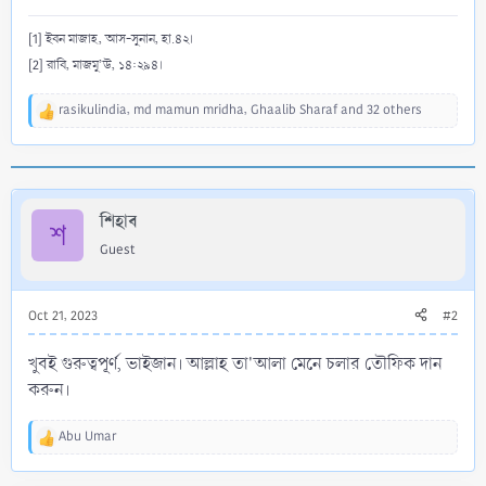
[1] ইবন মাজাহ, আস-সুনান, হা.৪২।
[2] রাবি, মাজমু’উ, ১৪:২৯৪।
rasikulindia
,
md mamun mridha
,
Ghaalib Sharaf
and 32 others
R
e
a
c
t
i
শিহাব
শ
o
Guest
n
s
:
Oct 21, 2023
#2
খুবই গুরুত্বপূর্ণ, ভাইজান। আল্লাহ তা'আলা মেনে চলার তৌফিক দান
করুন।
Abu Umar
R
e
a