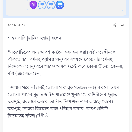
Apr 4, 2023
#1
শাইখ রাবি [হাফিযাহুল্লাহ] বলেন,
“সত্যপন্থিদের জন্য আবশ্যক ধৈর্য অবলম্বন করা। এই সত্য দ্বীনকে
আঁকড়ে ধরা। যখনই প্রবৃত্তির অনুসরণ বহুগুণে বেড়ে যায় তখনই
নিজেকে সত্যানুসরণে আরও অধিক সচেষ্ট করে তোলা উচিত। কেননা,
নবি (ﷺ) বলেছেন,
“আমার পরে অচিরেই তোমরা মারাত্মক মতভেদ লক্ষ্য করবে। তখন
তোমরা আমার সুন্নাত ও হিদায়াতপ্রাপ্ত খুলাফায়ে রাশিদীনের সুন্নাত
অবশ্যই অবলম্বন করবে, তা দাঁত দিয়ে শক্তভাবে কামড়ে ধরবে।
অবশ্যই তোমরা বিদআত কাজ পরিহার করবে। কারণ প্রতিটি
[1]-[2]
বিদআতই ভ্রষ্টতা।”