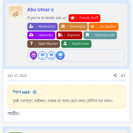
c
Abu Umar
t
i
If you're in doubt ask الله.
Forum Staff
o
n
Moderator
Generous
ilm Seeker
s
Uploader
Exposer
HistoryLover
:
Q&A Master
Salafi User
Oct 21, 2023
#3
শিহাব said:
খুবই গুরুত্বপূর্ণ, ভাইজান। আল্লাহ তা'আলা মেনে চলার তৌফিক দান করুন।
আমীন।