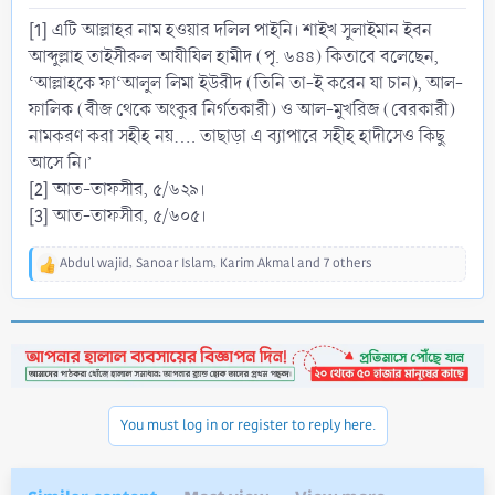
[1] এটি আল্লাহর নাম হওয়ার দলিল পাইনি। শাইখ সুলাইমান ইবন
আব্দুল্লাহ তাইসীরুল আযীযিল হামীদ (পৃ. ৬৪৪) কিতাবে বলেছেন,
‘আল্লাহকে ফা‘আলুল লিমা ইউরীদ (তিনি তা-ই করেন যা চান), আল-
ফালিক (বীজ থেকে অংকুর নির্গতকারী) ও আল-মুখরিজ (বেরকারী)
নামকরণ করা সহীহ নয়.... তাছাড়া এ ব্যাপারে সহীহ হাদীসেও কিছু
আসে নি।’
[2] আত-তাফসীর, ৫/৬২৯।
[3] আত-তাফসীর, ৫/৬০৫।
Abdul wajid
,
Sanoar Islam
,
Karim Akmal
and 7 others
R
e
a
c
t
i
o
n
You must log in or register to reply here.
s
: