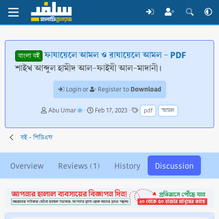
ফাযায়েলে আমল ও রাযায়েলে আমল - PDF
বাংলা বই
শাইখ আব্দুল হামীদ আল-ফাইযী আল-মাদানী।
Download
Login or
Register to
T
S
T
Abu Umar
Feb 17, 2023
pdf
আমল
h
t
a
r
a
g
e
r
s
বই - পিডিএফ
a
t
d
d
s
a
Overview
Reviews (1)
History
Discussion
t
t
a
e
r
t
e