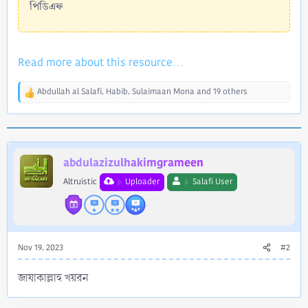
পিডিএফ
Read more about this resource...
Abdullah al Salafi
,
Habib
,
Sulaimaan Mona
and 19 others
R
e
a
c
t
i
abdulazizulhakimgrameen
o
Altruistic
Uploader
Salafi User
n
s
:
Nov 19, 2023
#2
জাযাকাল্লাহু খয়রন