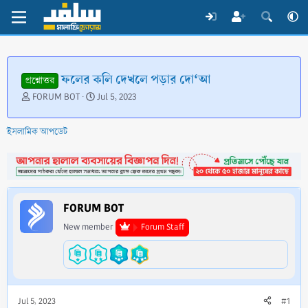
ফলের কলি দেখলে পড়ার দো‘আ
প্রশ্নোত্তর
T
S
FORUM BOT
Jul 5, 2023
h
t
r
a
ইসলামিক আপডেট
e
r
a
t
d
d
s
a
t
t
a
e
FORUM BOT
r
t
New member
Forum Staff
e
r
Jul 5, 2023
#1