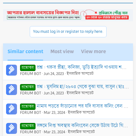
a
c
t
i
o
n
You must log in or register to reply here.
s
:
Similar content
Most view
View more
প্রশ্ন : গরুর প্লীহা, কলিজা, ভূড়ি ইত্যাদি খাওয়ায় শরী‘আতে কোন বাধা আছে কি?
প্রশ্নোত্তর
FORUM BOT
Jun 24, 2023
ইসলামিক আপডেট
প্রশ্ন : মুসলিম হা/২৬০৪ থেকে বুঝা যায়, রাসূল (ছাঃ) মু‘আবিয়া (রাঃ)-এর প্রতি বিরক্ত হয়ে বদদো‘আ করেছেন। এছাড়া ত্বাবারী সংকলিত ইবনু ওমর থেকে আরেকটি হাদীছে
প্রশ্নোত্তর
FORUM BOT
Jun 24, 2023
ইসলামিক আপডেট
নামায পড়তে দাঁড়ানোর পর যদি বাসার কলিং বেল বারবার বেজে ওঠে এবং বাসায় ঐ নামাযী ছাড়া অন্য কেউ না থাকে, তাহলে সে কী করতে পারে?
প্রশ্নোত্তর
FORUM BOT
Mar 23, 2024
ইসলামিক আপডেট
সঙ্গমে লিপ্ত অবস্থায় কলিংবেল বেজে উঠায় উঠে গিয়ে দরজা খুলি এবং তার পর আর সুযোগ হয়নি এবং আমাদের বীর্যপাতও হয়নি। এতে কি গোসল জরুরী?
প্রশ্নোত্তর
FORUM BOT
Mar 23, 2024
ইসলামিক আপডেট