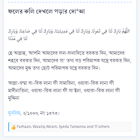
ফলের কলি দেখলে পড়ার দো‘আ​
اللَّهُمَّ بَارِكْ لَنَا فِي ثَمَرِنَا، وَبَارِكْ لَنَا فِي مَدِينَتِنَا، وَبَارِكْ لَنَا فِي صَاعِنَا، وَبَارِكْ
لَنَا فِي مُدِّنَا
হে আল্লাহ, আপনি আমাদের ফল-ফলাদিতে বরকত দিন, আমাদের
শহরে বরকত দিন, আমাদের সা‘ তথা বড় পরিমাপক যন্ত্রে বরকত দিন,
আমাদের মুদ্দ তথা ছোট পরিমাপক যন্ত্রে বরকত দিন।
আল্লা-হুম্মা বা-রিক লানা ফী সামারিনা, ওয়াবা-রিক লানা ফী
মাদীনাতিনা, ওয়াবা-রিক লানা ফী সা‘ইনা, ওয়াবা-রিক লানা ফী
মুদ্দিনা
মুসলিম
, ২/১০০০, নং ১৩৭৩।
Farhaan
,
Waatiq Akram
,
Syeda Tamanna
and 17 others
R
e