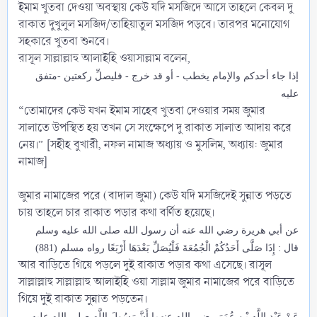
ইমাম খুতবা দেওয়া অবস্থায় কেউ যদি মসজিদে আসে তাহলে কেবল দু
রাকাত দুখুলুল মসজিদ/তাহিয়াতুল মসজিদ পড়বে। তারপর মনোযোগ
সহকারে খুতবা শুনবে।
রাসূল সাল্লাল্লাহু আলাইহি ওয়াসাল্লাম বলেন,
إذا جاء أحدكم والإمام يخطب - أو قد خرج - فليصلِّ ركعتين -متفق
عليه
“তোমাদের কেউ যখন ইমাম সাহেব খুতবা দেওয়ার সময় জুমার
সালাতে উপস্থিত হয় তখন সে সংক্ষেপে দু রাকাত সালাত আদায় করে
নেয়।” [সহীহ বুখারী, নফল নামাজ অধ্যায় ও মুসলিম, অধ্যায়: জুমার
নামাজ]
জুমার নামাজের পরে (বাদাল জুমা) কেউ যদি মসজিদেই সুন্নাত পড়তে
চায় তাহলে চার রাকাত পড়ার কথা বর্ণিত হয়েছে।
عن أبي هريرة رضي الله عنه أن رسول الله صلى الله عليه وسلم
قال : إِذَا صَلَّى أَحَدُكُمْ الْجُمُعَةَ فَلْيُصَلِّ بَعْدَهَا أَرْبَعًا رواه مسلم (881)
আর বাড়িতে গিয়ে পড়লে দুই রাকাত পড়ার কথা এসেছে। রাসূল
সাল্লাল্লাহু সাল্লাল্লাহু আলাইহি ওয়া সাল্লাম জুমার নামাজের পরে বাড়িতে
গিয়ে দুই রাকাত সুন্নাত পড়তেন।
عَنْ عَبْدِ اللَّهِ بْنِ عُمَرَ رضي الله عنهما أَنَّ رَسُولَ اللَّهِ صلى الله عليه