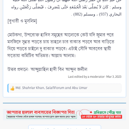
وسلم : كَانَ لاَ يُصَلِّى بَعْدَ الْجُمُعَةِ حَتَّى يَنْصَرِفَ ، فَيُصَلِّى رَكْعَتَيْنِ رواه
البخاري (937) ، ومسلم (882) .
[বুখারী ও মুসলিম]
মোটকথা, উপরোক্ত হাদিস সমূহের আলোকে কেউ যদি জুমার পরে
মসজিদে সুন্নত পড়তে চায় তাহলে চার রাকাত পড়বে আর বাড়িতে
গিয়ে পড়তে চাইলে দু রাকাত পড়বে। এটাই সৌদি আরবের স্থায়ী
ফতোয়া কমিটির অভিমত। আল্লাহু আলাম।
উত্তর প্রদানে: আব্দুল্লাহিল হাদী বিন আব্দুল জলীল
Last edited by a moderator:
Mar 3, 2023
Md. Shahriar Khan
,
SalafiForum
and
Abu Umar
R
e
a
c
t
i
o
n