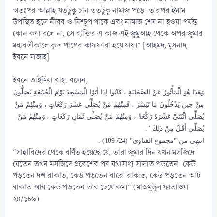
অতঃপর আল্লাহ যতটুকু চান ততটুকু নামাজ পড়ে। তারপর ইমাম
উপস্থিত হলে নীরব ও নিশ্চুপ থাকে এবং নামাজ শেষ না হওয়া পর্যন্ত
কোন কথা বলে না, সে ব্যক্তির এ কাজ এই জুমুআহ থেকে অপর জুমার
মধ্যবর্তীকালে কৃত পাপের কাফফারা হয়ে যায়।” [আহমদ, মুসনাদ,
ইবনে মাজাহ]
ইবনে তাইমিয়া রাহ. বলেন,
وَهَذَا هُوَ الْمَأْثُورُ عَنْ الصَّحَابَةِ ، كَانُوا إذَا أَتَوْا الْمَسْجِدَ يَوْمَ الْجُمُعَةِ يُصَلُّونَ
مِنْ حِينِ يَدْخُلُونَ مَا تَيَسَّرَ ، فَمِنْهُمْ مَنْ يُصَلِّي عَشْرَ رَكَعَاتٍ ، وَمِنْهُمْ مَنْ
يُصَلِّي اثْنَتَيْ عَشْرَةَ رَكْعَةً ، وَمِنْهُمْ مَنْ يُصَلِّي ثَمَانِ رَكَعَاتٍ ، وَمِنْهُمْ مَنْ
يُصَلِّي أَقَلَّ مِنْ ذَلِكَ ".
انتهى من "مجموع الفتاوى" (24/ 189) .
“সাহাবিদের থেকে বর্ণিত হয়েছে যে, তারা জুমার দিন যখন মসজিদে
যেতেন তখন মসজিদে প্রবেশের পর যথাসাধ্য সালাত পড়তেন। কেউ
পড়তেন দশ রাকাত, কেউ পড়তেন বারো রাকাত, কেউ পড়তেন আট
রাকাত আর কেউ পড়তেন তার চেয়ে কম।” (মাজমুউুল ফাতাওয়া
২৪/১৮৯)