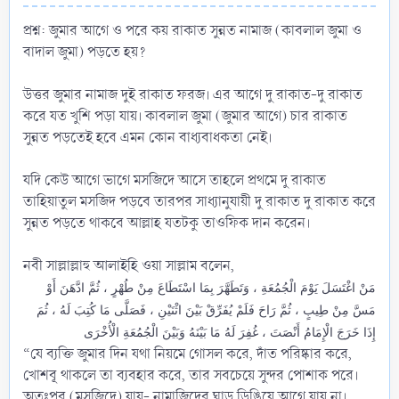
প্রশ্ন: জুমার আগে ও পরে কয় রাকাত সুন্নত নামাজ (কাবলাল জুমা ও
বাদাল জুমা) পড়তে হয়?
উত্তর জুমার নামাজ দুই রাকাত ফরজ। এর আগে দু রাকাত-দু রাকাত
করে যত খুশি পড়া যায়। কাবলাল জুমা (জুমার আগে) চার রাকাত
সুন্নত পড়তেই হবে এমন কোন বাধ্যবাধকতা নেই।
যদি কেউ আগে ভাগে মসজিদে আসে তাহলে প্রথমে দু রাকাত
তাহিয়াতুল মসজিদ পড়বে তারপর সাধ্যানুযায়ী দু রাকাত দু রাকাত করে
সুন্নত পড়তে থাকবে আল্লাহ যতটকু তাওফিক দান করেন।
নবী সাল্লাল্লাহু আলাইহি ওয়া সাল্লাম বলেন,
مَنْ اغْتَسَلَ يَوْمَ الْجُمُعَةِ ، وَتَطَهَّرَ بِمَا اسْتَطَاعَ مِنْ طُهْرٍ ، ثُمَّ ادَّهَنَ أَوْ
مَسَّ مِنْ طِيبٍ ، ثُمَّ رَاحَ فَلَمْ يُفَرِّقْ بَيْنَ اثْنَيْنِ ، فَصَلَّى مَا كُتِبَ لَهُ ، ثُمَ
إِذَا خَرَجَ الْإِمَامُ أَنْصَتَ ، غُفِرَ لَهُ مَا بَيْنَهُ وَبَيْنَ الْجُمُعَةِ الْأُخْرَى
“যে ব্যক্তি জুমার দিন যথা নিয়মে গোসল করে, দাঁত পরিষ্কার করে,
খোশবূ থাকলে তা ব্যবহার করে, তার সবচেয়ে সুন্দর পোশাক পরে।
অতঃপর (মসজিদে) যায়- নামাজিদের ঘাড় ডিঙিয়ে আগে যায় না।