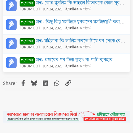
প্রশ্ন: কোন মুসলিম কি আহলে কিতাবকে কোন পুরস্কার কিংবা কুরবানীর গোশত হাদিয়া স্বরূপ দিতে পারে?
প্রশ্নোত্তর
FORUM BOT
Jun 24, 2023
ইসলামিক আপডেট
প্রশ্ন : কিছু কিছু মসজিদে যুবকদের মসজিদমুখী করার জন্য নানা পদক্ষেপ নেওয়া হচ্ছে। যেমন একটানা ৪০ দিন জামা‘আতে ছালাত আদায় করলে পুরস্কারের ব্যবস্থা। এরূপ
প্রশ্নোত্তর
FORUM BOT
Jun 24, 2023
ইসলামিক আপডেট
প্রশ্ন: মহিলারা কি তালিম করতে গিয়ে ঘর থেকে বের হতে পারবে ? তারা কিভাবে দ্বীন প্রচার করবে ?
প্রশ্নোত্তর
FORUM BOT
Jun 24, 2023
ইসলামিক আপডেট
প্রশ্ন: প্রসাবের পর ঢিলা কুলুখ বা পানি ব্যবহার
প্রশ্নোত্তর
FORUM BOT
Jun 24, 2023
ইসলামিক আপডেট
Facebook
Bluesky
LinkedIn
WhatsApp
Link
Share: