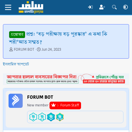
প্রশ্ন: ‘বড় পরীক্ষায় বড় পুরস্কার’ এ কথা কি
প্রশ্নোত্তর
শরী‘আত সম্মত?
T
S
FORUM BOT
Jun 24, 2023
h
t
r
a
ইসলামিক আপডেট
e
r
a
t
d
d
s
a
t
t
a
e
FORUM BOT
r
t
New member
Forum Staff
e
r