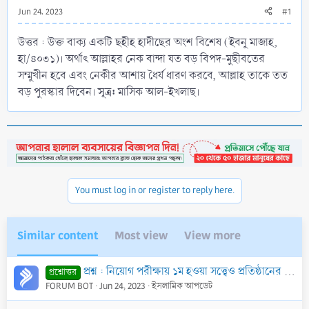
Jun 24, 2023
#1
উত্তর : উক্ত বাক্য একটি ছহীহ হাদীছের অংশ বিশেষ (ইবনু মাজাহ,
হা/৪০৩১)। অর্থাৎ আল্লাহর নেক বান্দা যত বড় বিপদ-মুছীবতের
সম্মুখীন হবে এবং নেকীর আশায় ধৈর্য ধারণ করবে, আল্লাহ তাকে তত
সূত্র:
বড় পুরস্কার দিবেন।
মাসিক আল-ইখলাছ।
You must log in or register to reply here.
Similar content
Most view
View more
প্রশ্ন : নিয়োগ পরীক্ষায় ১ম হওয়া সত্ত্বেও প্রতিষ্ঠানের উন্নয়নের জন্য অনুদান না দিলে চাকুরী হবে না। এক্ষেত্রে আমার করণীয় কি?
প্রশ্নোত্তর
FORUM BOT
Jun 24, 2023
ইসলামিক আপডেট