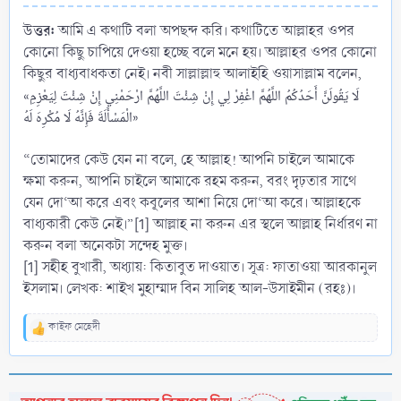
উত্তর:
আমি এ কথাটি বলা অপছন্দ করি। কথাটিতে আল্লাহর ওপর
কোনো কিছু চাপিয়ে দেওয়া হচ্ছে বলে মনে হয়। আল্লাহর ওপর কোনো
কিছুর বাধ্যবাধকতা নেই। নবী সাল্লাল্লাহু আলাইহি ওয়াসাল্লাম বলেন,
«لَا يَقُولَنَّ أَحَدُكُمُ اللَّهُمَّ اغْفِرْ لِي إِنْ شِئْتَ اللَّهُمَّ ارْحَمْنِي إِنْ شِئْتَ لِيَعْزِمِ
الْمَسْأَلَةَ فَإِنَّهُ لَا مُكْرِهَ لَهُ»
“তোমাদের কেউ যেন না বলে, হে আল্লাহ! আপনি চাইলে আমাকে
ক্ষমা করুন, আপনি চাইলে আমাকে রহম করুন, বরং দৃঢ়তার সাথে
যেন দো‘আ করে এবং কবূলের আশা নিয়ে দো‘আ করে। আল্লাহকে
বাধ্যকারী কেউ নেই।”[1] আল্লাহ না করুন এর স্থলে আল্লাহ নির্ধারণ না
করুন বলা অনেকটা সন্দেহ মুক্ত।
[1] সহীহ বুখারী, অধ্যায়: কিতাবুত দাওয়াত। সূত্র: ফাতাওয়া আরকানুল
ইসলাম। লেখক: শাইখ মুহাম্মাদ বিন সালিহ আল-উসাইমীন (রহঃ)।
কাইফ মেহেদী
R
e
a
c
t