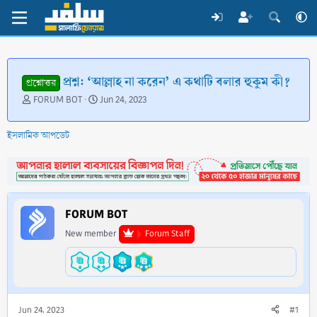
প্রশ্ন: ‘আল্লাহ না করেন’ এ কথাটি বলার হুকুম কী?
প্রশ্নোত্তর
T
S
FORUM BOT
Jun 24, 2023
h
t
r
a
ইসলামিক আপডেট
e
r
a
t
d
d
s
a
t
t
a
e
FORUM BOT
r
t
New member
Forum Staff
e
r
Jun 24, 2023
#1