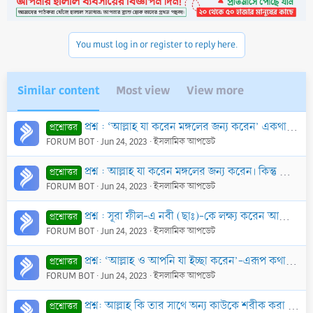
i
o
n
You must log in or register to reply here.
s
:
Similar content
Most view
View more
প্রশ্ন : ‘আল্লাহ যা করেন মঙ্গলের জন্য করেন’ একথার কোন শারঈ ভিত্তি আছে কি?
প্রশ্নোত্তর
FORUM BOT
Jun 24, 2023
ইসলামিক আপডেট
প্রশ্ন : আল্লাহ যা করেন মঙ্গলের জন্য করেন। কিন্তু নিষ্পাপ বহু শিশু বিকলাঙ্গ বা শারীরিক বিভিন্ন সমস্যা নিয়ে জন্মায় এবং নিদারুন কষ্টে নিপতিত হয়। এর পিছন
প্রশ্নোত্তর
FORUM BOT
Jun 24, 2023
ইসলামিক আপডেট
প্রশ্ন : সূরা ফীল-এ নবী (ছাঃ)-কে লক্ষ্য করেন আল্লাহ বলেছেন, ‘হে নবী! আপনি কি দেখেননি’? কিন্তু ঐ সমস্ত ঘটনা রাসূলুল্লাহ (ছাঃ)-এর জন্মের বহুদিন পূর্বে স
প্রশ্নোত্তর
FORUM BOT
Jun 24, 2023
ইসলামিক আপডেট
প্রশ্ন: ‘আল্লাহ ও আপনি যা ইচ্ছা করেন’-এরূপ কথা বলা যাবে কি?
প্রশ্নোত্তর
FORUM BOT
Jun 24, 2023
ইসলামিক আপডেট
প্রশ্ন: আল্লাহ কি তার সাথে অন্য কাউকে শরীক করা পছন্দ করেন?
প্রশ্নোত্তর