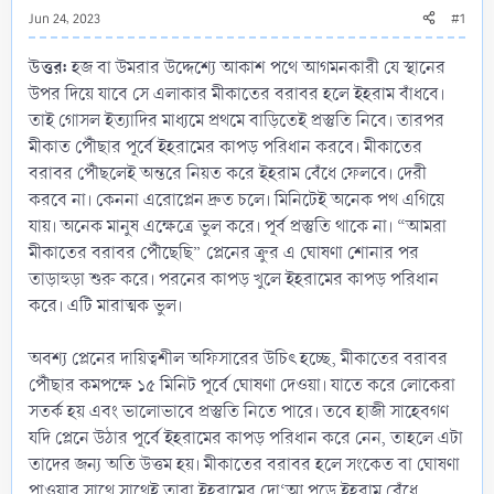
Jun 24, 2023
#1
উত্তর:
হজ বা উমরার উদ্দেশ্যে আকাশ পথে আগমনকারী যে স্থানের
উপর দিয়ে যাবে সে এলাকার মীকাতের বরাবর হলে ইহরাম বাঁধবে।
তাই গোসল ইত্যাদির মাধ্যমে প্রথমে বাড়িতেই প্রস্তুতি নিবে। তারপর
মীকাত পৌঁছার পূর্বে ইহরামের কাপড় পরিধান করবে। মীকাতের
বরাবর পৌঁছলেই অন্তরে নিয়ত করে ইহরাম বেঁধে ফেলবে। দেরী
করবে না। কেননা এরোপ্লেন দ্রুত চলে। মিনিটেই অনেক পথ এগিয়ে
যায়। অনেক মানুষ এক্ষেত্রে ভুল করে। পূর্ব প্রস্তুতি থাকে না। “আমরা
মীকাতের বরাবর পৌঁছেছি” প্লেনের ক্রুর এ ঘোষণা শোনার পর
তাড়াহুড়া শুরু করে। পরনের কাপড় খুলে ইহরামের কাপড় পরিধান
করে। এটি মারাত্মক ভুল।
অবশ্য প্লেনের দায়িত্বশীল অফিসারের উচিৎ হচ্ছে, মীকাতের বরাবর
পৌঁছার কমপক্ষে ১৫ মিনিট পূর্বে ঘোষণা দেওয়া। যাতে করে লোকেরা
সতর্ক হয় এবং ভালোভাবে প্রস্তুতি নিতে পারে। তবে হাজী সাহেবগণ
যদি প্লেনে উঠার পূর্বে ইহরামের কাপড় পরিধান করে নেন, তাহলে এটা
তাদের জন্য অতি উত্তম হয়। মীকাতের বরাবর হলে সংকেত বা ঘোষণা
পাওয়ার সাথে সাথেই তারা ইহরামের দো‘আ পড়ে ইহরাম বেঁধে