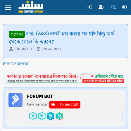
প্রশ্ন: (৪৫৪) বদলী হজ করার পর যদি কিছু অর্থ
প্রশ্নোত্তর
থেকে গেলে কি করবে?
T
S
FORUM BOT
Jun 24, 2023
h
t
r
a
ইসলামিক আপডেট
e
r
a
t
d
d
s
a
t
t
a
e
FORUM BOT
r
t
New member
Forum Staff
e
r