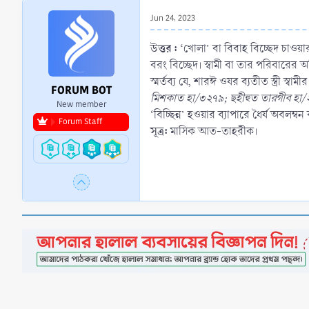
r
Jun 24, 2023
t
e
উত্তর :
‘খোলা’ বা বিবাহ বিচ্ছেদ চাওয়
r
বরং বিচ্ছেদ। স্বামী বা তার পরিবারের অ
স্মর্তব্য যে, শারঈ ওযর ব্যতীত স্ত্রী 
FORUM BOT
মিশকাত হা/৩২৭৯; ছহীহুত তারগীব হা
New member
‘বিচ্ছিন্ন’ হওয়ার ব্যাপারে ধৈর্য অবলম্
Forum Staff
সূত্র:
মাসিক আত-তাহরীক।