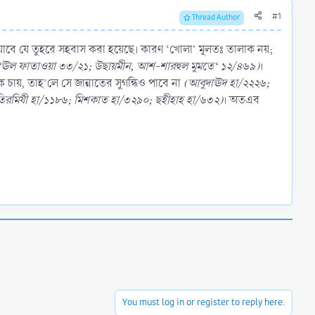
#1
Thread Author
া যাবে যে তুহরে সহবাস করা হয়েছে। কারণ ‘খোলা’ মূলতঃ তালাক নয়;
মূ‘ঊল ফাতাওয়া ৩৩/২১; উছায়মীন, আশ-শারহুল মুমতে‘ ১২/৪৬৯)
।
ক চায়, তাহ’লে সে জান্নাতের সুগন্ধিও পাবে না
(আবুদাঊদ হা/২২২৬;
িরমিযী হা/১১৮৬; মিশকাত হা/৩২৯০; ছহীহাহ হা/৬৩২)
। অতএব
You must log in or register to reply here.