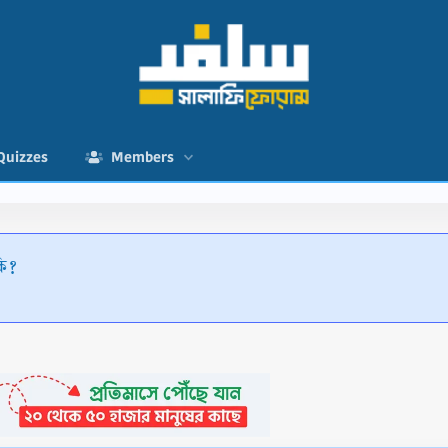
Quizzes
Members
কি?