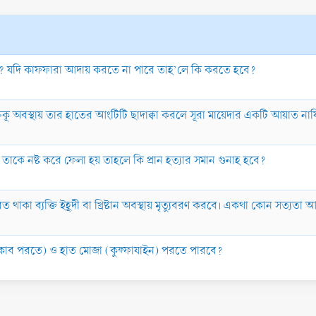
 কি? যদি কাফফারা আদায় করতে না পারে তাহ’লে কি করতে হবে?
 রুকূ অবস্থায় তার হাতের আংটিটি ছাদাক্বা করলে সূরা মায়েদার একটি আয়াত নায
 যদি তাকে নষ্ট করে ফেলা হয় তাহলে কি প্রান হত্যার সমান গুনাহ হবে?
ত থাকা ব্যক্তি ইহূদী বা খ্রিষ্টান অবস্থায় মৃত্যুবরণ করবে। একথা কোন সত্যতা
নিকাব পরতে) ও হাত মোজা (কুফ্ফাযাইন) পরতে পারবে?