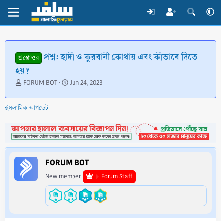
প্রশ্ন: হাদী ও কুরবানী কোথায় এবং কীভাবে দিতে
প্রশ্নোত্তর
হয়?
T
S
FORUM BOT
Jun 24, 2023
h
t
r
a
ইসলামিক আপডেট
e
r
a
t
d
d
s
a
t
t
a
e
FORUM BOT
r
t
New member
Forum Staff
e
r