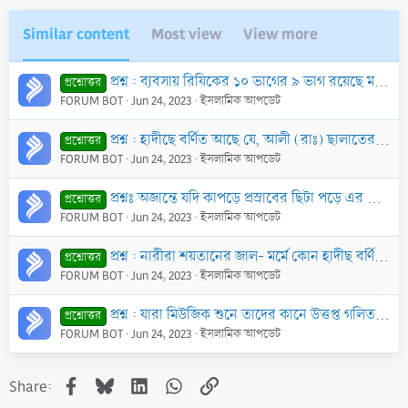
Similar content
Most view
View more
প্রশ্ন : ব্যবসায় রিযিকের ১০ ভাগের ৯ ভাগ রয়েছে মর্মে প্রচলিত হাদীছটির সত্যতা আছে কি?
প্রশ্নোত্তর
FORUM BOT
Jun 24, 2023
ইসলামিক আপডেট
প্রশ্ন : হাদীছে বর্ণিত আছে যে, আলী (রাঃ) ছালাতের রুকূ অবস্থায় তার হাতের আংটিটি ছাদাক্বা করলে সূরা মায়েদার একটি আয়াত নাযিল হয়। বর্ণনাটির সত্যতা জানতে চ
প্রশ্নোত্তর
FORUM BOT
Jun 24, 2023
ইসলামিক আপডেট
প্রশ্নঃ অজান্তে যদি কাপড়ে প্রস্রাবের ছিটা পড়ে এর কারণে কাপড় নাফাক হবে কিনা এ সম্পর্কে কোন হাদীস আছে কী?
প্রশ্নোত্তর
FORUM BOT
Jun 24, 2023
ইসলামিক আপডেট
প্রশ্ন : নারীরা শয়তানের জাল- মর্মে কোন হাদীছ বর্ণিত হয়েছে কি?
প্রশ্নোত্তর
FORUM BOT
Jun 24, 2023
ইসলামিক আপডেট
প্রশ্ন : যারা মিউজিক শুনে তাদের কানে উত্তপ্ত গলিত সীসা ঢেলে দেয়ার হাদীছটি কি ছহীহ?
প্রশ্নোত্তর
FORUM BOT
Jun 24, 2023
ইসলামিক আপডেট
Facebook
Bluesky
LinkedIn
WhatsApp
Link
Share: