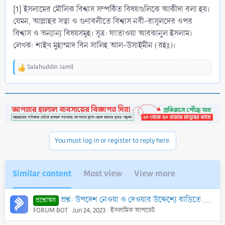
[1] ইসলামের মৌলিক বিশ্বাস সম্পর্কিত বিষয়গুলিকে আকীদা বলা হয়।
যেমন, আল্লাহর সত্বা ও গুণাবলীতে বিশ্বাস নবী-রাসূলদের ওপর
বিশ্বাস ও অন্যান্য বিষয়সমূহ। সূত্র: ফাতাওয়া আরকানুল ইসলাম।
লেখক: শাইখ মুহাম্মাদ বিন সালিহ আল-উসাইমীন (রহঃ)।
Salahuddin Jamil
R
e
a
c
t
i
o
n
You must log in or register to reply here.
s
:
Similar content
Most view
View more
প্রশ্ন: উপদেশ নেওয়া ও দেওয়ার উদ্দেশ্যে বাড়িতে বা অফিসে কুরআনী আয়াত বা হাদীসের বানী লিখে টাঙ্গিয়ে রাখা বৈধ কি?
প্রশ্নোত্তর
FORUM BOT
Jun 24, 2023
ইসলামিক আপডেট