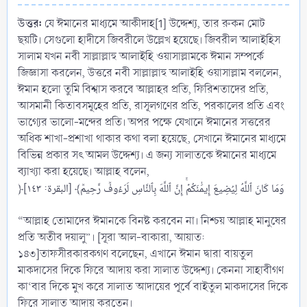
উত্তর:
যে ঈমানের মাধ্যমে আকীদাহ[1] উদ্দেশ্য, তার রুকন মোট
ছয়টি। সেগুলো হাদীসে জিবরীলে উল্লেখ হয়েছে। জিবরীল আলাইহিস
সালাম যখন নবী সাল্লাল্লাহু আলাইহি ওয়াসাল্লামকে ঈমান সম্পর্কে
জিজ্ঞাসা করলেন, উত্তরে নবী সাল্লাল্লাহু আলাইহি ওয়াসাল্লাম বললেন,
ঈমান হলো তুমি বিশ্বাস করবে আল্লাহর প্রতি, ফিরিশতাদের প্রতি,
আসমানী কিতাবসমূহের প্রতি, রাসূলগণের প্রতি, পরকালের প্রতি এবং
ভাগ্যের ভালো-মন্দের প্রতি। অপর পক্ষে যেখানে ঈমানের সত্তরের
অধিক শাখা-প্রশাখা থাকার কথা বলা হয়েছে, সেখানে ঈমানের মাধ্যমে
বিভিন্ন প্রকার সৎ আমল উদ্দেশ্য। এ জন্য সালাতকে ঈমানের মাধ্যমে
ব্যাখ্যা করা হয়েছে। আল্লাহ বলেন,
﴿وَمَا كَانَ ٱللَّهُ لِيُضِيعَ إِيمَٰنَكُمۡۚ إِنَّ ٱللَّهَ بِٱلنَّاسِ لَرَءُوفٞ رَّحِيمٞ﴾ [البقرة: ١٤٣]
“আল্লাহ তোমাদের ঈমানকে বিনষ্ট করবেন না। নিশ্চয় আল্লাহ মানুষের
প্রতি অতীব দয়ালু”। [সূরা আল-বাকারা, আয়াত:
১৪৩]তাফসীরকারকগণ বলেছেন, এখানে ঈমান দ্বারা বায়তুল
মাকদাসের দিকে ফিরে আদায় করা সালাত উদ্দেশ্য। কেননা সাহাবীগণ
কা‘বার দিকে মুখ করে সালাত আদায়ের পূর্বে বাইতুল মাকদাসের দিকে
ফিরে সালাত আদায় করতেন।