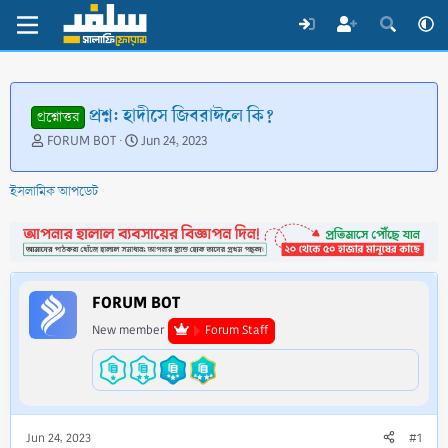
প্রশ্ন: হাদীসে জিবরাঈলে কি?
প্রশ্নোত্তর
T
S
FORUM BOT
Jun 24, 2023
h
t
r
a
ইসলামিক আপডেট
e
r
a
t
d
d
s
a
t
t
a
e
FORUM BOT
r
t
New member
Forum Staff
e
r
Jun 24, 2023
#1