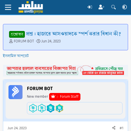
প্রশ্ন : হাজারে আসওয়াদকে স্পর্শ করার বিধান কী?
প্রশ্নোত্তর
T
S
FORUM BOT
Jun 24, 2023
h
t
r
a
ইসলামিক আপডেট
e
r
a
t
d
d
s
a
t
t
a
e
FORUM BOT
r
t
New member
Forum Staff
e
r
Jun 24, 2023
#1