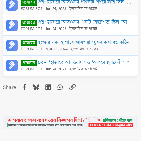
প্রশ্ন: হাজারে আসওয়াদ পাথরটি প্রথমে সাদা ছিল। এটা এখন কালো হয়ে গেছে। এটা কালো কিভাবে হল?
প্রশ্নোত্তর
FORUM BOT
Jun 24, 2023
ইসলামিক আপডেট
প্রশ্ন: হাজারে আসওয়াদ একটি ফেরেশতা ছিল। আল্লাহ তাকে পাথর বানিয়ে দুনিয়াতে পাঠিয়েছেন। উক্ত দাবী কি সঠিক?
প্রশ্নোত্তর
FORUM BOT
Jun 24, 2023
ইসলামিক আপডেট
হজ্জের সময় হাজারে আসওয়াদ চুম্বন করা বড় কঠিন। সুতরাং ধাক্কাধাক্কি করে অথবা কাউকে ঘুস দিয়ে চুম্বন করলে কি সওয়াব হবে কি?
প্রশ্নোত্তর
FORUM BOT
Mar 23, 2024
ইসলামিক আপডেট
৮০- ‘‘হাজারে আসওয়াদ’’ ও ‘রুকনে ইয়ামেনী’’ স্পর্শ করার ফযীলত জানতে চাই?
প্রশ্নোত্তর
FORUM BOT
Jun 24, 2023
ইসলামিক আপডেট
Facebook
Bluesky
LinkedIn
WhatsApp
Link
Share: