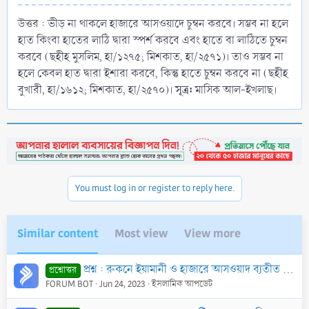
উত্তর : ভীড় না থাকলে হাজারে আসওয়াদে চুম্বন করবে। সম্ভব না হলে
হাত কিংবা হাতের লাঠি দ্বারা স্পর্শ করবে এবং হাতে বা লাঠিতে চুম্বন
করবে (ছহীহ মুসলিম, হা/১২৭৫; মিশকাত, হা/২৫৭১)। তাও সম্ভব না
হলে কেবল হাত দ্বারা ইশারা করবে, কিন্তু হাতে চুম্বন করবে না (ছহীহ
সূত্র:
বুখারী, হা/১৬১২; মিশকাত, হা/২৫৭০)।
মাসিক আল-ইখলাছ।
You must log in or register to reply here.
Similar content
Most view
View more
প্রশ্ন : রুকনে ইয়ামানী ও হাজারে আসওয়াদ ব্যতীত কা‘বাগৃহের অন্য কোন স্থান বরকত লাভের উদ্দেশ্যে স্পর্শ করায় শরী‘আতে কোন বাধা আছে কি?
প্রশ্নোত্তর
FORUM BOT
Jun 24, 2023
ইসলামিক আপডেট