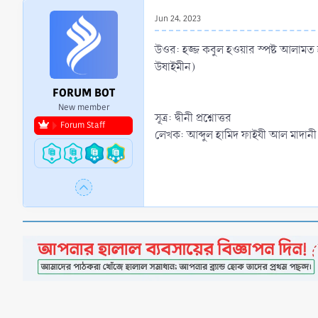
r
Jun 24, 2023
t
e
উওর: হজ্জ কবুল হওয়ার স্পষ্ট আলামত হ
r
উষাইমীন)
FORUM BOT
New member
সূত্র: দ্বীনী প্রশ্নোত্তর
Forum Staff
লেখক: আব্দুল হামিদ ফাইযী আল মাদানী