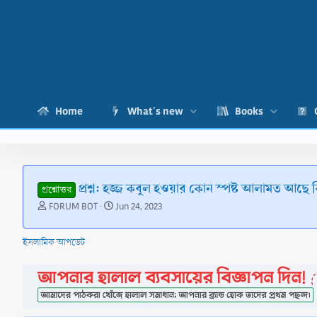
Home
What's new
Books
প্রশ্ন: হজ্জ কবুল হওয়ার কোন স্পষ্ট আলামত আছে 
প্রশ্নোত্তর
T
S
FORUM BOT
Jun 24, 2023
h
t
r
a
ইসলামিক আপডেট
e
r
a
t
d
d
s
a
t
t
a
e