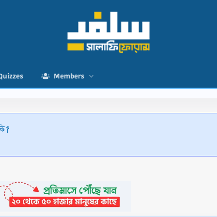
Quizzes
Members
কি?