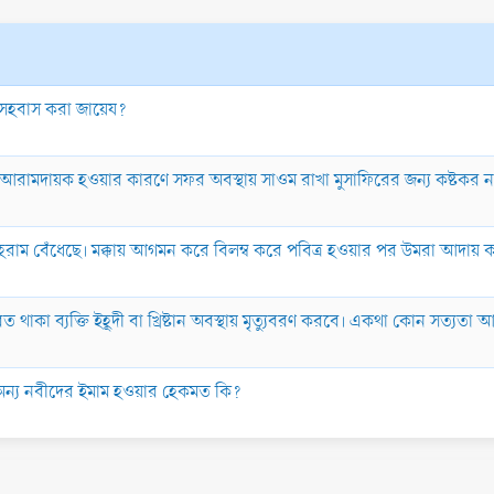
ি সহবাস করা জায়েয?
নত ও আরামদায়ক হওয়ার কারণে সফর অবস্থায় সাওম রাখা মুসাফিরের জন্য কষ্টকর 
 ইহরাম বেঁধেছে। মক্কায় আগমন করে বিলম্ব করে পবিত্র হওয়ার পর উমরা আদায়
ত থাকা ব্যক্তি ইহূদী বা খ্রিষ্টান অবস্থায় মৃত্যুবরণ করবে। একথা কোন সত্যতা
াম অন্য নবীদের ইমাম হওয়ার হেকমত কি?