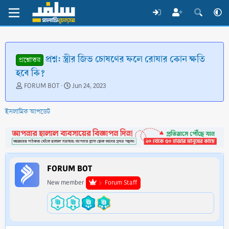
প্রশ্ন: স্ত্রীর জিভ চোষণের ফলে রোযার কোন ক্ষতি
প্রশ্নোত্তর
হবে কি?
T
S
FORUM BOT
Jun 24, 2023
h
t
r
a
ইসলামিক আপডেট
e
r
a
t
d
d
s
a
t
t
a
e
FORUM BOT
r
t
New member
Forum Staff
e
r