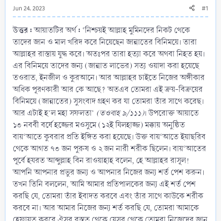
Jun 24, 2023
#1
উত্তর :
:
আয়াতটির অর্থ
‘নিশ্চয়ই আল্লাহ মুমিনদের নিকট থেকে
তাদের জান ও মাল খরিদ করে নিয়েছেন জান্নাতের বিনিময়ে। তারা
আল্লাহর রাস্তায় যুদ্ধ করে। অতঃপর তারা হত্যা করে অথবা নিহত হয়।
এর বিনিময়ে তাদের জন্য (জান্নাত লাভের) সত্য ওয়াদা করা হয়েছে
তওরাত, ইনজীল ও কুরআনে। আর আল্লাহর চাইতে নিজের অঙ্গীকার
অধিক পূরণকারী আর কে আছে? অতএব তোমরা এই ক্রয়-বিক্রয়ের
বিনিময়ে (জান্নাতের) সুসংবাদ গ্রহণ কর যা তোমরা তাঁর সাথে করেছ।
আর এটাই হ’ল মহা সফলতা’
(তওবাহ ৯/১১১)
। উপরোক্ত আয়াতে
১৩ নববী বর্ষে হজ্জের মওসুমে (১২ই যিলহাজ্জ) মক্কায় অনুষ্ঠিত
বায়‘আতে কুবরার প্রতি ইঙ্গিত করা হয়েছে। উক্ত বায়‘আতে ইয়াছরিব
থেকে আগত ৭৩ জন পুরুষ ও ২ জন নারী শরীক ছিলেন। বায়‘আতের
পূর্বে হযরত আব্দুল্লাহ বিন রাওয়াহাহ বলেন, হে আল্লাহর রাসূল!
আপনি আপনার প্রভুর জন্য ও আপনার নিজের জন্য শর্ত পেশ করুন।
তখন তিনি বললেন, আমি আমার প্রতিপালকের জন্য এই শর্ত পেশ
করছি যে, তোমরা তাঁর ইবাদত করবে এবং তাঁর সাথে কাউকে শরীক
করবে না। আর আমার নিজের জন্য শর্ত করছি যে, তোমরা আমাকে
হেফাযত করবে ঐসব বস্ত্ত থেকে যেসব থেকে তোমরা নিজেদের জান