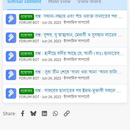
Similar content
Most view
View more
প্রশ্ন: সকাল-সন্ধ্যায় এবং পাঁচ ওয়াক্ত সালাতের পর সূরা ইখলাস, সূরা ফালাক ও সূরা নাস এই তিনটি সূরা পাঠ করতে হবে?
প্রশ্নোত্তর
FORUM BOT
Jun 24, 2023
ইসলামিক আপডেট
প্রশ্ন: সুন্দর, সু স্বাস্থ্যবান, মেধাবী ও সুসন্তান লাভের উদ্দেশ্যে গর্ভাবস্থায় কুরআনের বিশেষ বিশেষ সূরা পড়ার আমল কি?
প্রশ্নোত্তর
FORUM BOT
Jun 24, 2023
ইসলামিক আপডেট
প্রশ্ন : হাদীছে বর্ণিত আছে যে, আলী (রাঃ) ছালাতের রুকূ অবস্থায় তার হাতের আংটিটি ছাদাক্বা করলে সূরা মায়েদার একটি আয়াত নাযিল হয়। বর্ণনাটির সত্যতা জানতে চ
প্রশ্নোত্তর
FORUM BOT
Jun 24, 2023
ইসলামিক আপডেট
প্রশ্ন : সূরা তীন শেষে ‘বালা ওয়া আনা ‘আলা যালিকা মিনাশ শাহেদীন’ পাঠ করা যাবে কি?
প্রশ্নোত্তর
FORUM BOT
Jun 24, 2023
ইসলামিক আপডেট
প্রশ্ন : ফজরের ছালাতের পর ইমাম-মুক্তাদী সকলে মিলে সূরা হাশরের শেষ তিন আয়াত পাঠ করা কি শরী‘আত সম্মত?
প্রশ্নোত্তর
FORUM BOT
Jun 24, 2023
ইসলামিক আপডেট
Facebook
Bluesky
LinkedIn
WhatsApp
Link
Share: