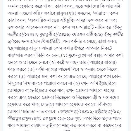
ও মাল হেফাযত করে থাক’। তারা বলল, এতে আমাদের কি লাভ যদি
আমরা এগুলো করি? জবাবে রাসূল (ছাঃ) বললেন, ‘জান্নাত’। তখন
তারা বলল, ‘ব্যবসায়িক লাভের এই চুক্তি আমরা ভঙ্গ করব না এবং
ভঙ্গ করার আবেদনও করব না’। তখন অত্র আয়াতটি নাযিল হয়
(ইবনু
জারীর হা/১৭২৭০; কুরতুবী হা/৩৪৯৪; ফাতহুল বারী ৬/৪; ইবনু কাছীর
৪/২১৮, সনদ হাসান লিগাইরিহী)
। অন্য বর্ণনায় এসেছে, তারা বলল,
‘হে আল্লাহর রাসূল! আমরা কোন কথার উপরে আপনার নিকটে
বায়‘আত করব? তিনি বললেন, (১) সুখে-দুঃখে সর্বাবস্থায় আমার কথা
শুনবে ও তা মেনে চলবে (২) কষ্টে ও সচ্ছলতায় (আল্লাহর রাস্তায়)
খরচ করবে (৩) সর্বদা ন্যায়ের আদেশ দিবে ও অন্যায় থেকে নিষেধ
করবে (৪) আল্লাহর জন্য কথা বলবে এভাবে যে, আল্লাহর পথে কোন
নিন্দুকের নিন্দাবাদকে পরোয়া করবে না (৫) যখন আমি ইয়াছরিবে
তোমাদের কাছে হিজরত করে যাব, তখন তোমরা আমাকে সাহায্য
করবে এবং যেভাবে তোমরা নিজেদের ও নিজেদের স্ত্রী ও সন্তানদের
হেফাযত করে থাক, সেভাবে আমাকে হেফাযত করবে। বিনিময়ে
তোমরা ‘জান্নাত’ লাভ করবে’
(আহমাদ হা/১৪৪৯৬; ছহীহাহ হা/৬৩;
সীরাতুর রাসূল (ছাঃ) ৩য় মুদ্রণ ২১২-২১৬ পৃঃ)
। অপরদিকে প্রকৃত পক্ষে
যারা আল্লাহর রাস্তায় লড়াই করে শাহাদাত বরণ করবে বা কাফেরদের