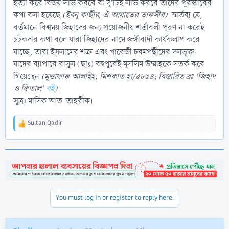
হত্যা করে বিজয় লাভ করবে বা দু’টিই লাভ করবে তাদের পুরস্কারের
কথা বলা হয়েছে
(ইবনু কাছীর, ঐ আয়াতের তাফসীর)
। স্মর্তব্য যে,
বর্তমানে বিশ্বময় জিহাদের জন্য প্রয়োজনীয় শর্তাবলী পূরণ না করেই
চটকদার কথা বলে যারা জিহাদের নামে জঙ্গীবাদী কার্যকলাপ করে
যাচ্ছে, তারা ইসলামের শত্রু এবং খারেজী চরমপন্থীদের দলভুক্ত।
যাদের ব্যাপারে রাসূল (ছাঃ) বহুপূর্বেই মুসলিম উম্মাহকে সতর্ক করে
গিয়েছেন
(মুত্তাফাক্ব আলাইহ, মিশকাত হা/৫৮৯৪; বিস্তারিত দ্রঃ ‘জিহাদ
ও ক্বিতাল’
বই
)
।
সূত্র:
মাসিক আত-তাহরীক।
Sultan Qadir
R
e
a
c
t
i
o
n
You must log in or register to reply here.
s
: