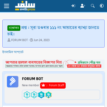
প্রশ্ন : সূরা তওবার ১১১ নং আয়াতের ব্যাখ্যা জানতে
প্রশ্নোত্তর
চাই।
T
S
FORUM BOT
Jun 24, 2023
h
t
r
a
ইসলামিক আপডেট
e
r
a
t
d
d
s
a
t
t
a
e
FORUM BOT
r
t
New member
Forum Staff
e
r