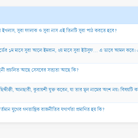
 সূরা ইখলাস, সূরা ফালাক ও সূরা নাস এই তিনটি সূরা পাঠ করতে হবে?
া গর্ভের ১ম মাসে সুরা আলে ইমরান, ২য় মাসে সুরা ইউসুফ… এ ভাবে আমল করে।
কাহিনী প্রচলিত আছে সেসবের সত্যতা আছে কি?
, ছিদ্দীক্বী, আনছারী, কুরায়শী যুক্ত করেন, যা তার মূল নামের অংশ নয়। বিষয়ট
রা বর্তমান যুগের গণতান্ত্রিক রাজনীতির যথার্থতা প্রমাণিত হয় কি?