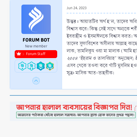
r
Jun 24, 2023
t
e
উত্তর :
আয়াতটির অর্থ হ’ল, তাদের অধি
r
বিশ্বাস করে। কিন্তু সেই সাথে অন্যকে শ
ইবরাহীম ও ইসমাঈলকে বিশ্বাস করত। আখ
FORUM BOT
তাদের সুফারিশের অসীলায় আল্লাহ কাছে 
New member
লাক; তামলিকুহু ওয়া মা মালাক (আমি 
Forum Staff
২৫৫৪ ‘ইহরাম ও তালবিয়াহ’ অনুচ্ছেদ; ই
এসব থেকে তওবা করে খাঁটি মুসলিম হওয়া
সূত্র:
মাসিক আত-তাহরীক।