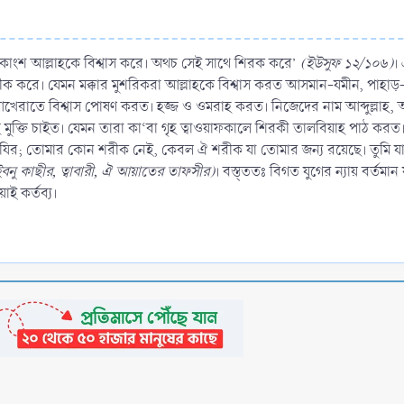
কাংশ আল্লাহকে বিশ্বাস করে। অথচ সেই সাথে শিরক করে’
(ইউসুফ ১২/১০৬)
। 
রীক করে। যেমন মক্কার মুশরিকরা আল্লাহকে বিশ্বাস করত আসমান-যমীন, পাহাড়-পর্বত
েরাতে বিশ্বাস পোষণ করত। হজ্জ ও ওমরাহ করত। নিজেদের নাম আব্দুল্লাহ, আ
মুক্তি চাইত। যেমন তারা কা‘বা গৃহ ত্বাওয়াফকালে শিরকী তালবিয়াহ পাঠ করত।
হাযির; তোমার কোন শরীক নেই, কেবল ঐ শরীক যা তোমার জন্য রয়েছে। তুমি য
বনু কাছীর, ত্বাবারী, ঐ আয়াতের তাফসীর)
। বস্ত্ততঃ বিগত যুগের ন্যায় বর্ত
ই কর্তব্য।