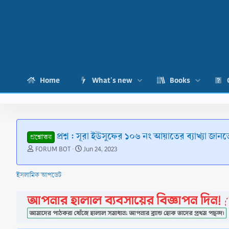
Home
What's new
Books
প্রশ্ন : সূরা ইউসুফের ১০৬ নং আয়াতের ব্যাখ্যা জানত
প্রশ্নোত্তর
T
S
FORUM BOT
Jun 24, 2023
h
t
r
a
ইসলামিক আপডেট
e
r
a
t
d
d
s
a
t
t
a
e