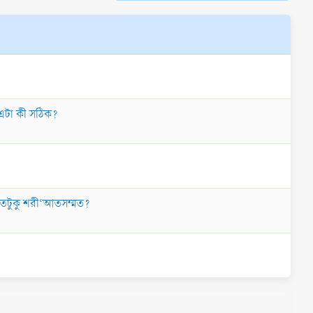
 এটা কী সঠিক?
ি কতটুকু শরী‘আতসম্মত?