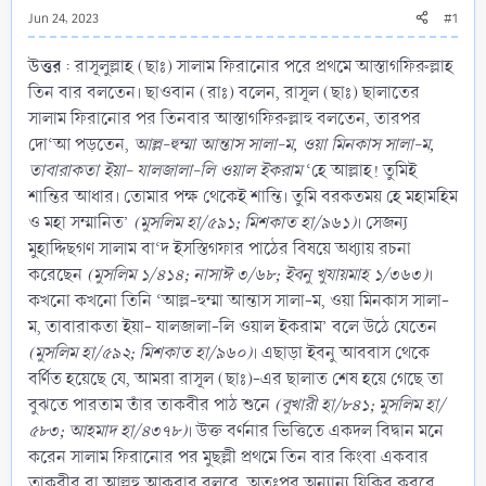
Jun 24, 2023
#1
উত্তর
: রাসূলুল্লাহ (ছাঃ) সালাম ফিরানোর পরে প্রথমে আস্তাগফিরুল্লাহ
তিন বার বলতেন। ছাওবান (রাঃ) বলেন, রাসূল (ছাঃ) ছালাতের
সালাম ফিরানোর পর তিনবার আস্তাগফিরুল্লাহু বলতেন, তারপর
দো‘আ পড়তেন,
আল্ল-হুম্মা আন্তাস সালা-ম, ওয়া মিনকাস সালা-ম,
তাবারাকতা ইয়া- যালজালা-লি ওয়াল ইকরাম
‘হে আল্লাহ! তুমিই
শান্তির আধার। তোমার পক্ষ থেকেই শান্তি। তুমি বরকতময় হে মহামহিম
ও মহা সম্মানিত’
(মুসলিম হা/৫৯১; মিশকাত হা/৯৬১)
। সেজন্য
মুহাদ্দিছগণ সালাম বা‘দ ইসস্তিগফার পাঠের বিষয়ে অধ্যায় রচনা
করেছেন
(মুসলিম ১/৪১৪; নাসাঈ ৩/৬৮; ইবনু খুযায়মাহ ১/৩৬৩)
।
কখনো কখনো তিনি ‘আল্ল-হুম্মা আন্তাস সালা-ম, ওয়া মিনকাস সালা-
ম, তাবারাকতা ইয়া- যালজালা-লি ওয়াল ইকরাম’ বলে উঠে যেতেন
(মুসলিম হা/৫৯২; মিশকাত হা/৯৬০)
। এছাড়া ইবনু আববাস থেকে
বর্ণিত হয়েছে যে, আমরা রাসূল (ছাঃ)-এর ছালাত শেষ হয়ে গেছে তা
বুঝতে পারতাম তাঁর তাকবীর পাঠ শুনে
(বুখারী হা/৮৪১; মুসলিম হা/
৫৮৩; আহমাদ হা/৪৩৭৮)
। উক্ত বর্ণনার ভিত্তিতে একদল বিদ্বান মনে
করেন সালাম ফিরানোর পর মুছল্লী প্রথমে তিন বার কিংবা একবার
তাকবীর বা আল্লহু আকবার বলবে, অতঃপর অন্যান্য যিকির করবে