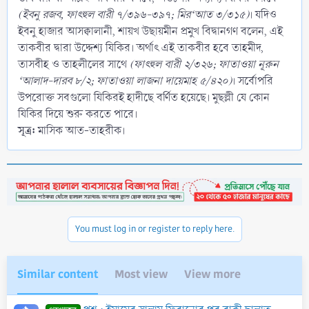
(ইবনু রজব, ফাৎহুল বারী ৭/৩৯৬-৩৯৭; মির‘আত ৩/৩১৫)
। যদিও
ইবনু হাজার আসক্বালানী, শায়খ উছায়মীন প্রমুখ বিদ্বানগণ বলেন, এই
তাকবীর দ্বারা উদ্দেশ্য যিকির। অর্থাৎ এই তাকবীর হবে তাহমীদ,
তাসবীহ ও তাহলীলের সাথে
(ফাৎহুল বারী ২/৩২৬; ফাতাওয়া নূরুন
‘আলাদ-দারব ৮/২; ফাতাওয়া লাজনা দায়েমাহ ৫/৪২০)
। সর্বোপরি
উপরোক্ত সবগুলো যিকিরই হাদীছে বর্ণিত হয়েছে। মুছল্লী যে কোন
যিকির দিয়ে শুরু করতে পারে।
সূত্র:
মাসিক আত-তাহরীক।
You must log in or register to reply here.
Similar content
Most view
View more