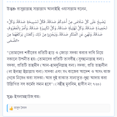
উত্তর:
রাসূল্লাল্লাহ সাল্লাল্লাহু আলাইহি ওয়াসাল্লাম বলেন,
«يُصْبِحُ عَلَى كُلِّ سُلَامَى مِنْ أَحَدِكُمْ صَدَقَةٌ، فَكُلُّ تَسْبِيحَةٍ صَدَقَةٌ، وَكُلُّ
تَحْمِيدَةٍ صَدَقَةٌ، وَكُلُّ تَهْلِيلَةٍ صَدَقَةٌ، وَكُلُّ تَكْبِيرَةٍ صَدَقَةٌ، وَأَمْرٌ بِالْمَعْرُوفِ
صَدَقَةٌ، وَنَهْيٌ عَنِ الْمُنْكَرِ صَدَقَةٌ، وَيُجْزِئُ مِنْ ذَلِكَ رَكْعَتَانِ يَرْكَعُهُمَا مِنَ
الضُّحَى»
“তোমাদের শরীরের প্রতিটি হাড় ও জোড়া সদকা করার দাবি নিয়ে
সকালে উপনীত হয়। তোমাদের প্রতিটি তাসবীহ (সুবহানাল্লাহ বলা)
সদকা, প্রতিটি তাহমীদ (আল-হামদুলিল্লাহ বলা) সদকা, প্রতি তাহলীল
(লা ইলাহা ইল্লাল্লাহু বলা) সাদকা এবং সৎ কাজের আদেশ ও অসৎ কাজ
থেকে নিষেধ করা সাদকা। আর দুই রাকাত সালাতুত-দুহা আদায় করা
উল্লিখিত সব কর্মের সমান হবে”। (সহীহ মুসলিম, হাদীস নং ৭২০)
সূত্র:
ইসলামহাউজ.কম।
মাসুদ সৈয়দ
R
e