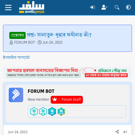
প্রশ্ন: সালাতুদ-দুহার ফযীলত কী?
প্রশ্নোত্তর
T
S
FORUM BOT
Jun 24, 2023
h
t
r
a
ইসলামিক আপডেট
e
r
a
t
d
d
s
a
t
t
a
e
FORUM BOT
r
t
New member
Forum Staff
e
r
Jun 24, 2023
#1