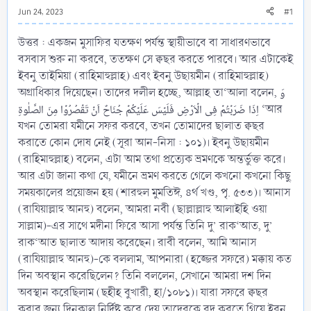
Jun 24, 2023
#1
উত্তর : একজন মুসাফির যতক্ষণ পর্যন্ত স্থায়ীভাবে বা সাধারণভাবে
বসবাস শুরু না করবে, ততক্ষণ সে ক্বছর করতে পারবে। আর এটাকেই
ইবনু তাইমিয়া (রাহিমাহুল্লাহ) এবং ইবনু উছায়মীন (রাহিমাহুল্লাহ)
অগ্রাধিকার দিয়েছেন। তাদের দলীল হচ্ছে, আল্লাহ তা‘আলা বলেন, وَ
اِذَا ضَرَبۡتُمۡ فِی الۡاَرۡضِ فَلَیۡسَ عَلَیۡکُمۡ جُنَاحٌ اَنۡ تَقۡصُرُوۡا مِنَ الصَّلٰوۃِ ‘আর
যখন তোমরা যমীনে সফর করবে, তখন তোমাদের ছালাত ক্বছর
করাতে কোন দোষ নেই (সূরা আন-নিসা : ১০১)। ইবনু উছায়মীন
(রাহিমাহুল্লাহ) বলেন, এটা আম তথা প্রত্যেক ভ্রমণকে অন্তর্ভুক্ত করে।
আর এটা জানা কথা যে, যমীনে ভ্রমণ করতে গেলে কখনো কখনো কিছু
সময়কালের প্রয়োজন হয় (শারহুল মুমতিঈ, ৪র্থ খণ্ড, পৃ. ৫৩৩)। আনাস
(রাযিয়াল্লাহু আনহু) বলেন, আমরা নবী (ছাল্লাল্লাহু আলাইহি ওয়া
সাল্লাম)-এর সাথে মদীনা ফিরে আসা পর্যন্ত তিনি দু’ রাক‘আত, দু’
রাক‘আত ছালাত আদায় করেছেন। রাবী বলেন, আমি আনাস
(রাযিয়াল্লাহু আনহু)-কে বললাম, আপনারা (হজ্জের সফরে) মক্কায় কত
দিন অবস্থান করেছিলেন? তিনি বললেন, সেখানে আমরা দশ দিন
অবস্থান করেছিলাম (ছহীহ বুখারী, হা/১০৮১)। যারা সফরে ক্বছর
করার জন্য দিনকাল নির্দিষ্ট করে দেয় তাদেরকে রদ করতে গিয়ে ইবনু