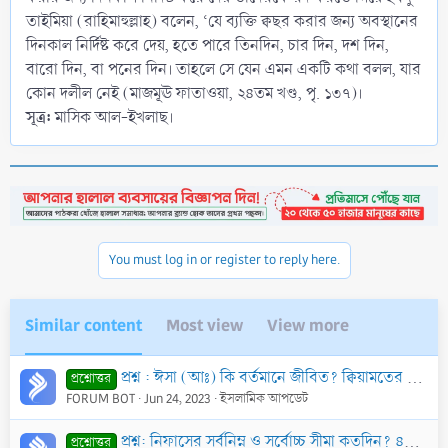
তাইমিয়া (রাহিমাহুল্লাহ) বলেন, ‘যে ব্যক্তি ক্বছর করার জন্য অবস্থানের
দিনকাল নির্দিষ্ট করে দেয়, হতে পারে তিনদিন, চার দিন, দশ দিন,
বারো দিন, বা পনের দিন। তাহলে সে যেন এমন একটি কথা বলল, যার
কোন দলীল নেই (মাজমূঊ ফাতাওয়া, ২৪তম খণ্ড, পৃ. ১৩৭)।
সূত্র:
মাসিক আল-ইখলাছ।
You must log in or register to reply here.
Similar content
Most view
View more
প্রশ্ন : ঈসা (আঃ) কি বর্তমানে জীবিত? ক্বিয়ামতের কতদিন পূর্বে তিনি আসবেন এবং কি কি কাজ করবেন?
প্রশ্নোত্তর
FORUM BOT
Jun 24, 2023
ইসলামিক আপডেট
প্রশ্ন: নিফাসের সর্বনিম্ন ও সর্বোচ্চ সীমা কতদিন? ৪০ দিনের পূর্বে রক্ত বন্ধ হয়ে গেলেও ইবাদতের জন্য ৪০ দিন অপেক্ষা করতে হবে কি?
প্রশ্নোত্তর