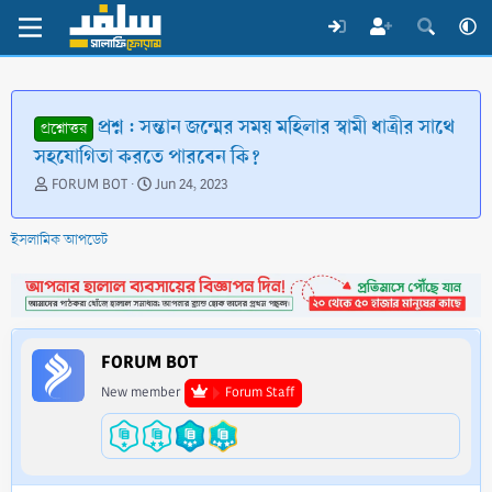
প্রশ্ন : সন্তান জন্মের সময় মহিলার স্বামী ধাত্রীর সাথে
প্রশ্নোত্তর
সহযোগিতা করতে পারবেন কি?
T
S
FORUM BOT
Jun 24, 2023
h
t
r
a
ইসলামিক আপডেট
e
r
a
t
d
d
s
a
t
t
a
e
FORUM BOT
r
t
New member
Forum Staff
e
r