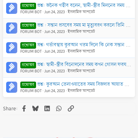
প্রশ্ন: জনৈক খত্বীব বলেন, স্বামী-স্ত্রীর মিলনের সময় পর্দা না করলে নাকি ফেরেশতাগণ লজ্জায় চলে যায় এবং শয়তান এসে হাযির হয়। তাদের সন্তান হলে শয়তান তাতে ভা
প্রশ্নোত্তর
FORUM BOT
Jun 24, 2023
ইসলামিক আপডেট
প্রশ্ন : সন্তান প্রসবের সময় মা মৃত্যুবরণ করলে তিনি কি শাহাদতের মর্যাদা লাভ করবেন?
প্রশ্নোত্তর
FORUM BOT
Jun 24, 2023
ইসলামিক আপডেট
প্রশ্ন: গর্ভাবস্থায় কুরআন খতম দিলে কি নেক সন্তান লাভ হয়? অথবা কী কী আমল করলে সুসন্তান লাভ করা যায়?
প্রশ্নোত্তর
FORUM BOT
Jun 24, 2023
ইসলামিক আপডেট
প্রশ্ন: স্বামী-স্ত্রীর বিনোদনের সময় কখন গোসল ফরয হয় আর কখন হয় না?
প্রশ্নোত্তর
FORUM BOT
Jun 24, 2023
ইসলামিক আপডেট
প্রশ্ন: কুরআন তেলাওয়াতের সময় সিজদার আয়াত আসলে কিভাবে সিজদা দিতে হবে?
প্রশ্নোত্তর
FORUM BOT
Jun 24, 2023
ইসলামিক আপডেট
Facebook
Bluesky
LinkedIn
WhatsApp
Link
Share: