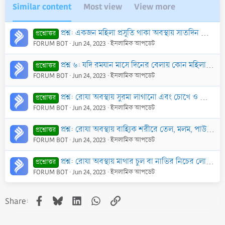
Similar content
Most view
View more
প্রশ্ন: একজন মহিলা প্রসূতি থাকা অবস্থায় সাতদিন রোযা ভেঙ্গেছে এবং স্তন্যদানকারিণী থাকা অবস্থায় পরবর্তী রমযানের সাতদিন অতিবাহিত হয়ে গেছে-তথাপিও অসুস্থতা
প্রশ্নোত্তর
FORUM BOT
Jun 24, 2023
ইসলামিক আপডেট
প্রশ্ন ৬: যদি রমযান মাসে দিনের বেলায় কোন মহিলার সামান্য রক্তের ফোটা পড়ে এবং সারা রমযান এই রক্ত চালু থাকা অবস্থায় সে রোযা রাখে, তাহলে কি তার রোযা শুদ্ধ
প্রশ্নোত্তর
FORUM BOT
Jun 24, 2023
ইসলামিক আপডেট
প্রশ্ন: রোযা অবস্থায় সুরমা লাগানো এবং চোখে ও কানে ঔষধ ব্যবহার করা বৈধ কি?
প্রশ্নোত্তর
FORUM BOT
Jun 24, 2023
ইসলামিক আপডেট
প্রশ্ন: রোযা অবস্থায় বাহ্যিক শরীরে তেল, মলম, পাউডার বা ক্রিম ব্যবহার করা বৈধ কি?
প্রশ্নোত্তর
FORUM BOT
Jun 24, 2023
ইসলামিক আপডেট
প্রশ্ন: রোযা অবস্থায় মাথার চুল বা নাভির নিচের লোম চাঁছা কি বৈধ?
প্রশ্নোত্তর
FORUM BOT
Jun 24, 2023
ইসলামিক আপডেট
Facebook
Bluesky
LinkedIn
WhatsApp
Link
Share: