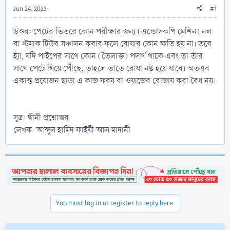
Jun 24, 2023
#1
উওর: পেটের ভিতরে কোন পরীক্ষার জন্য (এন্ডোসকপি মেশিন) নল
বা স্টমাক টিউব সঞ্চালন করার ফলে রোযার কোন ক্ষতি হয় না। তবে
হ্যাঁ, যদি পাইপের সাথে কোন (তৈলাক্ত) পদার্থ থাকে এবং তা তাঁর
সাথে পেটে গিয়ে পৌঁছে, তাহলে তাতে রোযা নষ্ট হয়ে যাবে। অতএব
একান্ত প্রয়োজন ছাড়া এ কাজ ফরয বা ওয়াজেব রোজায় করা বৈধ নয়।
সূত্র: দ্বীনী প্রশ্নোত্তর
লেখক: আব্দুল হামিদ ফাইযী আল মাদানী
You must log in or register to reply here.