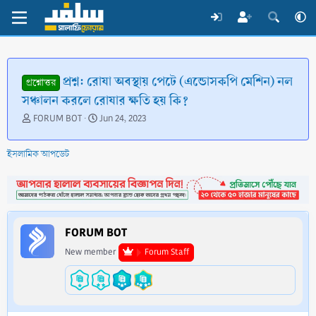
প্রশ্ন: রোযা অবস্থায় পেটে (এন্ডোসকপি মেশিন) নল
প্রশ্নোত্তর
সঞ্চালন করলে রোযার ক্ষতি হয় কি?
T
S
FORUM BOT
Jun 24, 2023
h
t
r
a
ইসলামিক আপডেট
e
r
a
t
d
d
s
a
t
t
a
e
FORUM BOT
r
t
New member
Forum Staff
e
r