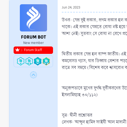
r
Jun 24, 2023
t
e
উওর: স্প্রে দুই প্রকার; প্রথম প্রকার
r
থাকে। এই প্রকার স্প্রেতে রোযা নষ্ট 
আশা নেই। সুতরাং সে রোযা না রেখে প্
FORUM BOT
New member
Forum Staff
দ্বিতীয় প্রকার স্প্রে হল বাষ্প জাতীয়।
কমপ্রেসড গ্যাস; যার ডিব্বায় প্রেশার 
রাত্রে সব সময়ে (বিশেষ করে শ্বাসরোধ ব
অনুরূপভাবে মুখের দুর্গন্ধ দূরীকরণের উদ
ইসলামিয়্যাহ ৩০/১১২)
সূত্র: দ্বীনী প্রশ্নোত্তর
লেখক: আব্দুল হামিদ ফাইযী আল মাদানী