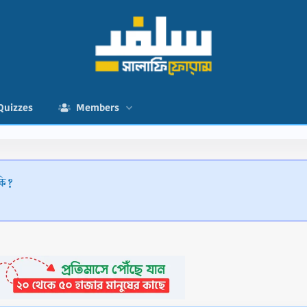
Quizzes
Members
 কি?