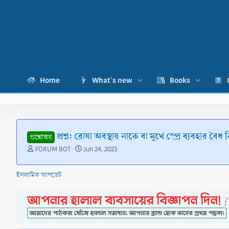
Home
What's new
Books
প্রশ্ন: রোযা অবস্থায় নাকে বা মুখে স্প্রে ব্যবহার বৈধ
প্রশ্নোত্তর
T
S
FORUM BOT
Jun 24, 2023
h
t
r
a
ইসলামিক আপডেট
e
r
a
t
d
d
s
a
t
t
a
e