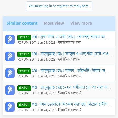
You must log in or register to reply here.
Similar content
Most view
View more
প্রশ্ন : সূরা ফীল-এ নবী (ছাঃ)-কে লক্ষ্য করেন আল্লাহ বলেছেন, ‘হে নবী! আপনি কি দেখেননি’? কিন্তু ঐ সমস্ত ঘটনা রাসূলুল্লাহ (ছাঃ)-এর জন্মের বহুদিন পূর্বে স
প্রশ্নোত্তর
FORUM BOT
Jun 24, 2023
ইসলামিক আপডেট
প্রশ্ন : রাসূলুল্লাহ (ছাঃ) আঙ্গুল ও খাদ্যপাত্র চেটে খাওয়া এবং পাত্র হ’তে খাদ্য পড়ে গেলে উঠিয়ে খাওয়ার নির্দেশ দিয়েছেন, এর কারণ কি?
প্রশ্নোত্তর
FORUM BOT
Jun 24, 2023
ইসলামিক আপডেট
প্রশ্ন : রাসূলুল্লাহ (ছাঃ) বলেন, ‘চল্লিশটি (উত্তম) স্বভাব রয়েছে। তন্মধ্যে সবচেয়ে উন্নত স্বভাব হ’ল দুধেল প্রাণী কাউকে দান করা। যে কোন আমলকারী ঐ স্বভাবগ
প্রশ্নোত্তর
FORUM BOT
Jun 24, 2023
ইসলামিক আপডেট
প্রশ্ন : রাসূলুল্লাহ (ছাঃ)-এর অসীলায় দো‘আ করা যাবে কি? এ ব্যাপারে কোন দলীল আছে কি?
প্রশ্নোত্তর
FORUM BOT
Jun 24, 2023
ইসলামিক আপডেট
প্রশ্ন: যখন তোমাকে জিজ্ঞেস করা হয়, নিম্নের হাদীসগুলো কি সহীহ, না রাসূলুল্লাহ সাল্লাল্লাহু আলাইহি ওয়া সাল্লামের ওপর অপবাদ? যেমন বলা হয়ে থাকে, তিনি বলেছ
প্রশ্নোত্তর
FORUM BOT
Jun 24, 2023
ইসলামিক আপডেট