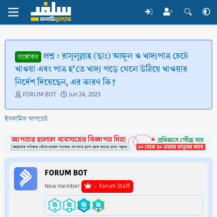
প্রশ্ন : রাসূলুল্লাহ (ছাঃ) আঙ্গুল ও খাদ্যপাত্র চেটে
প্রশ্নোত্তর
খাওয়া এবং পাত্র হ’তে খাদ্য পড়ে গেলে উঠিয়ে খাওয়ার
নির্দেশ দিয়েছেন, এর কারণ কি?
T
S
FORUM BOT
Jun 24, 2023
h
t
r
a
ইসলামিক আপডেট
e
r
a
t
d
d
s
a
t
t
a
e
FORUM BOT
r
t
New member
Forum Staff
e
r