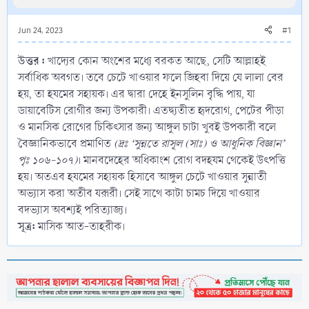
Jun 24, 2023
#1
উত্তর :
খাদ্যের কোন অংশের মধ্যে বরকত আছে, সেটি আল্লাহই
সর্বাধিক অবগত। তবে চেটে খাওয়ার ফলে জিহবা দিয়ে যে লালা বের
হয়, তা হযমের সহায়ক। এর দ্বারা দেহে ইনসুলিন বৃদ্ধি পায়, যা
ডায়াবেটিস রোগীর জন্য উপকারী। এতদ্ব্যতীত হৃদরোগ, পেটের পীড়া
ও মানসিক রোগের চিকিৎসার জন্য আঙ্গুল চাটা খুবই উপকারী বলে
বৈজ্ঞানিকভাবে প্রমাণিত
(দ্রঃ ‘সুন্নতে রাসূল (সাঃ) ও আধুনিক বিজ্ঞান’
পৃঃ ১০৬-১০৭)
। মানবদেহের অধিকাংশ রোগ বদহযম থেকেই উৎপত্তি
হয়। অতএব হযমের সহায়ক হিসাবে আঙ্গুল চেটে খাওয়ার সুন্নাতী
অভ্যাস করা অতীব যরূরী। সেই সাথে কাটা চামচ দিয়ে খাওয়ার
বদভ্যাস অবশ্যই পরিত্যাজ্য।
সূত্র:
মাসিক আত-তাহরীক।