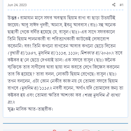
Jun 24, 2023
#1
উত্তর :
রামাযান মাসে সফর অবস্থায় ছিয়াম রাখা বা ছাড়া উভয়টিই
জায়েয। আবু সাঈদ খুদরী, আনাস, ইবনু আববাস (রাঃ) সহ অনেক
ছাহাবী থেকে বর্ণিত হয়েছে যে, রাসূল (ছাঃ)-এর সাথে সফরকালে
তিনি ছিয়াম পালনকারী বা পরিত্যাগকারী কাউকেই দোষারোপ
করেননি। বরং তিনি কখনো রাখতেন আবার কখনো ছেড়ে দিতেন
(বুখারী হা/১৯৪৭, মুসলিম হা/১১১৩, ১১১৮; মিশকাত হা/২০২০)
। তবে
কষ্টকর হ’লে ছেড়ে দেওয়াই ভাল। এক সফরে রাসূল (ছাঃ) জনৈক
ব্যক্তিকে তার সাথীদের দ্বারা ছায়া দান করতে দেখে জিজ্ঞেস করলেন
তার কি হয়েছে? তারা বলল, লোকটি ছিয়াম রেখেছে। রাসূল (ছাঃ)
তখন বললেন, এটা কোন নেকীর কাজ নয় যে তোমরা সফরে ছিয়াম
রাখবে
(মুসলিম হা/১১১৫)
। নববী বলেন, অর্থাৎ যদি তোমাদের জন্য তা
কষ্টকর হয় এবং তোমরা ক্ষতির আশংকা কর
(শরহ মুসলিম ঐ ব্যাখ্যা
দ্রঃ)
।
সূত্র:
মাসিক আত-তাহরীক।