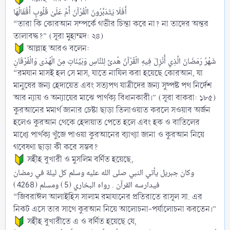
أَفَلَا يَتَدَبَّرُونَ الْقُرْآنَ أَمْ عَلَىٰ قُلُوبٍ أَقْفَالُهَا
“তারা কি কোরআন সম্পর্কে গভীর চিন্তা করে না? না তাদের অন্তর
তালাবদ্ধ?” (সূরা মুহাম্মদ: ২৪)
আল্লাহ আরও বলেন:
شَهْرُ رَمَضَانَ الَّذِي أُنْزِلَ فِيهِ الْقُرْآنُ هُدىً لِلنَّاسِ وَبَيِّنَاتٍ مِنَ الْهُدَى وَالْفُرْقَانِ
“রমযান মাসই হল সে মাস, যাতে নাযিল করা হয়েছে কোরআন, যা
মানুষের জন্য হেদায়েত এবং সত্যপথ যাত্রীদের জন্য সুষ্পষ্ট পথ নির্দেশ
আর ন্যায় ও অন্যায়ের মাঝে পার্থক্য বিধানকারী।” (সূরা বাকরা: ১৮৫)
কুরআনের মমার্থ জানার চেষ্টা ছাড়া তিলাওয়াত করলে সওয়াব অর্জন
হলেও কুরআন থেকে হেদায়াত পেতে হলে এবং হক ও বাতিলের
মাধ্যে পার্থক্য খুঁজে পাওয়া কুরআনের ব্যাখ্যা জানা ও কুরআন নিয়ে
গবেষণা ছাড়া কী করে সম্ভব?
সহীহ বুখারী ও মুসলিম বর্ণিত হয়েছে,
وكان جبريل يأتي النبي صلى الله عليه وسلم كل ليلة في رمضان
فيدارسه القرآن . رواه البخاري (5) ومسلم (4268)
“জিবরাঈল আলাইহিস সালাম রমাযানের প্রতিরাতে রাসূল সা. এর
নিকট এসে তার সাথে কুরআন নিয়ে আলোচনা-পর্যালোচনা করতেন।”
সহীহ বুখারীতে এ ও বর্ণিত হয়েছে যে,