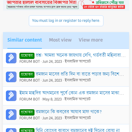
You must log in or register to reply here.
Similar content
Most view
View more
প্রশ্ন: আমরা অনেক জায়গায় দেখি, গর্ভবতী মহিলারা গর্ভের ১ম মাসে সুরা আলে ইমরান, ২য় মাসে সুরা ইউসুফ… এ ভাবে আমল করে। এটা কী সঠিক?
প্রশ্নোত্তর
FORUM BOT
Jun 24, 2023
ইসলামিক আপডেট
রমজান মাসের প্রতি দিন বা রাতে পড়ার জন্য বিশেষ কোন দু’আ নেই
প্রশ্নোত্তর
FORUM BOT
Jun 24, 2023
ইসলামিক আপডেট
ইমাম মাহদির আগমনের পূর্বে কোন এক রমজান মাসের মাঝামাঝিতে আকাশ থেকে বিকট আওয়াজ আসার হাদিস বানোয়াট ও বাতিল
FORUM BOT
May 8, 2023
ইসলামিক আপডেট
রমজানে কি কবরের আযাব মাফ থাকে?
প্রশ্নোত্তর
FORUM BOT
Jun 24, 2023
ইসলামিক আপডেট
যিনি রোগের কারণে রমজানের দুই দিনের রোযা না রেখে মারা গেছেন তার সন্তানদের করণীয় কী?
প্রশ্নোত্তর