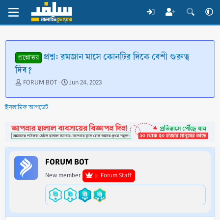
প্রশ্ন: রমজান মাসে কোনটির দিকে বেশী গুরুত্ব
প্রশ্নোত্তর
দিব?
T
S
FORUM BOT
Jun 24, 2023
h
t
r
a
ইসলামিক আপডেট
e
r
a
t
d
d
s
a
t
t
a
e
FORUM BOT
r
t
New member
Forum Staff
e
r