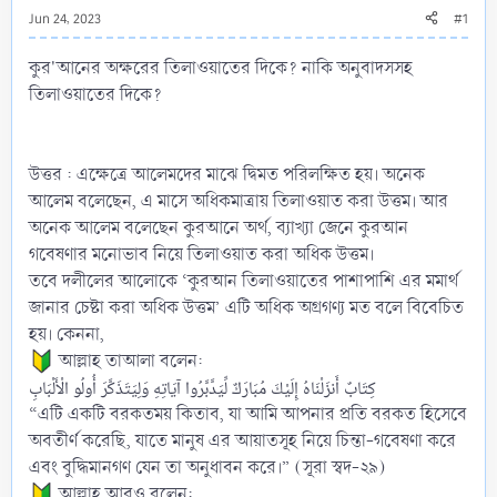
Jun 24, 2023
#1
কুর'আনের অক্ষরের তিলাওয়াতের দিকে? নাকি অনুবাদসসহ
তিলাওয়াতের দিকে?
উত্তর : এক্ষেত্রে আলেমদের মাঝে দ্বিমত পরিলক্ষিত হয়। অনেক
আলেম বলেছেন, এ মাসে অধিকমাত্রায় তিলাওয়াত করা উত্তম। আর
অনেক আলেম বলেছেন কুরআনে অর্থ, ব্যাখ্যা জেনে কুরআন
গবেষণার মনোভাব নিয়ে তিলাওয়াত করা অধিক উত্তম।
তবে দলীলের আলোকে ‘কুরআন তিলাওয়াতের পাশাপাশি এর মমার্থ
জানার চেষ্টা করা অধিক উত্তম’ এটি অধিক অগ্রগণ্য মত বলে বিবেচিত
হয়। কেননা,
আল্লাহ তাআলা বলেন:
كِتَابٌ أَنزَلْنَاهُ إِلَيْكَ مُبَارَكٌ لِّيَدَّبَّرُوا آيَاتِهِ وَلِيَتَذَكَّرَ أُولُو الْأَلْبَابِ
“এটি একটি বরকতময় কিতাব, যা আমি আপনার প্রতি বরকত হিসেবে
অবতীর্ণ করেছি, যাতে মানুষ এর আয়াতসূহ নিয়ে চিন্তা-গবেষণা করে
এবং বুদ্ধিমানগণ যেন তা অনুধাবন করে।” (সূরা স্বদ-২৯)
আল্লাহ আরও বলেন: