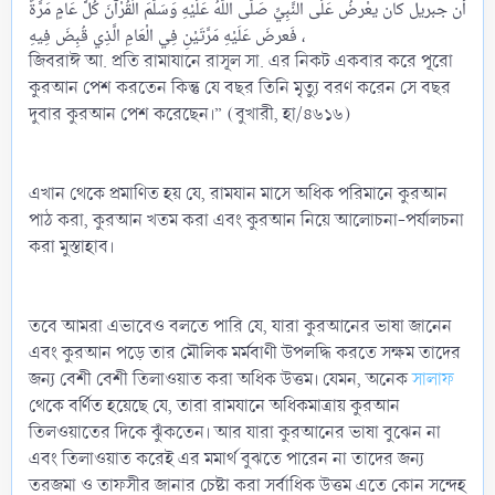
أن جبريل كان يعْرضُ عَلَى النَّبِيِّ صَلَّى اللَّهُ عَلَيْهِ وَسَلَّمَ الْقُرْآنَ كُلَّ عَامٍ مَرَّةً
، فَعرضَ عَلَيْهِ مَرَّتَيْنِ فِي الْعَامِ الَّذِي قُبِضَ فِيهِ
জিবরাঈ আ. প্রতি রামাযানে রাসূল সা. এর নিকট একবার করে পূরো
কুরআন পেশ করতেন কিন্তু যে বছর তিনি মৃত্যু বরণ করেন সে বছর
দুবার কুরআন পেশ করেছেন।” (বুখারী, হা/৪৬১৬)
এখান থেকে প্রমাণিত হয় যে, রামযান মাসে অধিক পরিমানে কুরআন
পাঠ করা, কুরআন খতম করা এবং কুরআন নিয়ে আলোচনা-পর্যালচনা
করা মুস্তাহাব।
তবে আমরা এভাবেও বলতে পারি যে, যারা কুরআনের ভাষা জানেন
এবং কুরআন পড়ে তার মৌলিক মর্মবাণী উপলদ্ধি করতে সক্ষম তাদের
জন্য বেশী বেশী তিলাওয়াত করা অধিক উত্তম। যেমন, অনেক
সালাফ
থেকে বর্ণিত হয়েছে যে, তারা রামযানে অধিকমাত্রায় কুরআন
তিলওয়াতের দিকে ঝুঁকতেন। আর যারা কুরআনের ভাষা বুঝেন না
এবং তিলাওয়াত করেই এর মমার্থ বুঝতে পারেন না তাদের জন্য
তরজমা ও তাফসীর জানার চেষ্টা করা সর্বাধিক উত্তম এতে কোন সন্দেহ